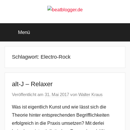
Zum
Inhalt
springen
beatblogger.de
…
and
Menü
the
beat
goes
on
Schlagwort:
Electro-Rock
alt-J – Relaxer
Veröffentlicht am
31. Mai 2017
von
Walter Kraus
Was ist eigentlich Kunst und wie lässt sich die
Theorie hinter entsprechenden Begrifflichkeiten
erfolgreich in die Praxis umsetzen? Mit derlei