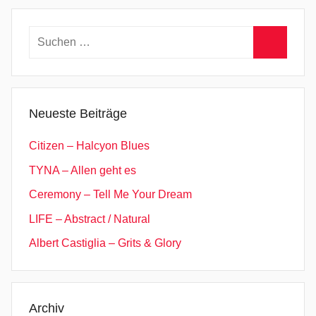
Beiträge
Beiträge
der
Beiträge
Suchen
nach:
Suchen
Neueste Beiträge
Citizen – Halcyon Blues
TYNA – Allen geht es
Ceremony – Tell Me Your Dream
LIFE – Abstract / Natural
Albert Castiglia – Grits & Glory
Archiv