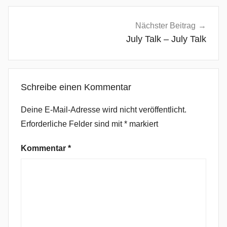
t
-
Nächster Beitrag
J
July Talk – July Talk
,
A
l
Schreibe einen Kommentar
t
e
Deine E-Mail-Adresse wird nicht veröffentlicht.
r
Erforderliche Felder sind mit
*
markiert
n
a
Kommentar
*
t
i
v
e
,
A