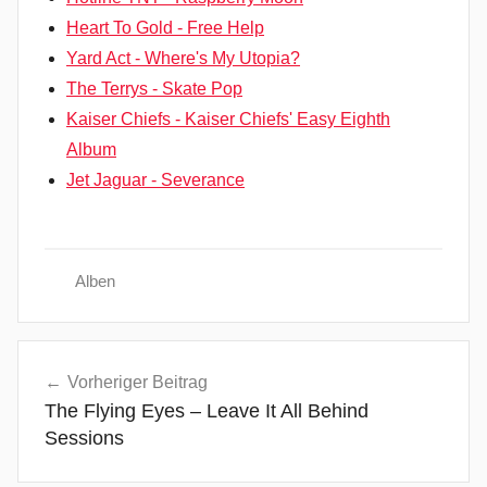
Heart To Gold - Free Help
Yard Act - Where's My Utopia?
The Terrys - Skate Pop
Kaiser Chiefs - Kaiser Chiefs' Easy Eighth
Album
Jet Jaguar - Severance
Alben
4
Beitragsnavigation
x
Vorheriger Beitrag
4
The Flying Eyes – Leave It All Behind
,
Sessions
a
l