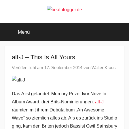
Zum
Inhalt
springen
beatblogger.de
…
and
Menü
the
beat
goes
on
alt-J – This Is All Yours
Veröffentlicht am
17. September 2014
von
Walter Kraus
Das ∆ ist gelandet. Mercury Prize, Ivor Novello
Album Award, drei Brits-Nominierungen:
alt-J
räumten mit ihrem Debütalbum „An Awesome
Wave“ so ziemlich alles ab. Als es zurück ins Studio
ging, kam den Briten jedoch Bassist Gwil Sainsbury