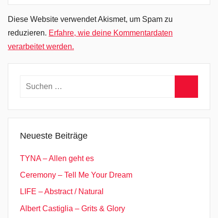
o
c
Diese Website verwendet Akismet, um Spam zu
k
reduzieren.
Erfahre, wie deine Kommentardaten
,
verarbeitet werden.
E
l
e
Suchen
c
nach:
Suchen
t
r
o
Neueste Beiträge
-
R
TYNA – Allen geht es
o
Ceremony – Tell Me Your Dream
c
LIFE – Abstract / Natural
k
,
Albert Castiglia – Grits & Glory