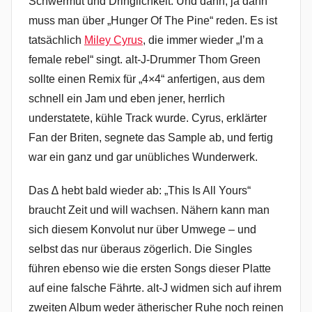
Schwermut und Dringlichkeit. Und dann, ja dann
muss man über „Hunger Of The Pine“ reden. Es ist
tatsächlich
Miley Cyrus
, die immer wieder „I’m a
female rebel“ singt. alt-J-Drummer Thom Green
sollte einen Remix für „4×4“ anfertigen, aus dem
schnell ein Jam und eben jener, herrlich
understatete, kühle Track wurde. Cyrus, erklärter
Fan der Briten, segnete das Sample ab, und fertig
war ein ganz und gar unübliches Wunderwerk.
Das ∆ hebt bald wieder ab: „This Is All Yours“
braucht Zeit und will wachsen. Nähern kann man
sich diesem Konvolut nur über Umwege – und
selbst das nur überaus zögerlich. Die Singles
führen ebenso wie die ersten Songs dieser Platte
auf eine falsche Fährte. alt-J widmen sich auf ihrem
zweiten Album weder ätherischer Ruhe noch reinen