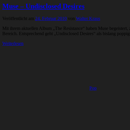
Muse – Undisclosed Desires
Veröffentlicht am
24. Februar 2010
von
Walter Kraus
Mit ihrem aktuellen Album „The Resistance“ haben Muse begeistert, 
Bereich. Entsprechend geht „Undisclosed Desires“ als bislang poppigs
Weiterlesen
Pop