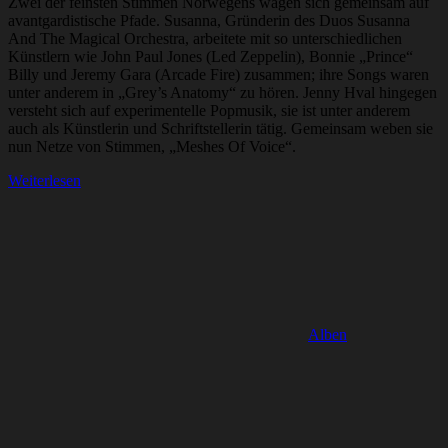
Zwei der feinsten Stimmen Norwegens wagen sich gemeinsam auf
avantgardistische Pfade. Susanna, Gründerin des Duos Susanna
And The Magical Orchestra, arbeitete mit so unterschiedlichen
Künstlern wie John Paul Jones (Led Zeppelin), Bonnie „Prince“
Billy und Jeremy Gara (Arcade Fire) zusammen; ihre Songs waren
unter anderem in „Grey’s Anatomy“ zu hören. Jenny Hval hingegen
versteht sich auf experimentelle Popmusik, sie ist unter anderem
auch als Künstlerin und Schriftstellerin tätig. Gemeinsam weben sie
nun Netze von Stimmen, „Meshes Of Voice“.
Weiterlesen
Alben