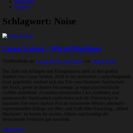
Impressum
Kontakt
Schlagwort:
Noise
Coma System – Wired Machines
Veröffentlicht am
5. Juni 2024
1. Juni 2024
von
Walter Kraus
Das Spiel mit Klängen und Klangräumen zählt zu den großen
Stärken von Coma System. 2018 in der steirischen Landeshauptstadt
Graz gegründet, widmet sich das Trio verschiedenen Spielweisen
des Rock, gerne in düstere bis noisige, ja sogar psychedelische
Gefilde abdriftend. Zwischen emotionalen Live-Auftritten und
ausdauernder Studioarbeit erarbeiteten sich die Österreicher in
kürzester Zeit einen starken Ruf als kommende Meister alternativ-
experimenteller Klänge mit 90er- und Früh-00er-Einschlag. „Wired
Machines“ ist bereits ihr zweites Album und bestätigt die
bestechende Frühform gar souverän.
Weiterlesen