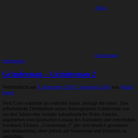
Alben
Kommentar
hinterlassen
Grinderman – Grinderman 2
Veröffentlicht am
9. September 2010
7. September 2010
von
Walter
Kraus
Nick Cave wanderte im wahrsten Sinne ‚through the noise‘. Das
selbstbetitelte Debütalbum seines Nebenprojekts Grinderman war
vor drei Jahren eine beniahe kakophonische Noise-Attacke,
angetrieben vom ikonischen Gesang des Australiers und meterhohen
Feedback-Türmen. „Grinderman 2“ gibt sich deutlich geordneter
und strukturierter, ohne jedoch auf Schwermut und Düsternis zu
verzichten.