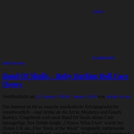
Alben
Kommentar
hinterlassen
Band Of Skulls – Baby Darling Doll Face
Honey
Veröffentlicht am
22. Januar 2010
11. Januar 2010
von
Walter Kraus
Das Internet ist für so manche musikalische Erfolgsgeschichte
verantwortlich – man denke an die Arctic Monkeys und Gnarls
Barkley. Umgehend wird auch Band Of Skulls dieser Liste
hinzugefügt. Ihre Debüt-Single „I Know What I Am“ wurde bei
iTunes UK als „Free Track of the Week“ vorgestellt, mittlerweile
über 400.000mal verkauft, und mit einem Platz auf dem Soundtrack