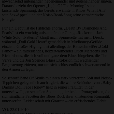
abwechselnd miteinander, nebeneinander und gegeneinander singen.
Daraus bezieht der Opener „Light Of The Morning“ seine
knisternde Spannung, das bereits erwähnte „I Know What I Am“
sein Sex-Appeal und der Noise-Road-Song seine zerstörerische
Energie.
Für ein Debüt ist die Hitdichte enorm. „Death By Diamonds And
Pearls“ ist ein wuchtig aufstampfender Garage-Rocker mit Jack
White-Solo, „Patterns“ klingt nach Spinnerette mit mehr Dreck,
während „Dull Gold Heart“ gemächlich in Mudhoney-Gefilde
einzieht. Großes Highlight ist allerdings der Rausschmeißer „Cold
Fame“ – ein mitreißendes, herzerwärmendes Duett Marsdens und
Richardsons, die sich voll und ganz dem Blues hingeben, die The
Verve und die Jon Spencer Blues Explosion mit wachsender
Begeisterung zitieren, nur um sich schlussendlich schwer atmend in
den Armen zu legen.
So schroff Band Of Skulls mit ihren stark verzerrten Soli und Noise-
Teppichen gelegentlich auch agiert, die wahre Schönheit von „Baby
Darling Doll Face Honey“ liegt in seiner Fragilität, in der
unterschwelligen sexuellen Spannung der beiden Protagonisten, die
sich sämtliche Facetten des Blues Rock ihrer knisternden Romantik
unterwerfen. Leidenschaft mit Gitarren – ein erfrischendes Debüt.
VÖ: 22.01.2010