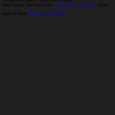
You Are Here Music / ADA (Warner Music)
Baby Darling Doll Face Honey
@ musicload
|
@ Amazon
kaufen
Band Of Skulls
@ Home
|
@ Myspace