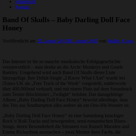
Impressum
Kontakt
Band Of Skulls – Baby Darling Doll Face
Honey
Veröffentlicht am
22. Januar 2010
11. Januar 2010
von
Walter Kraus
Das Internet ist für so manche musikalische Erfolgsgeschichte
verantwortlich – man denke an die Arctic Monkeys und Gnarls
Barkley. Umgehend wird auch Band Of Skulls dieser Liste
hinzugefügt. Ihre Debüt-Single „I Know What I Am“ wurde bei
iTunes UK als „Free Track of the Week“ vorgestellt, mittlerweile
über 400.000mal verkauft, und mit einem Platz auf dem Soundtrack
zum Teenie-Blockbuster „Twilight“ belohnt. Das dazugehörige
Album „Baby Darling Doll Face Honey“ beweist allerdings, dass
das Trio aus Southampton alles andere als ein One-Hit-Wonder ist.
„Baby Darling Doll Face Honey“ ist eine Sammlung knackiger
Rock’n’Roll-Tracks und bewegenden, semi-romantischen Blues-
Songs, deren Besonderheit die Stimmen von Russell Marsden und
Emma Richardson ausmachen – zwei Meister ihres Fachs, die