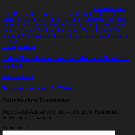
Alternative Rock
,
Baby Darling Doll Face Honey
,
Band Of Skulls
,
Blood
,
Blues
,
Blues Rock
,
Bomb
,
Cold Fame
,
Death By Diamonds And Pearls
,
Dull Gold Heart
,
Emma Richardson
,
Fires
,
Garage Rock
,
Grunge
,
Honest
,
I Know What I Am
,
Impossible
,
iTunes
,
Light Of The
Morning
,
Matt Hayward
,
Noise
,
Patterns
,
Rock
,
Russell Marsden
,
Twilight
Beitragsnavigation
Vorheriger Beitrag
Cobra Starship feat. Leighton Meester – Good Girls
Go Bad
Nächster Beitrag
Tocotronic – Schall & Wahn
Schreibe einen Kommentar
Deine E-Mail-Adresse wird nicht veröffentlicht.
Erforderliche
Felder sind mit
*
markiert
Kommentar
*