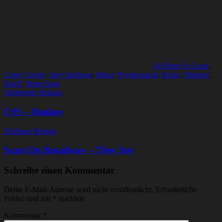
All Hope Is Gone
,
Corey Taylor
,
Joey Jordison
,
Metal
,
Psychosocial
,
Rock
,
Slipknot
,
Snuff
,
Stone Sour
Beitragsnavigation
Vorheriger Beitrag
CSS – Donkey
Nächster Beitrag
Scars On Broadway – They Say
Schreibe einen Kommentar
Deine E-Mail-Adresse wird nicht veröffentlicht.
Erforderliche
Felder sind mit
*
markiert
Kommentar
*