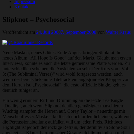
Impressum
Kontakt
Slipknot – Psychosocial
Veröffentlicht am
24. Juli 2008
7. September 2008
von
Walter Kraus
Neue Masken, neues Glück. Ende August bringen Slipknot ihr
neues Album „All Hope Is Gone“ auf den Markt. Glaubt man ersten
Interviews, könnte es auch die letzte gemeinsame Platte werden. Zu
unterschiedlich scheinen die Ansichten zu sein. Der Kurs von „Vol.
3: (The Subliminal Verses)“ wird wohl fortgesetzt werden, auch
wenn der bereits bekannte Titeltrack ein angegrindeter Klopper vor
dem Herren ist. „Psychosocial“, die erste offizielle Single, geht es
deutlich ruhiger an.
Ein wenig erinnern Riff und Drumming an die letzte Leadsingle
„Duality“, auch wenn Slipknot deutlich gemäßigter marschieren.
Wuchtig stampfen die Herren auf. Corey Taylor – neuerdings mit
Menschenfresser-Maske – keift sich noch ordentlich einen, während
die Percussionabteilung auffallen will um jeden Preis. Richtiges
Highlight ist jedoch der rockige Refrain, der definitiv an Stone Sour
angelegt ist. Klarer, harmonischer Gesang, richtig melodisch und