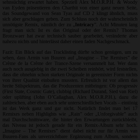
sehnsüchtig erwartet haben. Speziell Alex M.O.R.P.H. & Woody
van Eyden präsentieren den Charthit von einer ganz neuen Seite,
das Soundgewand von Sean Tyas auf CD 2 klingt ähnlich, muss
sich aber geschlagen geben. Zum Schluss noch der wahrscheinlich
unnötigste Remix, nämlich der zu „
Intricacy
”. Acht Minuten lang
fragt man sich: Ist es das Original oder der Remix? Thomas
Bronzwaer hat zwar technisch sauber gearbeitet, veränderte aber
nahezu nichts und hinterlässt daher einen faden Nachgeschmack.
Fazit: Ein Blick auf das Tracklisting dürfte schon genügen, um zu
sehen, dass Armin van Buuren auf „Imagine – The Remixes” die
Crème de la Crème der Trance-Szene versammelt hat. Wer dann
auch noch ausgiebig in die zwei Scheiben reinhört, wird feststellen,
dass die ohnehin schon starken Originale in geremixter Form nichts
von ihrer Qualität einbußen mussten. Erfreulich ist vor allem das
breite Stilspektrum, das die Produzenten mitbringen: Ob progressiv
(First State, Cosmic Gate), clubbig (Richard Durand, Sied van Riel)
oder uplifting (John O’Callaghan, Alex M.O.R.P.H.), dazu die
zahlreichen, aber eben auch sehr unterschiedlichen Vocals – eintönig
ist das Werk ganz und gar nicht. Natürlich findet man bei 17
Remixes neben Highlights wie „Rain” oder „Unforgivable” auch
mal Durchschnittsware, die hinter den Erwartungen zurückbleibt,
das Niveau ist jedoch gerade für ein Remix-Album sehr hoch.
„Imagine – The Remixes” dient dabei nicht nur für Armin van
Buuren-Fans als unverzichtbare Ergänzung zum Album, sondern