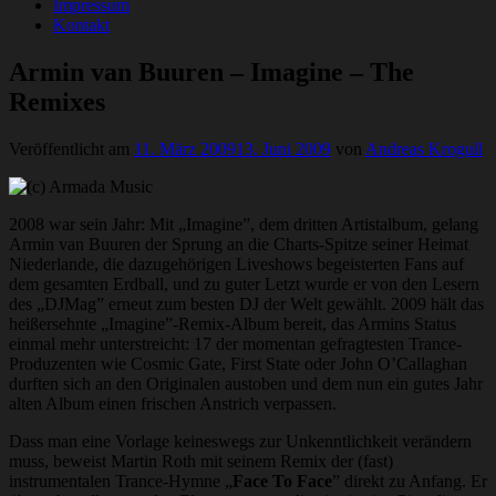
Impressum
Kontakt
Armin van Buuren – Imagine – The
Remixes
Veröffentlicht am
11. März 2009
13. Juni 2009
von
Andreas Krogull
2008 war sein Jahr: Mit „Imagine”, dem dritten Artistalbum, gelang
Armin van Buuren der Sprung an die Charts-Spitze seiner Heimat
Niederlande, die dazugehörigen Liveshows begeisterten Fans auf
dem gesamten Erdball, und zu guter Letzt wurde er von den Lesern
des „DJMag” erneut zum besten DJ der Welt gewählt. 2009 hält das
heißersehnte „Imagine”-Remix-Album bereit, das Armins Status
einmal mehr unterstreicht: 17 der momentan gefragtesten Trance-
Produzenten wie Cosmic Gate, First State oder John O’Callaghan
durften sich an den Originalen austoben und dem nun ein gutes Jahr
alten Album einen frischen Anstrich verpassen.
Dass man eine Vorlage keineswegs zur Unkenntlichkeit verändern
muss, beweist Martin Roth mit seinem Remix der (fast)
instrumentalen Trance-Hymne „
Face To Face
” direkt zu Anfang. Er