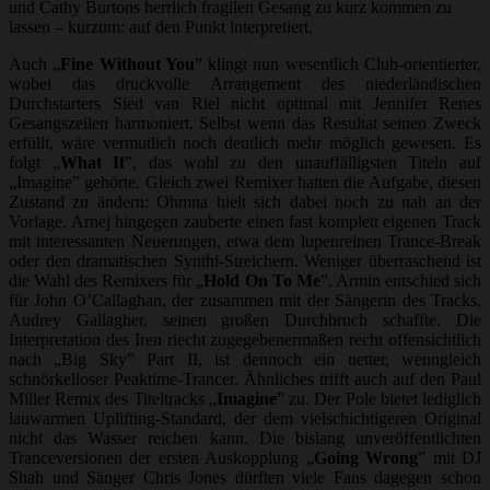
und Cathy Burtons herrlich fragilen Gesang zu kurz kommen zu
lassen – kurzum: auf den Punkt interpretiert.
Auch „
Fine Without You
” klingt nun wesentlich Club-orientierter,
wobei das druckvolle Arrangement des niederländischen
Durchstarters Sied van Riel nicht optimal mit Jennifer Renes
Gesangszeilen harmoniert. Selbst wenn das Resultat seinen Zweck
erfüllt, wäre vermutlich noch deutlich mehr möglich gewesen. Es
folgt „
What If
”, das wohl zu den unauffälligsten Titeln auf
„Imagine” gehörte. Gleich zwei Remixer hatten die Aufgabe, diesen
Zustand zu ändern: Ohmna hielt sich dabei noch zu nah an der
Vorlage, Arnej hingegen zauberte einen fast komplett eigenen Track
mit interessanten Neuerungen, etwa dem lupenreinen Trance-Break
oder den dramatischen Synthi-Streichern. Weniger überraschend ist
die Wahl des Remixers für „
Hold On To Me
”. Armin entschied sich
für John O’Callaghan, der zusammen mit der Sängerin des Tracks,
Audrey Gallagher, seinen großen Durchbruch schaffte. Die
Interpretation des Iren riecht zugegebenermaßen recht offensichtlich
nach „Big Sky” Part II, ist dennoch ein netter, wenngleich
schnörkelloser Peaktime-Trancer. Ähnliches trifft auch auf den Paul
Miller Remix des Titeltracks „
Imagine
” zu. Der Pole bietet lediglich
lauwarmen Uplifting-Standard, der dem vielschichtigeren Original
nicht das Wasser reichen kann. Die bislang unveröffentlichten
Tranceversionen der ersten Auskopplung „
Going Wrong
” mit DJ
Shah und Sänger Chris Jones dürften viele Fans dagegen schon