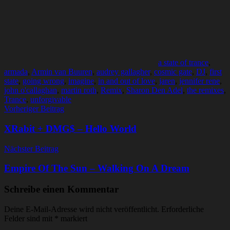
a state of trance
,
armada
,
Armin van Buuren
,
audrey gallagher
,
cosmic gate
,
DJ
,
first
state
,
going wrong
,
imagine
,
in and out of love
,
jaren
,
jennifer rene
,
john o'callaghan
,
martin roth
,
Remix
,
Sharon Den Adel
,
the remixes
,
Trance
,
unforgivable
Beitragsnavigation
Vorheriger Beitrag
XRabit + DMG$ – Hello World
Nächster Beitrag
Empire Of The Sun – Walking On A Dream
Schreibe einen Kommentar
Deine E-Mail-Adresse wird nicht veröffentlicht.
Erforderliche
Felder sind mit
*
markiert