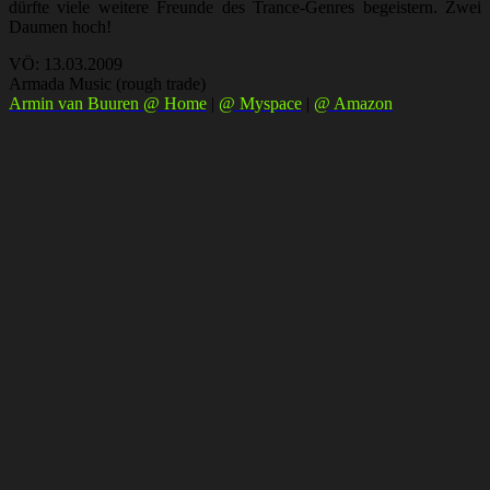
dürfte viele weitere Freunde des Trance-Genres begeistern. Zwei
Daumen hoch!
VÖ: 13.03.2009
Armada Music (rough trade)
Armin van Buuren @ Home
|
@ Myspace
|
@ Amazon