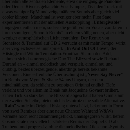
übernahm alle zentralen Elemente, etwa die eingängige Pianoline
oder Denise Riveras gehauchte Vocalsamples, lässt den Track mit
etwas weniger BpM und zeitgemäßeren Sounds aber gleich viel
cooler klingen. Manchmal ist weniger eber mehr. First State
experimentierten mit der aktuellen Auskopplung „
Unforgivable
”
hingegen deutlich mehr, sodass die gefühlvollen Vocals von Jaren in
ihrem sonnigen „Smooth Remix” in einem völlig neuen, aber nicht
weniger atmosphärischen Licht erstrahlen. Der Remix von
Stoneface & Terminal auf CD 2 versucht es mit mehr Tempo, wirkt
aber vergleichsweise uninspiriert. „
In And Out Of Love
”, der
Hitsingle mit Within Temptation-Frontfrau Sharon den Adel,
nahmen sich das norwegische Duo The Blizzard sowie Richard
Durand an – einmal melodisch und verspielt, einmal rau und
clubbig, beides überzeugende, allerdings bereits bekannte
Versionen. Eine erfreuliche Überraschung ist „
Never Say Never
”
im Remix von Myon & Shane 54 aus Ungarn, der dem
mittelmäßigen, da schlicht zu poppigen Original endlich Tiefe
verleiht und vor allem im Break mit Jacqueline Govaert brilliert.
Einen Tick zu stark bei The Blizzard abgeschaut haben Omnia auf
der zweiten Scheibe, bieten nichtsdestotrotz eine solide Alternative.
„
Rain
” wurde im Original bislang unterschätzt, bekommt in Form
von zwei Remixes aber eine neue Chance: Während W&Ws
Variante noch recht zusammengeflickt, unausgegoren wirkt, liefern
Cosmic Gate den vielleicht stärksten Remix der Doppel-CD ab.
Treibend und progressiv, ohne die melodischen Oldschool-Synthis