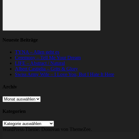
Suchen
Neueste Beiträge
TYNA – Allen geht es
Ceremony – Tell Me Your Dream
LIFE – Abstract / Natural
Albert Castiglia – Grits & Glory
Swiss Army Wife – I Love You, But I Hate It Here
Archiv
Archiv
Kategorien
Kategorien
WordPress-Theme: Donovan von ThemeZee.