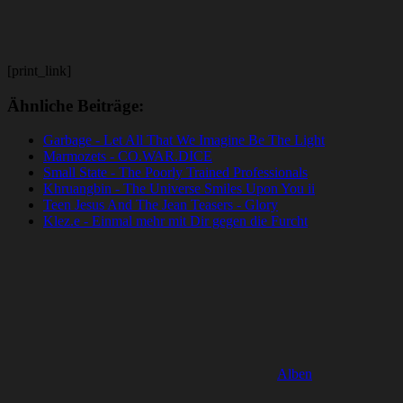
[print_link]
Ähnliche Beiträge:
Garbage - Let All That We Imagine Be The Light
Marmozets - CO.WAR.DICE
Small State - The Poorly Trained Professionals
Khruangbin - The Universe Smiles Upon You ii
Teen Jesus And The Jean Teasers - Glory
Klez.e - Einmal mehr mit Dir gegen die Furcht
Alben