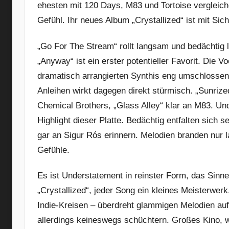
ehesten mit 120 Days, M83 und Tortoise vergleichen
Gefühl. Ihr neues Album „Crystallized“ ist mit Siche
„Go For The Stream“ rollt langsam und bedächtig los
„Anyway“ ist ein erster potentieller Favorit. Die
dramatisch arrangierten Synthis eng umschlossen
Anleihen wirkt dagegen direkt stürmisch. „Sunrize
Chemical Brothers, „Glass Alley“ klar an M83. Und 
Highlight dieser Platte. Bedächtig entfalten sich
gar an Sigur Rós erinnern. Melodien branden nur
Gefühle.
Es ist Understatement in reinster Form, das Sinner
„Crystallized“, jeder Song ein kleines Meisterwer
Indie-Kreisen – überdreht glammigen Melodien auf
allerdings keineswegs schüchtern. Großes Kino, w