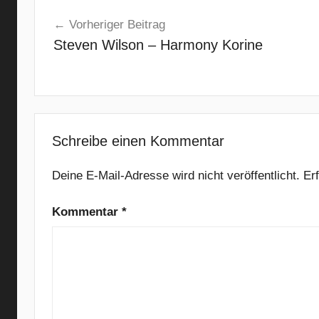
Beitragsnavigation
2
Vorheriger Beitrag
0
Steven Wilson – Harmony Korine
D
a
y
s
,
A
Schreibe einen Kommentar
l
t
Deine E-Mail-Adresse wird nicht veröffentlicht.
Er
e
r
Kommentar
*
n
a
t
i
v