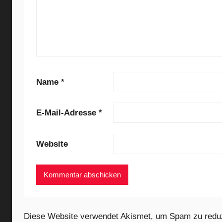
e
,
A
n
y
w
a
Name
*
y
,
E-Mail-Adresse
*
C
o
a
Website
s
t
,
C
r
Diese Website verwendet Akismet, um Spam zu redu
y