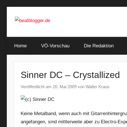
Zum
Inhalt
springen
…
beatblogger.de
and
Home
the
VÖ-Vorschau
Die Redaktion
beat
goes
on
Sinner DC – Crystallized
Veröffentlicht am
20. Mai 2009
von
Walter Kraus
Keine Metalband, wenn auch mit Gitarrenhintergr
angefangen, sind mittlerweile aber zu Electro-Exp