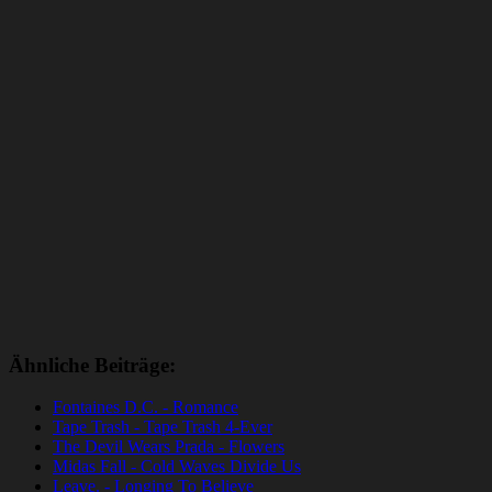
Ähnliche Beiträge:
Fontaines D.C. - Romance
Tape Trash - Tape Trash 4-Ever
The Devil Wears Prada - Flowers
Midas Fall - Cold Waves Divide Us
Leave. - Longing To Believe