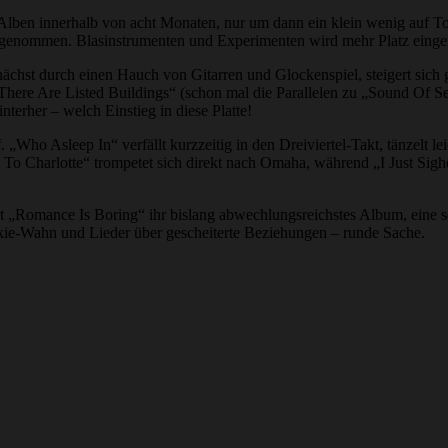
lben innerhalb von acht Monaten, nur um dann ein klein wenig auf Tou
fgenommen. Blasinstrumenten und Experimenten wird mehr Platz einger
unächst durch einen Hauch von Gitarren und Glockenspiel, steigert sich
here Are Listed Buildings“ (schon mal die Parallelen zu „Sound Of Set
erher – welch Einstieg in diese Platte!
„Who Asleep In“ verfällt kurzzeitig in den Dreiviertel-Takt, tänzelt le
o Charlotte“ trompetet sich direkt nach Omaha, während „I Just Sig
t „Romance Is Boring“ ihr bislang abwechlungsreichstes Album, eine s
Okie-Wahn und Lieder über gescheiterte Beziehungen – runde Sache.