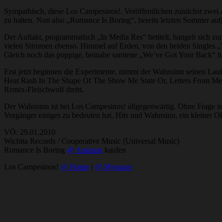
Sympathisch, diese Los Campesinos!. Veröffentlichen zunächst zwei A
zu halten. Nun also „Romance Is Boring“, bereits letzten Sommer au
Der Auftakt, programmatisch „In Media Res“ betitelt, hangelt sich z
vielen Stimmen ebenso. Himmel auf Erden, von den beiden Singles „T
Gleich noch das poppige, beinahe samtene „We’ve Got Your Back“ hint
Erst jetzt beginnen die Experimente, nimmt der Wahnsinn seinen Lauf. 
Heat Rash In The Shape Of The Show Me State Or, Letters From Me T
Remix-Fleischwolf dreht.
Der Wahnsinn ist bei Los Campesinos! allgegenwärtig. Ohne Frage is
Vorgänger einiges zu bedeuten hat. Hits und Wahnsinn, ein kleiner 
VÖ: 29.01.2010
Wichita Records / Cooperative Music (Universal Music)
Romance Is Boring
@ Amazon
kaufen
Los Campesinos!
@ Home
|
@ Myspace