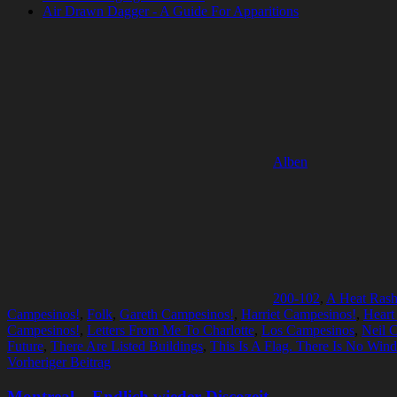
Air Drawn Dagger - A Guide For Apparitions
Alben
200-102
,
A Heat Rash
Campesinos!
,
Folk
,
Gareth Campesinos!
,
Harriet Campesinos!
,
Heart
Campesinos!
,
Letters From Me To Charlotte
,
Los Campesinos
,
Neil 
Future
,
There Are Listed Buildings
,
This Is A Flag. There Is No Wind
Beitragsnavigation
Vorheriger Beitrag
Montreal – Endlich wieder Discozeit