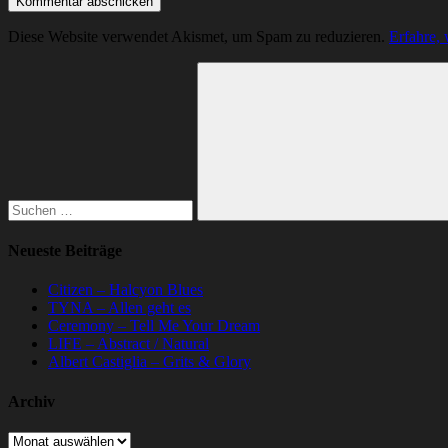
Diese Website verwendet Akismet, um Spam zu reduzieren.
Erfahre,
Suchen
nach:
Suchen
Neueste Beiträge
Citizen – Halcyon Blues
TYNA – Allen geht es
Ceremony – Tell Me Your Dream
LIFE – Abstract / Natural
Albert Castiglia – Grits & Glory
Archiv
Archiv