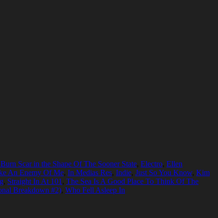
Burn Scar in the Shape Of The Sooner State
,
Electro
,
Ellen
ake An Enemy Of Me
,
In Medias Res
,
Indie
,
Just So You Know
,
Kim
g
,
Straight In At 101
,
The Sea Is A Good Place To Think Of The
onal Breakdown #2)
,
Who Fell Asleep In