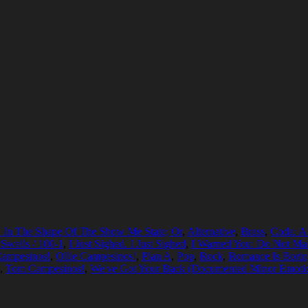
 In The Shape Of The Show Me State; Or
,
Alternative
,
Brass
,
Coda: A 
 Swells / 100-1
,
I Just Sighed. I Just Sighed
,
I Warned You: Do Not M
Campesinos!
,
Ollie Campesinos!
,
Plan A
,
Pop
,
Rock
,
Romance Is Borin
,
Tom Campesinos!
,
We've Got Your Back (Documented Minor Emoti