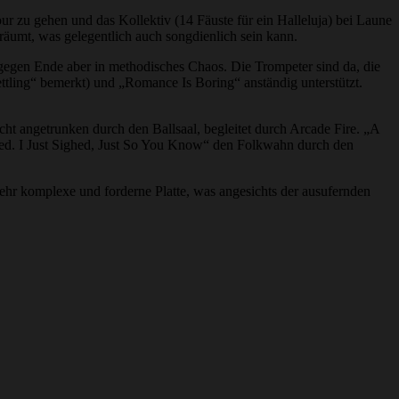
r zu gehen und das Kollektiv (14 Fäuste für ein Halleluja) bei Laune
äumt, was gelegentlich auch songdienlich sein kann.
 gegen Ende aber in methodisches Chaos. Die Trompeter sind da, die
tling“ bemerkt) und „Romance Is Boring“ anständig unterstützt.
icht angetrunken durch den Ballsaal, begleitet durch Arcade Fire. „A
hed. I Just Sighed, Just So You Know“ den Folkwahn durch den
ehr komplexe und forderne Platte, was angesichts der ausufernden