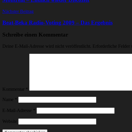
Nächster Beitrag
Beat-Beka Radio-Voting 2009 – Das Ergebnis
Schreibe einen Kommentar
Deine E-Mail-Adresse wird nicht veröffentlicht.
Erforderliche Felder 
Kommentar
*
Name
*
E-Mail-Adresse
*
Website