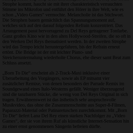
Strophe kommt, haucht sie mit ihrer charakteristisch verrauchten
Stimme ins Mikrofon und entführt den Hörer in ihre Welt, wie es
schon „Video Games“ vermochte. Melancholie ist das Stichwort.
Die Strophen bauen gemächlich das Spannungsmoment auf,
welches sich auf den darauf folgenden Refrain konzentriert. Das
Arrangement passt hervorragend zu Del Reys getragener Tonfarbe.
Ganz großes Kino wie in den alten Hollywood-Streifen, die so oft in
den Werken Del Reys thematisiert werden. In der zweiten Strophe
wird das Tempo leicht heruntergefahren, bis der Refrain erneut
ertönt. Die Bridge ist der mit leichter Piano- und
Streicheruntermalung wiederholte Chorus, ehe dieser samt Beat zum
Schluss ansetzt.
„Born To Die“ erscheint als 2-Track-Maxi inklusive einer
Überarbeitung des Vorgängers, sowie als EP mitsamt vier
zusätzlicher Remixe, von denen besonders der Parrade Remix im
Soundgewand eines Italo-Westerns gefällt. Weniger überzeugend
sind die tanzbaren Stücke, die wenig von Del Reys Original in sich
tragen. Erwähnenswert ist das ästhetisch sehr anspruchsvolle
Musikvideo, das ohne die Zusammenschnitte aus Super-8-Filmen,
Paparazzi-Material oder Patinaretuschen zurechtkommt. Mit „Born
To Die“ liefert Lana Del Rey einen starken Nachfolger zu „Video
Games“, der sie von ihrem Ruf als künstliche Internet-Sensation hin
zu einer ernst genommenen Sängerin befreien dürfte.