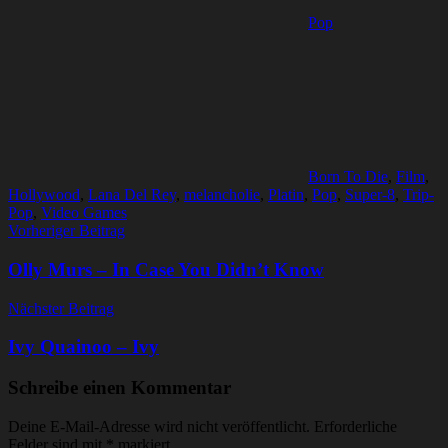
Pop
Born To Die
,
Film
,
Hollywood
,
Lana Del Rey
,
melancholie
,
Platin
,
Pop
,
Super-8
,
Trip-
Pop
,
Video Games
Beitragsnavigation
Vorheriger Beitrag
Olly Murs – In Case You Didn’t Know
Nächster Beitrag
Ivy Quainoo – Ivy
Schreibe einen Kommentar
Deine E-Mail-Adresse wird nicht veröffentlicht.
Erforderliche
Felder sind mit
*
markiert