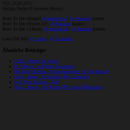
VÖ: 23.03.2012
Vertigo Berlin (Universal Music)
Born To Die (Single)
@ musicload
|
@ Amazon
kaufen
Born To Die (Remix-EP)
@ Amazon
kaufen
Born To Die (Album)
@ musicload
|
@ Amazon
kaufen
Lana Del Rey
@ Home
|
@ Facebook
Ähnliche Beiträge:
CIEL - Rather Be Alone
St. Vincent - All Born Screaming
Declan McKenna - What Happened To The Beach?
Slow Leaves - In Solitude, For Company
24/7 Diva Heaven - Gift
Slow Leaves - The Ruins Of Things Unfinished