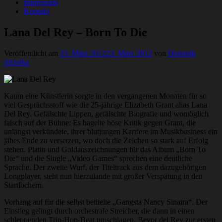
Impressum
Kontakt
Lana Del Rey – Born To Die
Veröffentlicht am
23. März 2012
23. März 2012
von
Dominik
Strzelka
Kaum eine Künstlerin sorgte in den vergangenen Monaten für so
viel Gesprächsstoff wie die 25-jährige Elizabeth Grant alias Lana
Del Rey. Gefälschte Lippen, gefälschte Biografie und womöglich
falsch auf der Bühne: Es hagelte böse Kritik gegen Grant, die
unlängst verkündete, ihrer blutjungen Karriere im Musikbusiness ein
jähes Ende zu versetzen, wo doch die Zeichen so stark auf Erfolg
stehen. Platin und Goldauszeichnungen für das Album „Born To
Die“ und die Single „Video Games“ sprechen eine deutliche
Sprache. Der zweite Wurf, der Titeltrack aus dem dazugehörigen
Longplayer, steht nun hierzulande mit großer Verspätung in den
Startlöchern.
Vorhang auf für die selbst betitelte „Gangsta Nancy Sinatra“. Der
Einstieg gelingt durch orchestrale Streicher, die dann in einen
schleppenden Trip-Hop-Beat umschlagen. Bevor del Rey zur ersten