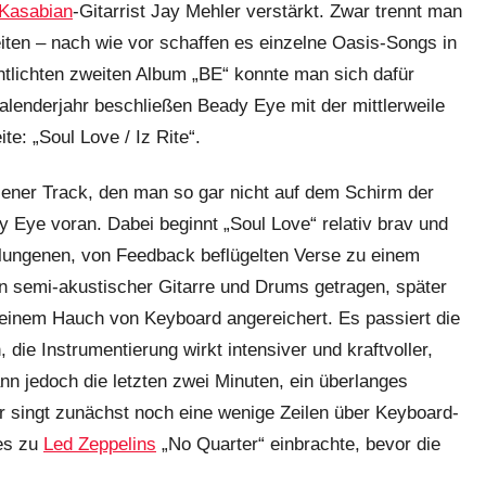
Kasabian
-Gitarrist Jay Mehler verstärkt. Zwar trennt man
iten – nach wie vor schaffen es einzelne Oasis-Songs in
ntlichten zweiten Album „BE“ konnte man sich dafür
alenderjahr beschließen Beady Eye mit der mittlerweile
e: „Soul Love / Iz Rite“.
jener Track, den man so gar nicht auf dem Schirm der
 Eye voran. Dabei beginnt „Soul Love“ relativ brav und
chlungenen, von Feedback beflügelten Verse zu einem
n semi-akustischer Gitarre und Drums getragen, später
 einem Hauch von Keyboard angereichert. Es passiert die
 die Instrumentierung wirkt intensiver und kraftvoller,
n jedoch die letzten zwei Minuten, ein überlanges
r singt zunächst noch eine wenige Zeilen über Keyboard-
nes zu
Led Zeppelins
„No Quarter“ einbrachte, bevor die