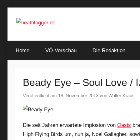
Zum
Inhalt
springen
…
beatblogger.de
and
Home
the
VÖ-Vorschau
Die Redaktion
beat
goes
on
Beady Eye – Soul Love / I
Veröffentlicht am
18. November 2013
von
Walter Kraus
Die seit Jahren erwartete Implosion von
Oasis
bra
High Flying Birds um, nun ja, Noel Gallagher, sow