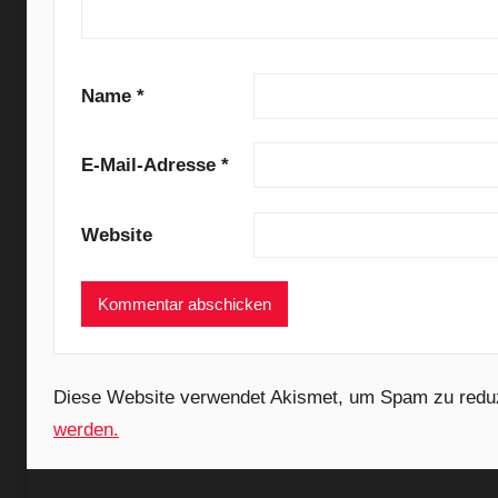
a
d
y
E
Name
*
y
e
E-Mail-Adresse
*
,
B
r
Website
i
t
p
o
p
Diese Website verwendet Akismet, um Spam zu redu
,
werden.
I
z
R