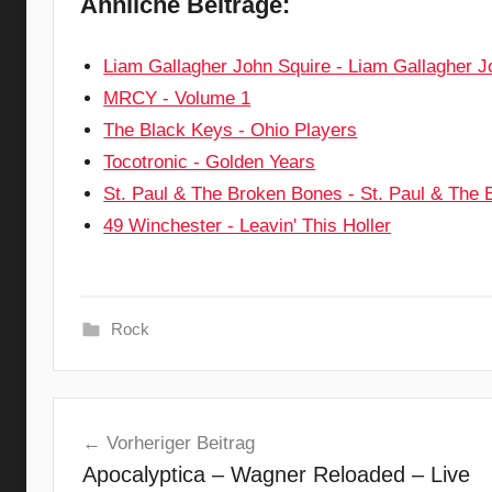
Ähnliche Beiträge:
Liam Gallagher John Squire - Liam Gallagher J
MRCY - Volume 1
The Black Keys - Ohio Players
Tocotronic - Golden Years
St. Paul & The Broken Bones - St. Paul & The
49 Winchester - Leavin' This Holler
Rock
A
Beitragsnavigation
l
Vorheriger Beitrag
t
Apocalyptica – Wagner Reloaded – Live
e