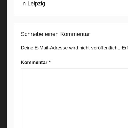
r
in Leipzig
n
a
t
i
Schreibe einen Kommentar
v
e
Deine E-Mail-Adresse wird nicht veröffentlicht.
Er
R
o
Kommentar
*
c
k
,
B
E
,
B
e