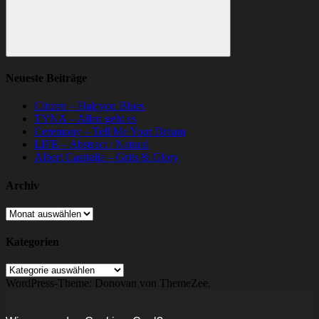
Suchen
Neueste Beiträge
Citizen – Halcyon Blues
TYNA – Allen geht es
Ceremony – Tell Me Your Dream
LIFE – Abstract / Natural
Albert Castiglia – Grits & Glory
Archiv
Archiv
Kategorien
Kategorien
WordPress-Theme: Donovan von ThemeZee.