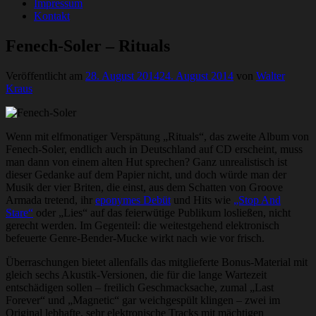
Impressum
Kontakt
Fenech-Soler – Rituals
Veröffentlicht am
28. August 2014
24. August 2014
von
Walter
Kraus
Wenn mit elfmonatiger Verspätung „Rituals“, das zweite Album von
Fenech-Soler, endlich auch in Deutschland auf CD erscheint, muss
man dann von einem alten Hut sprechen? Ganz unrealistisch ist
dieser Gedanke auf dem Papier nicht, und doch würde man der
Musik der vier Briten, die einst, aus dem Schatten von Groove
Armada tretend, ihr
eponymes Debüt
und Hits wie
„Stop And
Stare“
oder „Lies“ auf das feierwütige Publikum losließen, nicht
gerecht werden. Im Gegenteil: die weitestgehend elektronisch
befeuerte Genre-Bender-Mucke wirkt nach wie vor frisch.
Überraschungen bietet allenfalls das mitglieferte Bonus-Material mit
gleich sechs Akustik-Versionen, die für die lange Wartezeit
entschädigen sollen – freilich Geschmacksache, zumal „Last
Forever“ und „Magnetic“ gar weichgespült klingen – zwei im
Original lebhafte, sehr elektronische Tracks mit mächtigen