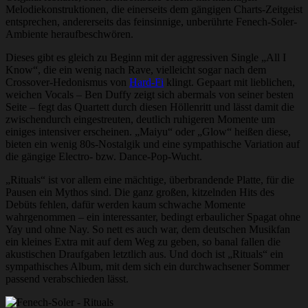
Melodiekonstruktionen, die einerseits dem gängigen Charts-Zeitgeist
entsprechen, andererseits das feinsinnige, unberührte Fenech-Soler-
Ambiente heraufbeschwören.
Dieses gibt es gleich zu Beginn mit der aggressiven Single „All I
Know“, die ein wenig nach Rave, vielleicht sogar nach dem
Crossover-Hedonismus von
Hard-Fi
klingt. Gepaart mit lieblichen,
weichen Vocals – Ben Duffy zeigt sich abermals von seiner besten
Seite – fegt das Quartett durch diesen Höllenritt und lässt damit die
zwischendurch eingestreuten, deutlich ruhigeren Momente um
einiges intensiver erscheinen. „Maiyu“ oder „Glow“ heißen diese,
bieten ein wenig 80s-Nostalgik und eine sympathische Variation auf
die gängige Electro- bzw. Dance-Pop-Wucht.
„Rituals“ ist vor allem eine mächtige, überbrandende Platte, für die
Pausen ein Mythos sind. Die ganz großen, kitzelnden Hits des
Debüts fehlen, dafür werden kaum schwache Momente
wahrgenommen – ein interessanter, bedingt erbaulicher Spagat ohne
Yay und ohne Nay. So nett es auch war, dem deutschen Musikfan
ein kleines Extra mit auf dem Weg zu geben, so banal fallen die
akustischen Draufgaben letztlich aus. Und doch ist „Rituals“ ein
sympathisches Album, mit dem sich ein durchwachsener Sommer
passend verabschieden lässt.