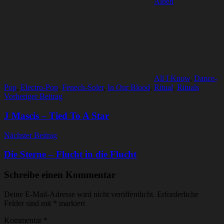
Alben
All I Know
,
Dance-
Pop
,
Electro-Pop
,
Fenech-Soler
,
In Our Blood
,
Ritual
,
Rituals
Beitragsnavigation
Vorheriger Beitrag
J Mascis – Tied To A Star
Nächster Beitrag
Die Sterne – Flucht in die Flucht
Schreibe einen Kommentar
Deine E-Mail-Adresse wird nicht veröffentlicht.
Erforderliche
Felder sind mit
*
markiert
Kommentar
*