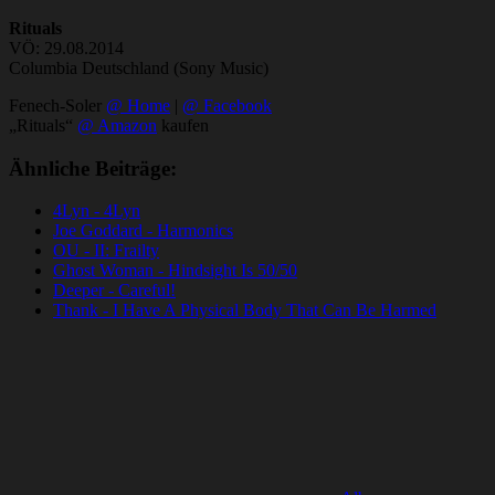
Rituals
VÖ: 29.08.2014
Columbia Deutschland (Sony Music)
Fenech-Soler
@ Home
|
@ Facebook
„Rituals“
@ Amazon
kaufen
Ähnliche Beiträge:
4Lyn - 4Lyn
Joe Goddard - Harmonics
OU - II: Frailty
Ghost Woman - Hindsight Is 50/50
Deeper - Careful!
Thank - I Have A Physical Body That Can Be Harmed