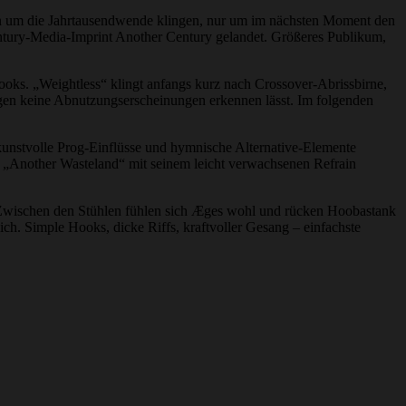
en um die Jahrtausendwende klingen, nur um im nächsten Moment den
entury-Media-Imprint Another Century gelandet. Größeres Publikum,
oks. „Weightless“ klingt anfangs kurz nach Crossover-Abrissbirne,
ngen keine Abnutzungserscheinungen erkennen lässt. Im folgenden
g kunstvolle Prog-Einflüsse und hymnische Alternative-Elemente
 „Another Wasteland“ mit seinem leicht verwachsenen Refrain
Zwischen den Stühlen fühlen sich Æges wohl und rücken Hoobastank
ich. Simple Hooks, dicke Riffs, kraftvoller Gesang – einfachste