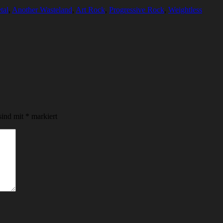
tal
,
Another Wasteland
,
Art Rock
,
Progressive Rock
,
Weightless
sind mit
*
markiert