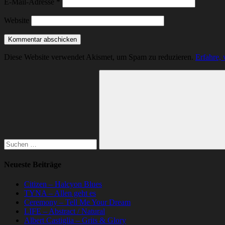
E-Mail-Adresse
*
Website
Diese Website verwendet Akismet, um Spam zu reduzieren.
Erfahre,
Suchen
nach:
Suchen
Neueste Beiträge
Citizen – Halcyon Blues
TYNA – Allen geht es
Ceremony – Tell Me Your Dream
LIFE – Abstract / Natural
Albert Castiglia – Grits & Glory