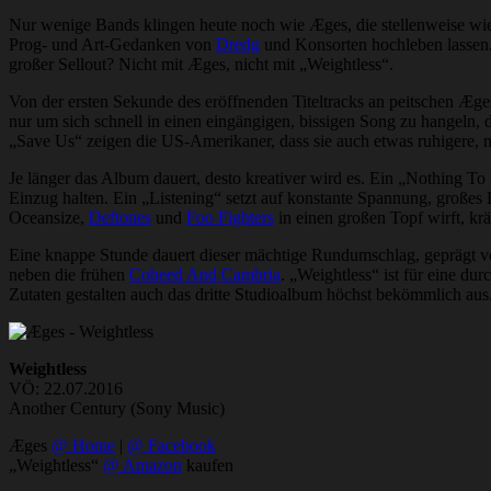
Nur wenige Bands klingen heute noch wie Æges, die stellenweise w
Prog- und Art-Gedanken von
Dredg
und Konsorten hochleben lassen.
großer Sellout? Nicht mit Æges, nicht mit „Weightless“.
Von der ersten Sekunde des eröffnenden Titeltracks an peitschen Æg
nur um sich schnell in einen eingängigen, bissigen Song zu hangeln
„Save Us“ zeigen die US-Amerikaner, dass sie auch etwas ruhigere,
Je länger das Album dauert, desto kreativer wird es. Ein „Nothing To 
Einzug halten. Ein „Listening“ setzt auf konstante Spannung, große
Oceansize,
Deftones
und
Foo Fighters
in einen großen Topf wirft, kr
Eine knappe Stunde dauert dieser mächtige Rundumschlag, geprägt 
neben die frühen
Coheed And Cambria
. „Weightless“ ist für eine d
Zutaten gestalten auch das dritte Studioalbum höchst bekömmlich aus
Weightless
VÖ: 22.07.2016
Another Century (Sony Music)
Æges
@ Home
|
@ Facebook
„Weightless“
@ Amazon
kaufen