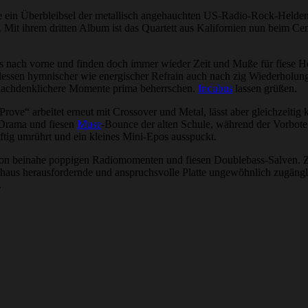
ie ein Überbleibsel der metallisch angehauchten US-Radio-Rock-Held
 Mit ihrem dritten Album ist das Quartett aus Kalifornien nun beim C
es nach vorne und finden doch immer wieder Zeit und Muße für fiese Ho
, dessen hymnischer wie energischer Refrain auch nach zig Wiederholu
 nachdenklichere Momente prima beherrschen.
Incubus
lassen grüßen.
Prove“ arbeitet erneut mit Crossover und Metal, lässt aber gleichzeiti
s Drama und fiesen
Muse
-Bounce der alten Schule, während der Vorbote
äftig umrührt und ein kleines Mini-Epos ausspuckt.
von beinahe poppigen Radiomomenten und fiesen Doublebass-Salven. 
urchaus herausfordernde und anspruchsvolle Platte ungewöhnlich zugängl
.