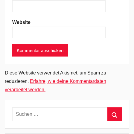
l
a
b
Website
u
n
g
a
l
o
w
Diese Website verwendet Akismet, um Spam zu
,
reduzieren.
Erfahre, wie deine Kommentardaten
S
verarbeitet werden.
p
a
r
Suchen
k
nach:
s
Suchen
,