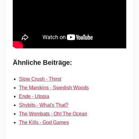
Ähnliche Beiträge:
Slow Crush - Thirst
The Manikins - Swedish Woods
Ende - Utopia
Shybits - What's That?
The Wombats - Oh! The Ocean
The Kills - God Games