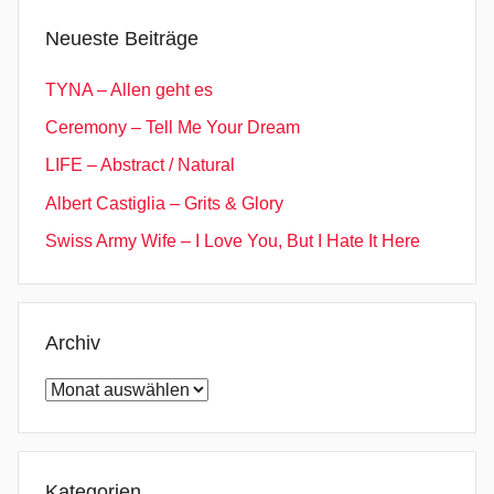
T
Neueste Beiträge
a
u
TYNA – Allen geht es
g
Ceremony – Tell Me Your Dream
h
LIFE – Abstract / Natural
t
B
Albert Castiglia – Grits & Glory
y
Swiss Army Wife – I Love You, But I Hate It Here
H
e
a
r
Archiv
t
Archiv
Kategorien