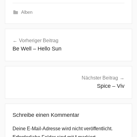
Alben
A
Beitragsnavigation
r
Vorheriger Beitrag
t
Be Well – Hello Sun
-
P
o
p
Nächster Beitrag
,
Spice – Viv
E
l
e
Schreibe einen Kommentar
c
t
Deine E-Mail-Adresse wird nicht veröffentlicht.
r