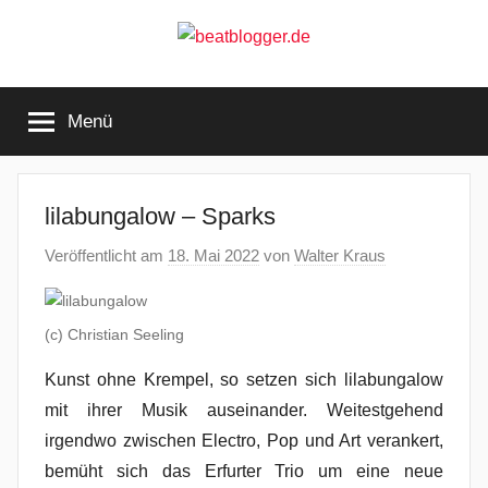
Zum
Inhalt
springen
beatblogger.de
…
and
Menü
the
beat
goes
on
lilabungalow – Sparks
Veröffentlicht am
18. Mai 2022
von
Walter Kraus
(c) Christian Seeling
Kunst ohne Krempel, so setzen sich lilabungalow
mit ihrer Musik auseinander. Weitestgehend
irgendwo zwischen Electro, Pop und Art verankert,
bemüht sich das Erfurter Trio um eine neue