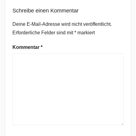
e
Schreibe einen Kommentar
R
o
Deine E-Mail-Adresse wird nicht veröffentlicht.
c
Erforderliche Felder sind mit
*
markiert
k
,
Kommentar
*
E
v
e
r
g
r
e
e
n
,
F