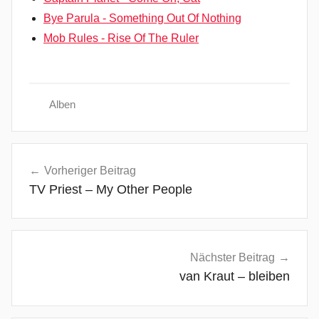
Bye Parula - Something Out Of Nothing
Mob Rules - Rise Of The Ruler
Alben
A
Beitragsnavigation
l
Vorheriger Beitrag
t
TV Priest – My Other People
e
r
n
a
Nächster Beitrag
t
van Kraut – bleiben
i
v