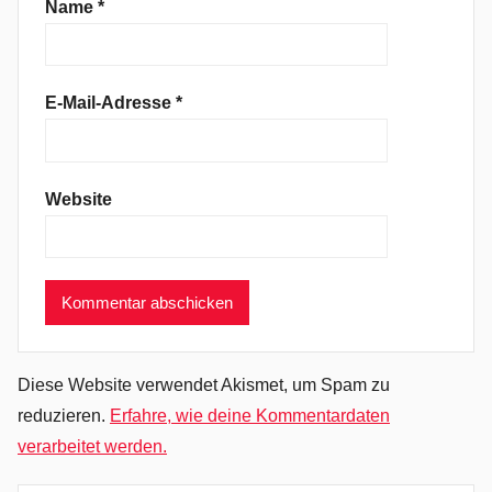
o
Name
*
l
k
-
E-Mail-Adresse
*
R
o
c
Website
k
,
I
n
d
i
e
Diese Website verwendet Akismet, um Spam zu
R
reduzieren.
Erfahre, wie deine Kommentardaten
o
verarbeitet werden.
c
k