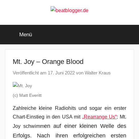
Zum
Inhalt
springen
beatblogger.de
…
and
Menü
the
beat
goes
on
Mt. Joy – Orange Blood
Veröffentlicht am
17. Juni 2022
von
Walter Kraus
(c) Matt Everitt
Zahlreiche kleine Radiohits und sogar ein erster
Chart-Einstieg in den USA mit
„Rearrange Us“
: Mt.
en auf einer kleinen Welle des
Joy schwimm
Erfolgs. Nach ihren erfolgreichen ersten