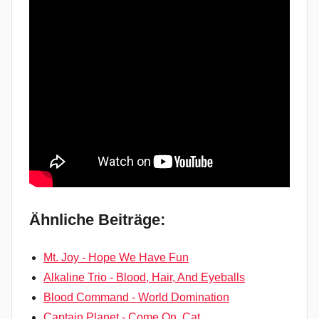
Ähnliche Beiträge:
Mt. Joy - Hope We Have Fun
Alkaline Trio - Blood, Hair, And Eyeballs
Blood Command - World Domination
Captain Planet - Come On, Cat