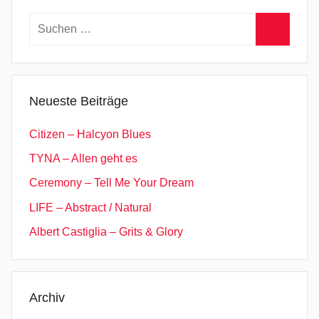
,
Suchen
L
nach:
e
Suchen
m
o
Neueste Beiträge
n
T
Citizen – Halcyon Blues
r
TYNA – Allen geht es
e
Ceremony – Tell Me Your Dream
e
,
LIFE – Abstract / Natural
M
Albert Castiglia – Grits & Glory
t
.
J
o
Archiv
y