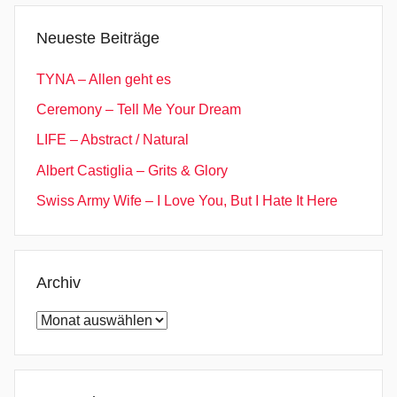
t
L
Neueste Beiträge
e
t
TYNA – Allen geht es
Y
Ceremony – Tell Me Your Dream
o
LIFE – Abstract / Natural
u
r
Albert Castiglia – Grits & Glory
L
Swiss Army Wife – I Love You, But I Hate It Here
o
v
e
L
Archiv
i
Archiv
f
e
G
e