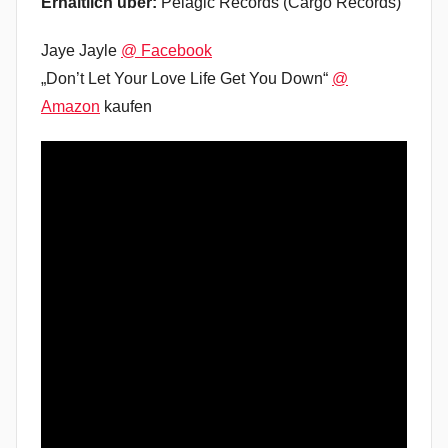
Erhältlich über:
Pelagic Records (Cargo Records)
Jaye Jayle
@ Facebook
„Don’t Let Your Love Life Get You Down“
@
Amazon
kaufen