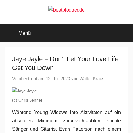
Zum
Inhalt
springen
beatblogger.de
…
and
Menü
the
beat
goes
on
Jaye Jayle – Don’t Let Your Love Life
Get You Down
Veröffentlicht am
12. Juli 2023
von
Walter Kraus
(c) Chris Jenner
Während Young Widows ihre Aktivitäten auf ein
absolutes Minimum zurückschraubten, suchte
Sänger und Gitarrist Evan Patterson nach einem