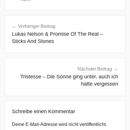
A
Beitragsnavigation
m
Vorheriger Beitrag
e
Lukas Nelson & Promise Of The Real –
r
Sticks And Stones
i
c
a
n
Nächster Beitrag
a
Tristesse – Die Sonne ging unter, auch ich
,
hatte vergessen
B
l
a
Schreibe einen Kommentar
c
k
Deine E-Mail-Adresse wird nicht veröffentlicht.
D