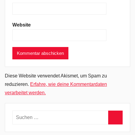
e
s
,
Website
B
l
u
e
s
R
o
Diese Website verwendet Akismet, um Spam zu
c
reduzieren.
Erfahre, wie deine Kommentardaten
k
verarbeitet werden.
,
D
o
Suchen
n
nach:
Suchen
'