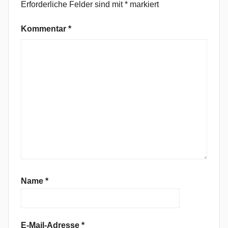
Erforderliche Felder sind mit
*
markiert
i
a
Kommentar
*
m
o
n
d
s
A
n
d
B
a
d
A
Name
*
p
p
l
E-Mail-Adresse
*