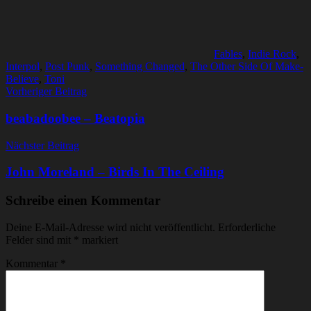
Fables
,
Indie Rock
,
Interpol
,
Post Punk
,
Something Changed
,
The Other Side Of Make-
Believe
,
Toni
Beitragsnavigation
Vorheriger Beitrag
beabadoobee – Beatopia
Nächster Beitrag
John Moreland – Birds In The Ceiling
Schreibe einen Kommentar
Deine E-Mail-Adresse wird nicht veröffentlicht.
Erforderliche
Felder sind mit
*
markiert
Kommentar
*