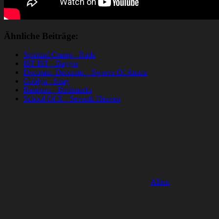
Ähnliche Beiträge:
Spiritual Cramp - Rude
IST IST - Dagger
Decorate. Decorate. - Swerve Of Atoms
Goblyn - Stray
Bambara - Birthmarks
School Of X - Seventh Heaven
Alben