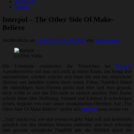
Impressum
Kontakt
Interpol – The Other Side Of Make-
Believe
Veröffentlicht am
15. Juli 2022
14. Juli 2022
von
Walter Kraus
(c) Ebru Yildiz
Die Umstände veränderten die Vorzeichen bei
Interpol
.
Ausnahmsweise traf man sich nicht in einem Raum, um Songs live
auszuarbeiten, sondern schickte sich Ideen hin und her, entwickelte
Skizzen und bemühte zudem einen neuen Fokus. Natürlich hätten
die etatmäßigen Noir-Themen prima zum Hier und Jetzt gepasst,
doch wollte es sich das Trio nicht so einfach machen. Paul Banks
schrieb lieber über Hoffnung, Anstand und Edelmut in schwierigen
Zeiten, begleitet von einer neuen musikalischen Offenheit. Auf „The
Other Side Of Make-Believe“ stellen sich
Interpol
quasi erneut vor.
„Toni“ macht vor, wie und worum es geht. Man will sich keinesfalls
gänzlich von den finsteren Wurzeln entfernen, und doch schwingt
eine gewisse melodische Fragilität mit, die förmlich durch die