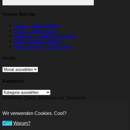
Suchen
Neueste Beiträge
Citizen – Halcyon Blues
TYNA – Allen geht es
Ceremony – Tell Me Your Dream
LIFE – Abstract / Natural
Albert Castiglia – Grits & Glory
Archiv
Archiv
Kategorien
Kategorien
WordPress-Theme: Donovan von ThemeZee.
Wir verwenden Cookies. Cool?
Cool
Warum?