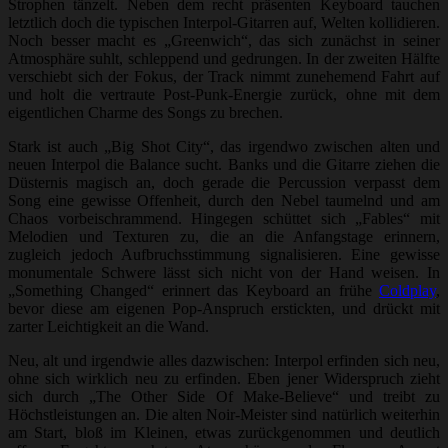
Strophen tänzelt. Neben dem recht präsenten Keyboard tauchen
letztlich doch die typischen Interpol-Gitarren auf, Welten kollidieren.
Noch besser macht es „Greenwich“, das sich zunächst in seiner
Atmosphäre suhlt, schleppend und gedrungen. In der zweiten Hälfte
verschiebt sich der Fokus, der Track nimmt zunehemend Fahrt auf
und holt die vertraute Post-Punk-Energie zurück, ohne mit dem
eigentlichen Charme des Songs zu brechen.
Stark ist auch „Big Shot City“, das irgendwo zwischen alten und
neuen Interpol die Balance sucht. Banks und die Gitarre ziehen die
Düsternis magisch an, doch gerade die Percussion verpasst dem
Song eine gewisse Offenheit, durch den Nebel taumelnd und am
Chaos vorbeischrammend. Hingegen schüttet sich „Fables“ mit
Melodien und Texturen zu, die an die Anfangstage erinnern,
zugleich jedoch Aufbruchsstimmung signalisieren. Eine gewisse
monumentale Schwere lässt sich nicht von der Hand weisen. In
„Something Changed“ erinnert das Keyboard an frühe
Coldplay
,
bevor diese am eigenen Pop-Anspruch erstickten, und drückt mit
zarter Leichtigkeit an die Wand.
Neu, alt und irgendwie alles dazwischen: Interpol erfinden sich neu,
ohne sich wirklich neu zu erfinden. Eben jener Widerspruch zieht
sich durch „The Other Side Of Make-Believe“ und treibt zu
Höchstleistungen an. Die alten Noir-Meister sind natürlich weiterhin
am Start, bloß im Kleinen, etwas zurückgenommen und deutlich