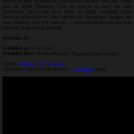
offener. Es geht vermehrt um Atmosphäre, um den Fluss, um Anmut
und um lichte Momente. Und so braucht es auch ein paar
Durchläufe, bevor sich diese Platte so richtig erschließt. Ohne
wirklich offensichtliche Hits entsteht ein charmanter Sleeper, der
seine Wirkung über Zeit entfacht … und dann nicht mehr aus dem
Ohr geht. Alles richtig gemacht.
Wertung: 4/5
Erhältlich ab:
15.07.2022
Erhältlich über:
Matador Records / Beggars Group (Indigo)
Interpol
@ Home
|
@ Facebook
„The Other Side Of Make-Believe“
@ Amazon
kaufen