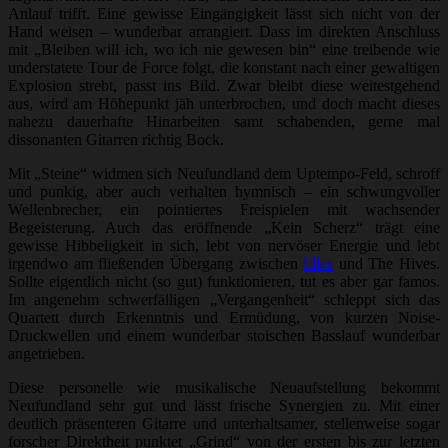
Anlauf trifft. Eine gewisse Eingängigkeit lässt sich nicht von der
Hand weisen – wunderbar arrangiert. Dass im direkten Anschluss
mit „Bleiben will ich, wo ich nie gewesen bin“ eine treibende wie
understatete Tour de Force folgt, die konstant nach einer gewaltigen
Explosion strebt, passt ins Bild. Zwar bleibt diese weitestgehend
aus, wird am Höhepunkt jäh unterbrochen, und doch macht dieses
nahezu dauerhafte Hinarbeiten samt schabenden, gerne mal
dissonanten Gitarren richtig Bock.
Mit „Steine“ widmen sich Neufundland dem Uptempo-Feld, schroff
und punkig, aber auch verhalten hymnisch – ein schwungvoller
Wellenbrecher, ein pointiertes Freispielen mit wachsender
Begeisterung. Auch das eröffnende „Kein Scherz“ trägt eine
gewisse Hibbeligkeit in sich, lebt von nervöser Energie und lebt
irgendwo am fließenden Übergang zwischen
Idles
und The Hives.
Sollte eigentlich nicht (so gut) funktionieren, tut es aber gar famos.
Im angenehm schwerfälligen „Vergangenheit“ schleppt sich das
Quartett durch Erkenntnis und Ermüdung, von kurzen Noise-
Druckwellen und einem wunderbar stoischen Basslauf wunderbar
angetrieben.
Diese personelle wie musikalische Neuaufstellung bekommt
Neufundland sehr gut und lässt frische Synergien zu. Mit einer
deutlich präsenteren Gitarre und unterhaltsamer, stellenweise sogar
forscher Direktheit punktet „Grind“ von der ersten bis zur letzten