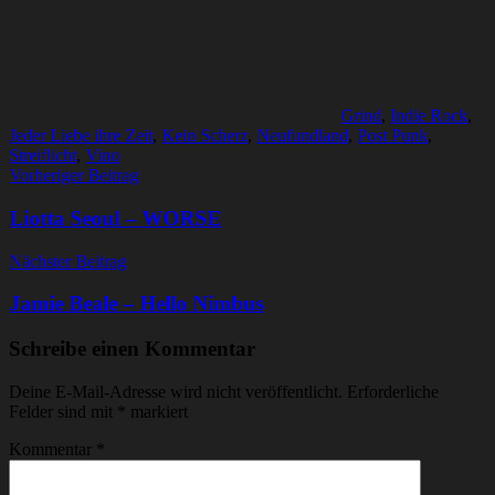
Grind
,
Indie Rock
,
Jeder Liebe ihre Zeit
,
Kein Scherz
,
Neufundland
,
Post Punk
,
Streiflicht
,
Vino
Beitragsnavigation
Vorheriger Beitrag
Liotta Seoul – WORSE
Nächster Beitrag
Jamie Beale – Hello Nimbus
Schreibe einen Kommentar
Deine E-Mail-Adresse wird nicht veröffentlicht.
Erforderliche
Felder sind mit
*
markiert
Kommentar
*