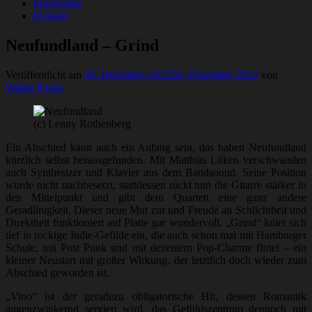
Impressum
Kontakt
Neufundland – Grind
Veröffentlicht am
28. Dezember 2022
28. Dezember 2022
von
Walter Kraus
(c) Lenny Rothenberg
Ein Abschied kann auch ein Anfang sein, das haben Neufundland
kürzlich selbst herausgefunden. Mit Matthias Lüken verschwanden
auch Synthesizer und Klavier aus dem Bandsound. Seine Position
wurde nicht nachbesetzt, stattdessen rückt nun die Gitarre stärker in
den Mittelpunkt und gibt dem Quartett eine ganz andere
Geradlinigkeit. Dieser neue Mut zur und Freude an Schlichtheit und
Direktheit funktioniert auf Platte gar wundervoll. „Grind“ kniet sich
tief in rockige Indie-Gefilde ein, die auch schon mal mit Hamburger
Schule, mit Post Punk und mit dezentem Pop-Charme flirtet – ein
kleiner Neustart mit großer Wirkung, der letztlich doch wieder zum
Abschied geworden ist.
„Vino“ ist der geradezu obligatorische Hit, dessen Romantik
augenzwinkernd serviert wird, das Gefühlszentrum dennoch mit