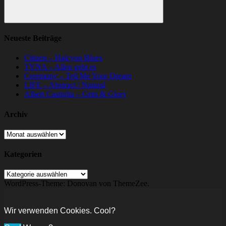
Suchen
Neueste Beiträge
Citizen – Halcyon Blues
TYNA – Allen geht es
Ceremony – Tell Me Your Dream
LIFE – Abstract / Natural
Albert Castiglia – Grits & Glory
Archiv
Archiv
Kategorien
Kategorien
WordPress-Theme: Donovan von ThemeZee.
Wir verwenden Cookies. Cool?