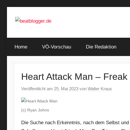
Zum
Inhalt
springen
…
beatblogger.de
and
Home
the
VÖ-Vorschau
Die Redaktion
beat
goes
on
Heart Attack Man – Freak
Veröffentlicht am
25. Mai 2023
von
Walter Kraus
(c) Ryan Johns
Die Suche nach Erkenntnis, nach dem Selbst und