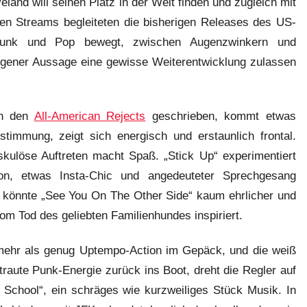
land will seinen Platz in der Welt finden und zugleich mit
nen Streams begleiteten die bisherigen Releases des US-
Punk und Pop bewegt, zwischen Augenzwinkern und
eigener Aussage eine gewisse Weiterentwicklung zulassen
on den
All-American Rejects
geschrieben, kommt etwas
immung, zeigt sich energisch und erstaunlich frontal.
skulöse Auftreten macht Spaß. „Stick Up“ experimentiert
on, etwas Insta-Chic und angedeuteter Sprechgesang
könnte „See You On The Other Side“ kaum ehrlicher und
m Tod des geliebten Familienhundes inspiriert.
mehr als genug Uptempo-Action im Gepäck, und die weiß
traute Punk-Energie zurück ins Boot, dreht die Regler auf
 School“, ein schräges wie kurzweiliges Stück Musik. In