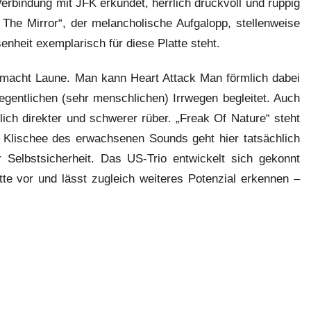
Verbindung mit JFK erkundet, herrlich druckvoll und ruppig
 The Mirror“, der melancholische Aufgalopp, stellenweise
nheit exemplarisch für diese Platte steht.
d macht Laune. Man kann Heart Attack Man förmlich dabei
egentlichen (sehr menschlichen) Irrwegen begleitet. Auch
ich direkter und schwerer rüber. „Freak Of Nature“ steht
s Klischee des erwachsenen Sounds geht hier tatsächlich
 Selbstsicherheit. Das US-Trio entwickelt sich gekonnt
atte vor und lässt zugleich weiteres Potenzial erkennen –