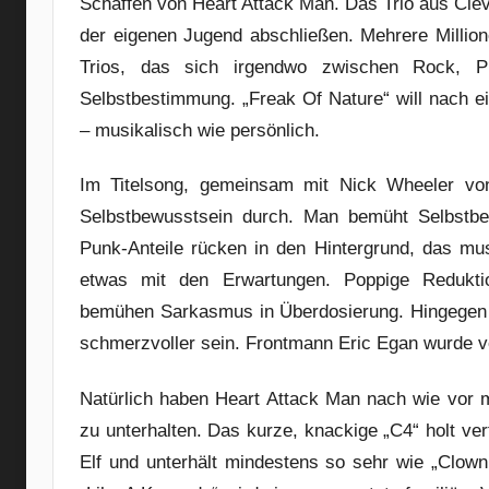
Schaffen von Heart Attack Man. Das Trio aus Cleve
der eigenen Jugend abschließen. Mehrere Millio
Trios, das sich irgendwo zwischen Rock, 
Selbstbestimmung. „Freak Of Nature“ will nach 
– musikalisch wie persönlich.
Im Titelsong, gemeinsam mit Nick Wheeler v
Selbstbewusstsein durch. Man bemüht Selbstbest
Punk-Anteile rücken in den Hintergrund, das mu
etwas mit den Erwartungen. Poppige Redukti
bemühen Sarkasmus in Überdosierung. Hingegen 
schmerzvoller sein. Frontmann Eric Egan wurde vo
Natürlich haben Heart Attack Man nach wie vor 
zu unterhalten. Das kurze, knackige „C4“ holt ver
Elf und unterhält mindestens so sehr wie „Clown