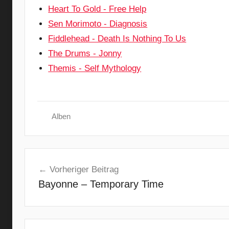
Heart To Gold - Free Help
Sen Morimoto - Diagnosis
Fiddlehead - Death Is Nothing To Us
The Drums - Jonny
Themis - Self Mythology
Alben
A
Beitragsnavigation
l
Vorheriger Beitrag
t
Bayonne – Temporary Time
e
r
n
a