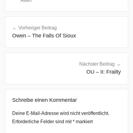
Alben
A
Beitragsnavigation
l
Vorheriger Beitrag
t
Owen – The Falls Of Sioux
e
r
n
a
Nächster Beitrag
t
OU – II: Frailty
i
v
e
Schreibe einen Kommentar
R
o
Deine E-Mail-Adresse wird nicht veröffentlicht.
c
Erforderliche Felder sind mit
*
markiert
k
,