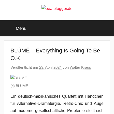
Zum
Inhalt
springen
beatblogger.de
…
and
Menü
the
beat
goes
on
BLŪMĒ – Everything Is Going To Be
O.K.
Veröffentlicht am
23. April 2024
von
Walter Kraus
(c) BLŪMĒ
Ein deutsch-mexikanisches Quartett mit Händchen
für Alternative-Dramaturgie, Retro-Chic und Auge
auf moderne gesellschaftliche Probleme stellt sich