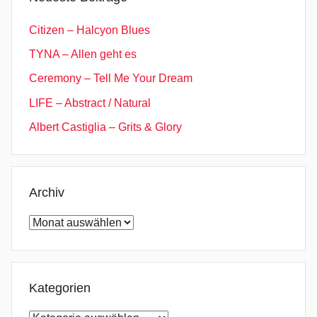
T
o
Citizen – Halcyon Blues
B
TYNA – Allen geht es
e
Ceremony – Tell Me Your Dream
O
.
LIFE – Abstract / Natural
K
Albert Castiglia – Grits & Glory
.
,
I
W
Archiv
i
Archiv
l
l
B
e
Kategorien
B