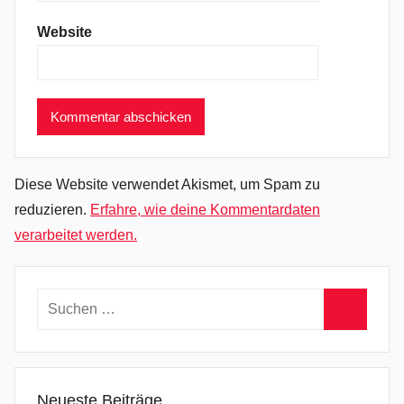
E
Website
v
e
r
y
t
h
i
Diese Website verwendet Akismet, um Spam zu
n
reduzieren.
Erfahre, wie deine Kommentardaten
g
verarbeitet werden.
I
s
G
Suchen
o
nach:
i
Suchen
n
g
Neueste Beiträge