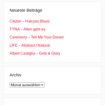
g
e
Neueste Beiträge
,
H
Citizen – Halcyon Blues
i
TYNA – Allen geht es
l
Ceremony – Tell Me Your Dream
l
e
LIFE – Abstract / Natural
b
Albert Castiglia – Grits & Glory
o
o
m
C
Archiv
l
Archiv
o
s
e
,