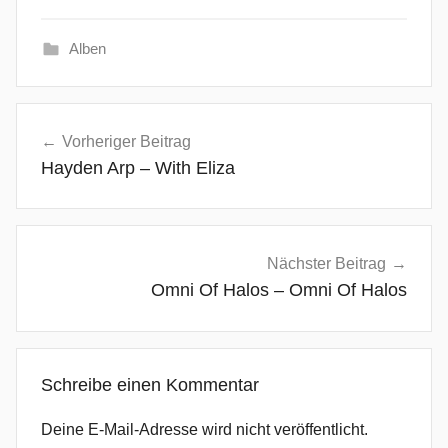
Alben
A
Beitragsnavigation
l
Vorheriger Beitrag
t
Hayden Arp – With Eliza
e
r
n
a
Nächster Beitrag
t
Omni Of Halos – Omni Of Halos
i
v
e
Schreibe einen Kommentar
R
o
Deine E-Mail-Adresse wird nicht veröffentlicht.
c