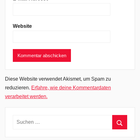
n
L
o
Website
b
s
t
e
r
I
n
Diese Website verwendet Akismet, um Spam zu
c
reduzieren.
Erfahre, wie deine Kommentardaten
.
verarbeitet werden.
,
G
r
Suchen
u
nach:
n
Suchen