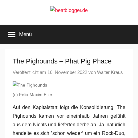
Zum
Inhalt
springen
beatblogger.de
…
and
Menü
the
beat
goes
on
The Pighounds – Phat Pig Phace
Veröffentlicht am
16. November 2022
von
Walter Kraus
(c) Felix Maxim Eller
Auf den Kapitalstart folgt die Konsolidierung: The
Pighounds kamen vor eineinhalb Jahren gefühlt
aus dem Nichts und lieferten derbe ab. Ja, natürlich
handelte es sich ’schon wieder‘ um ein Rock-Duo,