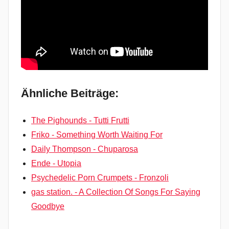
Ähnliche Beiträge:
The Pighounds - Tutti Frutti
Friko - Something Worth Waiting For
Daily Thompson - Chuparosa
Ende - Utopia
Psychedelic Porn Crumpets - Fronzoli
gas station. - A Collection Of Songs For Saying
Goodbye