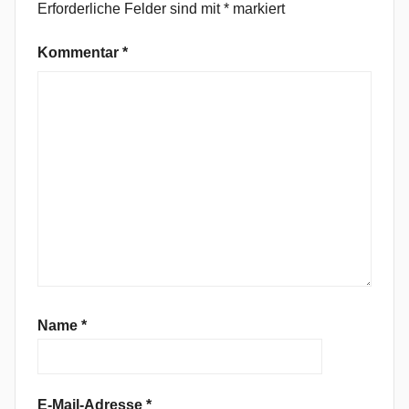
Erforderliche Felder sind mit
*
markiert
k
,
Kommentar
*
G
a
r
a
g
e
R
o
c
k
,
G
Name
*
r
e
e
E-Mail-Adresse
*