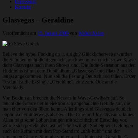
Impressum
Kontakt
Glasvegas – Geraldine
Veröffentlicht am
15. Januar 2009
von
Walter Kraus
Believe the hype! Fucking do it, alright? Glücklicherweise wurden
die Schotten nicht dicht gemacht, auch wenn man nicht so weiß, wie
dicht Glasvegas nach ihren Shows sind. Die Indie-Sensation aus den
Highlights ist mit dem Debütalbum „Glasvegas“ und Platz 2 in UK
längst angekommen. Nun soll die Festung Deutschland fallen. Erster
Testlauf ist die E-Single „Geraldine“, eine zarte Ode an die
Merchlady.
Von Beginn an brechen die Nessies in Wave-Gewässer auf. So
taucht die Gitarre tief in elektronisch angehauchte Gefilde auf, die
man eher von den 80ern kennt. Allerdings sind Glasvegas deutlich
euphorischer unterwegs als etwa The Cure und Joy Division. James
Allan trägt seine Lobpreisungen mit schottischem Einschlag vor,
würde sich perfekt als Gast bei The Twilight Sad eignen. Gelungen
auch der Refrain mit dem Pop-Standard „uhh-huhh“ und der
singenden Gitarre. Stimmig von vorne bis hinten ist „Geraldine“.