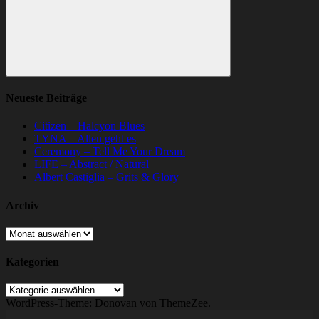
Suchen
Neueste Beiträge
Citizen – Halcyon Blues
TYNA – Allen geht es
Ceremony – Tell Me Your Dream
LIFE – Abstract / Natural
Albert Castiglia – Grits & Glory
Archiv
Archiv
Kategorien
Kategorien
WordPress-Theme: Donovan von ThemeZee.