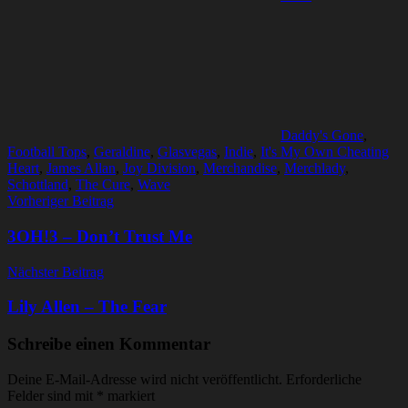
Daddy's Gone
,
Football Tops
,
Geraldine
,
Glasvegas
,
Indie
,
It's My Own Cheating
Heart
,
James Allan
,
Joy Division
,
Merchandise
,
Merchlady
,
Schottland
,
The Cure
,
Wave
Beitragsnavigation
Vorheriger Beitrag
3OH!3 – Don’t Trust Me
Nächster Beitrag
Lily Allen – The Fear
Schreibe einen Kommentar
Deine E-Mail-Adresse wird nicht veröffentlicht.
Erforderliche
Felder sind mit
*
markiert