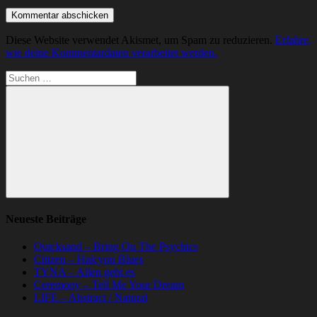
Diese Website verwendet Akismet, um Spam zu reduzieren.
Erfahre,
wie deine Kommentardaten verarbeitet werden.
Suchen
nach:
Suchen
Neueste Beiträge
Quicksand – Bring On The Psychics
Citizen – Halcyon Blues
TYNA – Allen geht es
Ceremony – Tell Me Your Dream
LIFE – Abstract / Natural