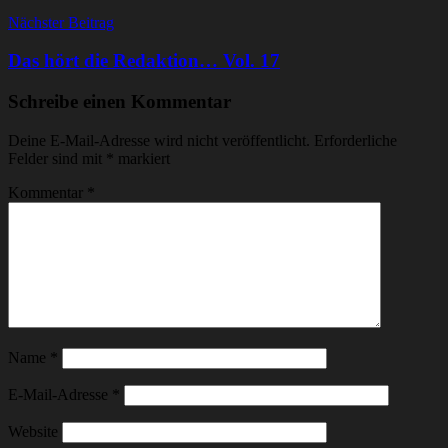
Nächster Beitrag
Das hört die Redaktion… Vol. 17
Schreibe einen Kommentar
Deine E-Mail-Adresse wird nicht veröffentlicht.
Erforderliche
Felder sind mit
*
markiert
Kommentar
*
Name
*
E-Mail-Adresse
*
Website