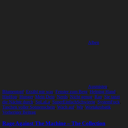
Alben
Ausmisten
,
Blumentopf
,
Erzähl mir was
,
Fenster zum Berg
,
Helping Hand
,
HipHop
,
Hunger
,
Mein Dein
,
Nerds
,
Nicht genug
,
Rap
,
Sie tanzt
die Nächte durch
,
SoLaLa
,
SuperEinfachSchwierig
,
SystemFuck
,
Taschen voller Sonnenschein
,
Wach auf
,
Wir
,
Wortakrobatik
Beitragsnavigation
Vorheriger Beitrag
Rage Against The Machine – The Collection