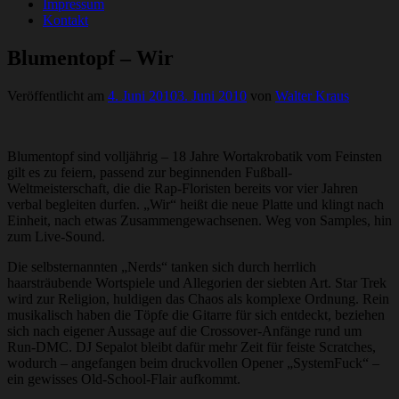
Impressum
Kontakt
Blumentopf – Wir
Veröffentlicht am
4. Juni 2010
3. Juni 2010
von
Walter Kraus
Blumentopf sind volljährig – 18 Jahre Wortakrobatik vom Feinsten
gilt es zu feiern, passend zur beginnenden Fußball-
Weltmeisterschaft, die die Rap-Floristen bereits vor vier Jahren
verbal begleiten durfen. „Wir“ heißt die neue Platte und klingt nach
Einheit, nach etwas Zusammengewachsenen. Weg von Samples, hin
zum Live-Sound.
Die selbsternannten „Nerds“ tanken sich durch herrlich
haarsträubende Wortspiele und Allegorien der siebten Art. Star Trek
wird zur Religion, huldigen das Chaos als komplexe Ordnung. Rein
musikalisch haben die Töpfe die Gitarre für sich entdeckt, beziehen
sich nach eigener Aussage auf die Crossover-Anfänge rund um
Run-DMC. DJ Sepalot bleibt dafür mehr Zeit für feiste Scratches,
wodurch – angefangen beim druckvollen Opener „SystemFuck“ –
ein gewisses Old-School-Flair aufkommt.