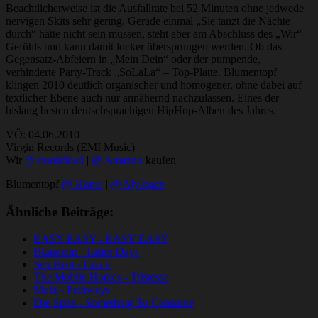
Beachtlicherweise ist die Ausfallrate bei 52 Minuten ohne jedwede
nervigen Skits sehr gering. Gerade einmal „Sie tanzt die Nächte
durch“ hätte nicht sein müssen, steht aber am Abschluss des „Wir“-
Gefühls und kann damit locker übersprungen werden. Ob das
Gegensatz-Abfeiern in „Mein Dein“ oder der pumpende,
verhinderte Party-Track „SoLaLa“ – Top-Platte. Blumentopf
klingen 2010 deutlich organischer und homogener, ohne dabei auf
textlicher Ebene auch nur annähernd nachzulassen. Eines der
bislang besten deutschsprachigen HipHop-Alben des Jahres.
VÖ: 04.06.2010
Virgin Records (EMI Music)
Wir
@ musicload
|
@ Amazon
kaufen
Blumentopf
@ Home
|
@ Myspace
Ähnliche Beiträge:
EASY EASY - EASY EASY
Blaudzun - Latter Days
Sex Beat - Crack
The Mobile Homes - Tristesse
Meltt - Pathways
Die Spitz - Something To Consume