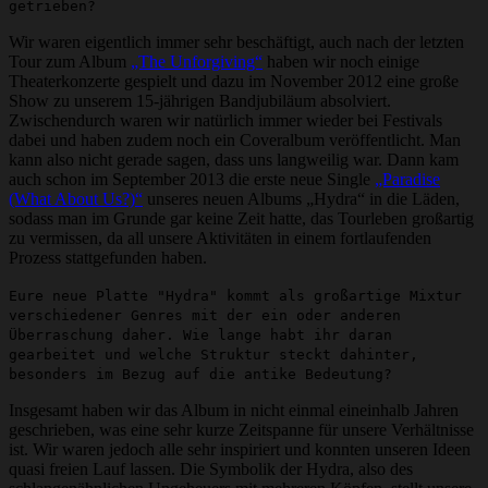
getrieben?
Wir waren eigentlich immer sehr beschäftigt, auch nach der letzten
Tour zum Album
„The Unforgiving“
haben wir noch einige
Theaterkonzerte gespielt und dazu im November 2012 eine große
Show zu unserem 15-jährigen Bandjubiläum absolviert.
Zwischendurch waren wir natürlich immer wieder bei Festivals
dabei und haben zudem noch ein Coveralbum veröffentlicht. Man
kann also nicht gerade sagen, dass uns langweilig war. Dann kam
auch schon im September 2013 die erste neue Single
„Paradise
(What About Us?)“
unseres neuen Albums „Hydra“ in die Läden,
sodass man im Grunde gar keine Zeit hatte, das Tourleben großartig
zu vermissen, da all unsere Aktivitäten in einem fortlaufenden
Prozess stattgefunden haben.
Eure neue Platte "Hydra" kommt als großartige Mixtur
verschiedener Genres mit der ein oder anderen
Überraschung daher. Wie lange habt ihr daran
gearbeitet und welche Struktur steckt dahinter,
besonders im Bezug auf die antike Bedeutung?
Insgesamt haben wir das Album in nicht einmal eineinhalb Jahren
geschrieben, was eine sehr kurze Zeitspanne für unsere Verhältnisse
ist. Wir waren jedoch alle sehr inspiriert und konnten unseren Ideen
quasi freien Lauf lassen. Die Symbolik der Hydra, also des