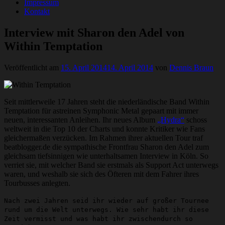
Impressum
Kontakt
Interview mit Sharon den Adel von
Within Temptation
Veröffentlicht am
15. April 2014
14. April 2014
von
Dennis Braun
Seit mittlerweile 17 Jahren steht die niederländische Band Within
Temptation für astreinen Symphonic Metal gepaart mit immer
neuen, interessanten Anleihen. Ihr neues Album
„Hydra“
schoss
weltweit in die Top 10 der Charts und konnte Kritiker wie Fans
gleichermaßen verzücken. Im Rahmen ihrer aktuellen Tour traf
beatblogger.de die sympathische Frontfrau Sharon den Adel zum
gleichsam tiefsinnigen wie unterhaltsamen Interview in Köln. So
verriet sie, mit welcher Band sie erstmals als Support Act unterwegs
waren, und weshalb sie sich des Öfteren mit dem Fahrer ihres
Tourbusses anlegten.
Nach zwei Jahren seid ihr wieder auf großer Tournee
rund um die Welt unterwegs. Wie sehr habt ihr diese
Zeit vermisst und was habt ihr zwischendurch so