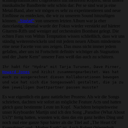
schlangenähnlichen Ungeheuers mit mehreren Köpfen, stellt unsere
musikalische Bandbreite sehr schön dar: Per se sind war ja eine
Metal-Band, aber wir mögen es sehr zu experimentieren und neue
Einflüsse zu entdecken, die wir zu unserem Sound hinzufügen
können.
„Sinéad“
von unserem letzten Album war ja eher
dancelastig, diesmal wurde der Fokus wieder verstärkt auf härtere
Gitarren-Riffs und weniger auf orchestralen Bombast gelegt. Die
echten Fans von Within Temptation wissen schließlich, dass wir uns
ständig weiterentwickeln und mit jedem neuen Album mindestens
eine neue Facette von uns zeigen. Das muss nicht immer jedem
gefallen, aber uns ist Fortschritt definitiv wichtiger als Stagnation
und der „harte Kern“ unserer Fans weiß das auch zu schätzen.
Ihr habt für "Hydra" mit Tarja Turunen, Dave Pirner,
Howard Jones
und Xzibit zusammengearbeitet. Was hat
euch zu ausgerechnet diesen Kollaborationen bewogen
und wie hat sich die Songauswahl gestaltet, die ja zu
dem jeweiligen Duettpartner passen musste?
Es war eigentlich ein ganz natürlicher Prozess: Als wir die Songs
schrieben, dachten wir sofort an mögliche Feature Acts und hatten
gleich ganz bestimmte Leute im Kopf. Nachdem beispielsweise
unser Keyboarder Martijn und ich den Song „Paradise (What About
Us?)“ fertig hatten, wussten wir, dass das ein ganz heißes Ding und
noch mal eine ganze Spur härter als die Titel auf „The Heart Of
Everything“ und „Mother Earth“ ist. Auch Robert (Westerholt,