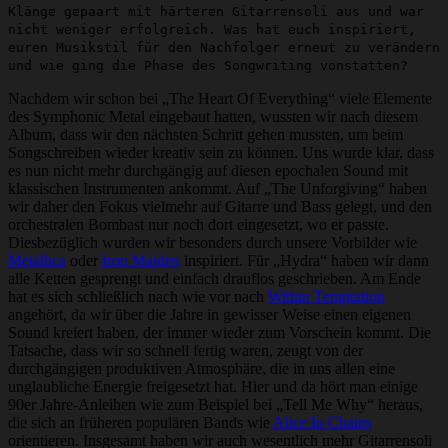
Klänge gepaart mit härteren Gitarrensoli aus und war
nicht weniger erfolgreich. Was hat euch inspiriert,
euren Musikstil für den Nachfolger erneut zu verändern
und wie ging die Phase des Songwriting vonstatten?
Nachdem wir schon bei „The Heart Of Everything“ viele Elemente
des Symphonic Metal eingebaut hatten, wussten wir nach diesem
Album, dass wir den nächsten Schritt gehen mussten, um beim
Songschreiben wieder kreativ sein zu können. Uns wurde klar, dass
es nun nicht mehr durchgängig auf diesen epochalen Sound mit
klassischen Instrumenten ankommt. Auf „The Unforgiving“ haben
wir daher den Fokus vielmehr auf Gitarre und Bass gelegt, und den
orchestralen Bombast nur noch dort eingesetzt, wo er passte.
Diesbezüglich wurden wir besonders durch unsere Vorbilder wie
Metallica
oder
Iron Maiden
inspiriert. Für „Hydra“ haben wir dann
alle Ketten gesprengt und einfach drauflos geschrieben. Am Ende
hat es sich schließlich nach wie vor nach
Within Temptation
angehört, da wir über die Jahre in gewisser Weise einen eigenen
Sound kreiert haben, der immer wieder zum Vorschein kommt. Die
Tatsache, dass wir so schnell fertig waren, zeugt von der
durchgängigen produktiven Atmosphäre, die in uns allen eine
unglaubliche Energie freigesetzt hat. Hier und da hört man einige
90er Jahre-Anleihen wie zum Beispiel bei „Tell Me Why“ heraus,
die sich an früheren populären Bands wie
Alice In Chains
orientieren. Insgesamt haben wir auch wesentlich mehr Gitarrensoli