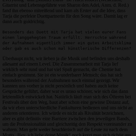
Gitarrist und Lebensgefährte von Sharon den Adel, Anm. d. Red.)
fand ihn ebenso mitreißend und kam als Erster auf die Idee, dass
Tarja die perfekte Duettpartnerin für den Song wäre. Damit lag er
dann auch goldrichtig.
Besonders das Duett mit Tarja hat vielen eurer Fans
einen langgehegten Traum erfüllt. Herrschte während
der Aufnahmen eigentlich immer ein gutes Arbeitsklima
oder gab es auch schon mal künstlerische Differenzen?
Überhaupt nicht, wir lieben ja die Musik und befinden uns deshalb
allesamt auf einem Level. Die Zusammenarbeit mit Tarja lief
wirklich sehr rund und hat viel Spaß gemacht, die Chemie hat
einfach gestimmt. Sie ist ein wunderbarer Mensch; das hat sich
besonders während der Aufnahmen noch einmal gezeigt. Wir
kannten uns vorher ja nicht persönlich und haben auch keine
Gespräche geführt, daher war es umso schöner, wie sich das dann
letztendlich entwickelt hat. Natürlich läuft man sich des Öfteren bei
Festivals über den Weg, baut aber schon eine gewisse Distanz auf,
da wir eben unterschiedliche Fankulturen bedienen und uns nicht an
anderen orientieren. Ich würde es nicht als Rivalität bezeichnen,
aber es gibt definitiv eine Barriere zwischen den jeweiligen Bands,
um die Professionalität und gleichzeitig den Respekt voreinander zu
wahren. Man geht weder heuchlerisch auf die Leute zu nach dem
Motto „Hey, ich liebe deine Musik“ noch kotzt man sich richtig aus