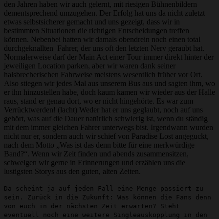
den Jahren haben wir auch gelernt, mit riesigen Bühnenbildern
dementsprechend umzugehen. Der Erfolg hat uns da nicht zuletzt
etwas selbstsicherer gemacht und uns gezeigt, dass wir in
bestimmten Situationen die richtigen Entscheidungen treffen
können. Nebenbei hatten wir damals obendrein noch einen total
durchgeknallten Fahrer, der uns oft den letzten Nerv geraubt hat.
Normalerweise darf der Main Act einer Tour immer direkt hinter der
jeweiligen Location parken, aber wir waren dank seiner
halsbrecherischen Fahrweise meistens wesentlich früher vor Ort.
Also stiegen wir jedes Mal aus unserem Bus aus und sagten ihm, wo
er ihn hinzustellen habe, doch kaum kamen wir wieder aus der Halle
raus, stand er genau dort, wo er nicht hingehörte. Es war zum
Verrücktwerden! (lacht) Weder hat er uns geglaubt, noch auf uns
gehört, was auf die Dauer natürlich schwierig ist, wenn du ständig
mit dem immer gleichen Fahrer unterwegs bist. Irgendwann wurden
nicht nur er, sondern auch wir schief von Paradise Lost angeguckt,
nach dem Motto „Was ist das denn bitte für eine merkwürdige
Band?“. Wenn wir Zeit finden und abends zusammensitzen,
schwelgen wir gerne in Erinnerungen und erzählen uns die
lustigsten Storys aus den guten, alten Zeiten.
Da scheint ja auf jeden Fall eine Menge passiert zu
sein. Zurück in die Zukunft: Was können die Fans denn
von euch in der nächsten Zeit erwarten? Steht
eventuell noch eine weitere Singleauskopplung in den