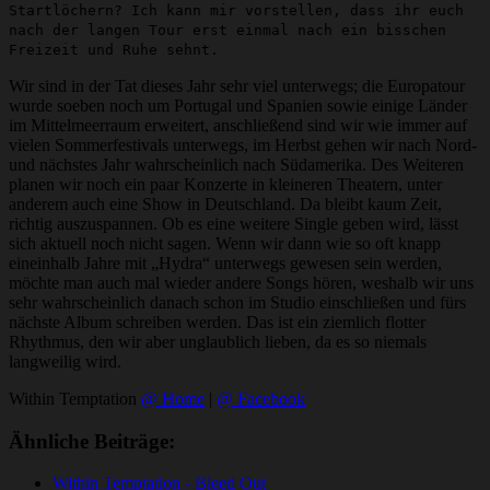
Startlöchern? Ich kann mir vorstellen, dass ihr euch
nach der langen Tour erst einmal nach ein bisschen
Freizeit und Ruhe sehnt.
Wir sind in der Tat dieses Jahr sehr viel unterwegs; die Europatour
wurde soeben noch um Portugal und Spanien sowie einige Länder
im Mittelmeerraum erweitert, anschließend sind wir wie immer auf
vielen Sommerfestivals unterwegs, im Herbst gehen wir nach Nord-
und nächstes Jahr wahrscheinlich nach Südamerika. Des Weiteren
planen wir noch ein paar Konzerte in kleineren Theatern, unter
anderem auch eine Show in Deutschland. Da bleibt kaum Zeit,
richtig auszuspannen. Ob es eine weitere Single geben wird, lässt
sich aktuell noch nicht sagen. Wenn wir dann wie so oft knapp
eineinhalb Jahre mit „Hydra“ unterwegs gewesen sein werden,
möchte man auch mal wieder andere Songs hören, weshalb wir uns
sehr wahrscheinlich danach schon im Studio einschließen und fürs
nächste Album schreiben werden. Das ist ein ziemlich flotter
Rhythmus, den wir aber unglaublich lieben, da es so niemals
langweilig wird.
Within Temptation
@ Home
|
@ Facebook
Ähnliche Beiträge:
Within Temptation - Bleed Out