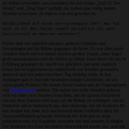
als früher verwendet, was besonders bei den Songs „End Of The
World“ und „Dog Days“ auffällt, die zudem eine völlig andere
Struktur aufweisen, als man es von uns gewohnt ist.
Rückblickend auf euren Karrierebeginn 1997: Was hat
euch in all den Jahren sowohl persönlich als auch
künstlerisch am meisten verändert?
Früher sind wir natürlich mit ganz anderen Gefühlen und
Erwartungen auf die Bühne gegangen als heute. Es war alles noch
ziemlich frisch und wir hatten unseren großen Traum, eines Tages
groß rauszukommen und die Hallen zu füllen. Dass dieser für uns in
Erfüllung gegangen ist, macht uns glücklich und stolz zugleich.
Unser Job ist logischerweise mittlerweile zur Routine geworden,
dennoch sind wir jeden einzelnen Tag dankbar dafür. In den
Anfängen gab es mal eine besonders lustige Geschichte, als wir
schon große Kulissen für unsere Shows hatten und im Vorprogramm
von
Paradise Lost
spielten. Die haben uns dafür förmlich gehasst,
weil wir über zwei Stunden brauchten, um die ganzen Einzelteile
erst aus dem Tourbus und dann auf die Bühne zu schleppen. (lacht)
Hinterher sah es fantastisch aus, aber derjenige, der die Kulissen für
uns designt hat, hatte sich anscheinend keine Gedanken über die
Transportfähigkeit gemacht. Während der Tour gab es dann
schließlich eine Art Hassliebe zwischen uns und unseren Kollegen.
Die Reaktion der Fans fiel jedoch überwiegend positiv aus, und mit