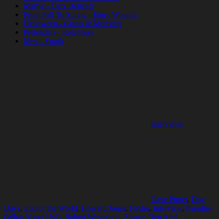
Martyr - Dark Believer
From Fall To Spring - Entry Wounds
Helloween - Giants & Monsters
Pretenders - Relentless
Mest - Youth
Interviews
Dave Pirner
,
Dog
Days
,
End of the World
,
Howard Jones
,
Hydra
,
Interview
,
Paradise
(What About Us?)
,
Robert Westerholt
,
Sharon Den Adel
,