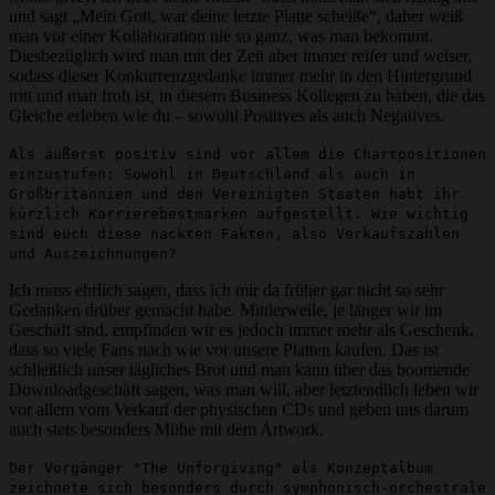
und sagt „Mein Gott, war deine letzte Platte scheiße“, daher weiß
man vor einer Kollaboration nie so ganz, was man bekommt.
Diesbezüglich wird man mit der Zeit aber immer reifer und weiser,
sodass dieser Konkurrenzgedanke immer mehr in den Hintergrund
tritt und man froh ist, in diesem Business Kollegen zu haben, die das
Gleiche erleben wie du – sowohl Positives als auch Negatives.
Als äußerst positiv sind vor allem die Chartpositionen
einzustufen: Sowohl in Deutschland als auch in
Großbritannien und den Vereinigten Staaten habt ihr
kürzlich Karrierebestmarken aufgestellt. Wie wichtig
sind euch diese nackten Fakten, also Verkaufszahlen
und Auszeichnungen?
Ich muss ehrlich sagen, dass ich mir da früher gar nicht so sehr
Gedanken drüber gemacht habe. Mittlerweile, je länger wir im
Geschäft sind, empfinden wir es jedoch immer mehr als Geschenk,
dass so viele Fans nach wie vor unsere Platten kaufen. Das ist
schließlich unser tägliches Brot und man kann über das boomende
Downloadgeschäft sagen, was man will, aber letztendlich leben wir
vor allem vom Verkauf der physischen CDs und geben uns darum
auch stets besonders Mühe mit dem Artwork.
Der Vorgänger "The Unforgiving" als Konzeptalbum
zeichnete sich besonders durch symphonisch-orchestrale