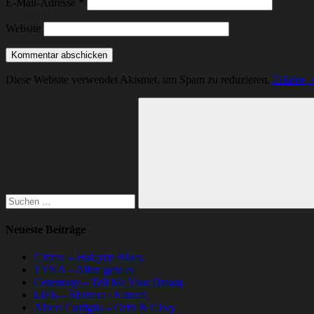
E-Mail-Adresse
*
Website
Diese Website verwendet Akismet, um Spam zu reduzieren.
Erfahre,
Suchen
nach:
Suchen
Neueste Beiträge
Citizen – Halcyon Blues
TYNA – Allen geht es
Ceremony – Tell Me Your Dream
LIFE – Abstract / Natural
Albert Castiglia – Grits & Glory