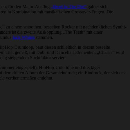
men, für den Major-Ausflug
„Head In The Dirt“
gab er sich
oren in Kombination mit musikalischen Crossover-Fragen. Die
chnell zu einem smoothen, beseelten Rocker mit nachdenklichen Synthi-
nders ist die zweite Auskopplung „The Teeth“ mit einer
 Fundus
Jack Whites
stammen.
HipHop-Drumloop, baut diesen schließlich in dezent beseelte
dem Titel gemäß, mit Dub- und Dancehall-Elementen, „Chasin'“ wird
tig steigendem Suchtfaktor serviert.
 Drummer eingespielt), HipHop-Untertöne und dreckiger
f dem dritten Album der Gesamteindruck; ein Eindruck, der sich erst
ele verdientermaßen entlohnt.