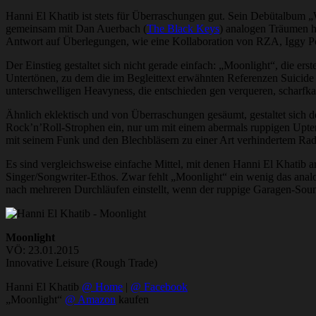
Hanni El Khatib ist stets für Überraschungen gut. Sein Debütalbu
gemeinsam mit Dan Auerbach (
The Black Keys
) analogen Träumen h
Antwort auf Überlegungen, wie eine Kollaboration von RZA, Iggy P
Der Einstieg gestaltet sich nicht gerade einfach: „Moonlight“, die er
Untertönen, zu dem die im Begleittext erwähnten Referenzen Suicide
unterschwelligen Heavyness, die entschieden gen verqueren, scharfk
Ähnlich eklektisch und von Überraschungen gesäumt, gestaltet sich de
Rock’n’Roll-Strophen ein, nur um mit einem abermals ruppigen Upte
mit seinem Funk und den Blechbläsern zu einer Art verhindertem Radi
Es sind vergleichsweise einfache Mittel, mit denen Hanni El Khatib 
Singer/Songwriter-Ethos. Zwar fehlt „Moonlight“ ein wenig das analo
nach mehreren Durchläufen einstellt, wenn der ruppige Garagen-Sound
Moonlight
VÖ: 23.01.2015
Innovative Leisure (Rough Trade)
Hanni El Khatib
@ Home
|
@ Facebook
„Moonlight“
@ Amazon
kaufen