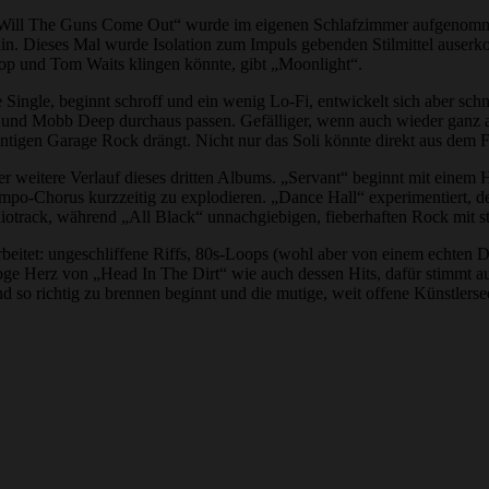
m „Will The Guns Come Out“ wurde im eigenen Schlafzimmer aufgenom
in. Dieses Mal wurde Isolation zum Impuls gebenden Stilmittel auserk
op und Tom Waits klingen könnte, gibt „Moonlight“.
ste Single, beginnt schroff und ein wenig Lo-Fi, entwickelt sich aber s
 und Mobb Deep durchaus passen. Gefälliger, wenn auch wieder ganz a
antigen Garage Rock drängt. Nicht nur das Soli könnte direkt aus dem
r weitere Verlauf dieses dritten Albums. „Servant“ beginnt mit einem 
mpo-Chorus kurzzeitig zu explodieren. „Dance Hall“ experimentiert, 
otrack, während „All Black“ unnachgiebigen, fieberhaften Rock mit ste
arbeitet: ungeschliffene Riffs, 80s-Loops (wohl aber von einem echten
ge Herz von „Head In The Dirt“ wie auch dessen Hits, dafür stimmt au
 so richtig zu brennen beginnt und die mutige, weit offene Künstlerse