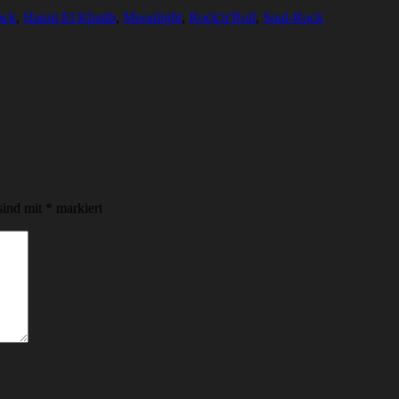
ock
,
Hanni El Khatib
,
Moonlight
,
Rock'n'Roll
,
Soul-Rock
sind mit
*
markiert