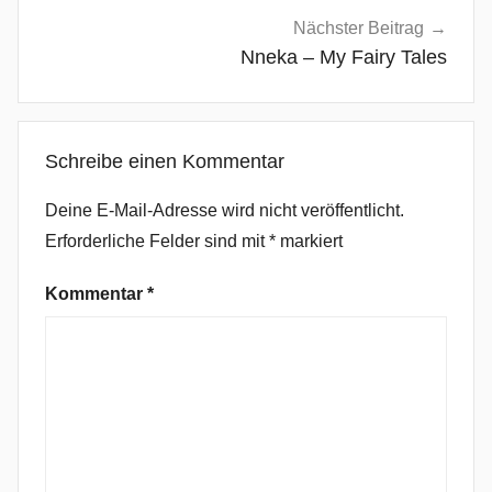
k
Nächster Beitrag
,
Nneka – My Fairy Tales
D
u
t
Schreibe einen Kommentar
c
h
Deine E-Mail-Adresse wird nicht veröffentlicht.
U
Erforderliche Felder sind mit
*
markiert
n
c
Kommentar
*
l
e
s
,
I
n
N