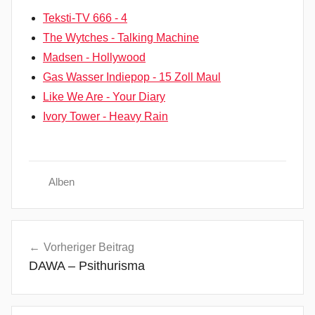
Teksti-TV 666 - 4
The Wytches - Talking Machine
Madsen - Hollywood
Gas Wasser Indiepop - 15 Zoll Maul
Like We Are - Your Diary
Ivory Tower - Heavy Rain
Alben
A
Beitragsnavigation
r
Vorheriger Beitrag
t
DAWA – Psithurisma
R
o
c