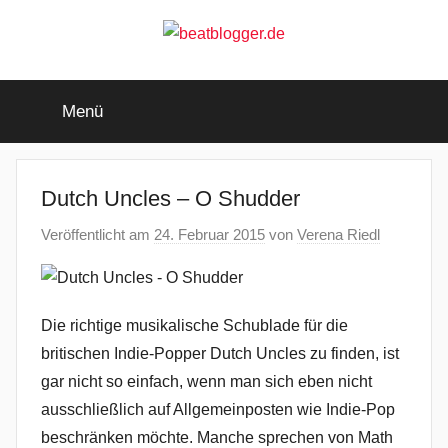
Zum
Inhalt
springen
beatblogger.de
…
and
Menü
the
beat
goes
on
Dutch Uncles – O Shudder
Veröffentlicht am
24. Februar 2015
von
Verena Riedl
Die richtige musikalische Schublade für die
britischen Indie-Popper Dutch Uncles zu finden, ist
gar nicht so einfach, wenn man sich eben nicht
ausschließlich auf Allgemeinposten wie Indie-Pop
beschränken möchte. Manche sprechen von Math