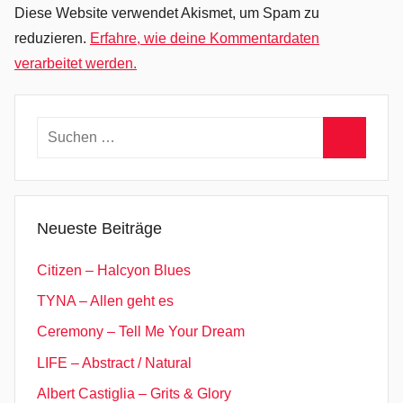
R
Diese Website verwendet Akismet, um Spam zu
o
reduzieren.
Erfahre, wie deine Kommentardaten
c
verarbeitet werden.
k
,
N
Suchen
e
nach:
w
Suchen
W
a
Neueste Beiträge
v
e
Citizen – Halcyon Blues
,
TYNA – Allen geht es
O
Ceremony – Tell Me Your Dream
S
h
LIFE – Abstract / Natural
u
Albert Castiglia – Grits & Glory