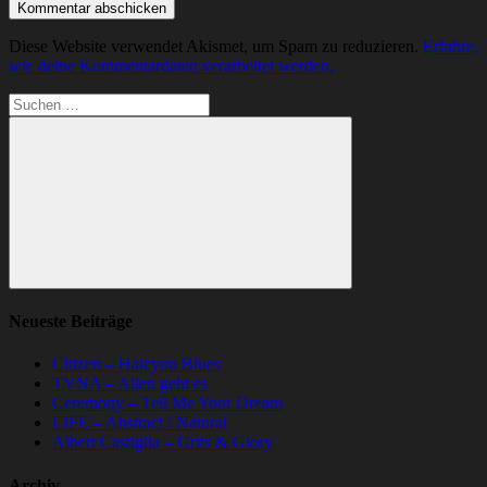
Diese Website verwendet Akismet, um Spam zu reduzieren.
Erfahre,
wie deine Kommentardaten verarbeitet werden.
Suchen
nach:
Suchen
Neueste Beiträge
Citizen – Halcyon Blues
TYNA – Allen geht es
Ceremony – Tell Me Your Dream
LIFE – Abstract / Natural
Albert Castiglia – Grits & Glory
Archiv