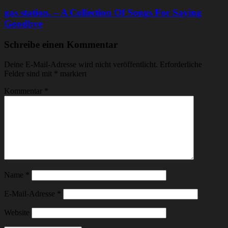
gas station. – A Collection Of Songs For Saying
Goodbye
Schreibe einen Kommentar
Deine E-Mail-Adresse wird nicht veröffentlicht.
Erforderliche
Felder sind mit
*
markiert
Kommentar
*
Name
*
E-Mail-Adresse
*
Website