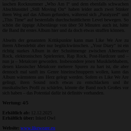
laschen Rocknummer „Who Am I“ und dem ebenfalls schwachen
Abschlusstitel „Still Moving On“ haben leider auch zwei Stinker
ihren Weg auf das Album gefunden, während sich „Paralyzed“ und
„This Time“ auf bestenfalls durchschnittlichem Level bewegen. So
schön die üppige Albenlänge von über 50 Minuten auch ist, hätte
die Band ihr erstes Album hier und da doch etwas straffen können.
Abseits der genannten Kritikpunkte kann man Like We Are zu
ihrem Albendebüt aber nur beglückwünschen. „Your Diary“ ist ein
richtig starkes Album in der Schnittmenge zwischen Alternative
Rock, elektronischen Spielereien, Rap Rock, Post-Hardcore und –
nun ja – Metalcore geworden. Insbesondere jenen Musikliebhabern,
denen klassischer Metalcore mehrere Spuren zu hart ist, die aber
dennoch mal sanft ins Genre hineinschnuppern wollen, kann das
Album wärmstens ans Herz gelegt werden. Sofern es Like We Are
gelingt, ihren Sound noch etwas zu entschlacken und ihr
musikalisches Profil zu schärfen, könnte die Band noch Großes vor
sich haben – das Potential dafür ist definitiv vorhanden.
Wertung: 4/5
Erhältlich ab:
12.12.2025
Erhältlich über:
Inked Owl
Website:
www.likeweare.eu