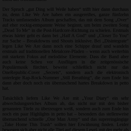
Der Spruch „gut Ding will Weile haben“ trifft hier dann durchaus
zu, denn Like We Are haben ein ausgereiftes, ganze fünfzehn
Tracks umfassendes Album geschaffen, das mit dem Song „Over“
auf eher rockig-entspannte Weise beginnt, um beim zweiten Song
„Dead To Me“ in die Post-Hardcore-Richtung zu schielen. Erstmals
etwas härter geht es dann bei „Half A God“ und „Closer To You“
zur Sache – Breakdowns und Shouts inklusive. Bei „Disintegrate“
legen Like We Are dann noch eine Schippe drauf und wandeln
erstmals auf traditionellen Metalcore-Pfaden – wenn auch weiterhin
mit starkem Fokus auf melodiöse Elemente. Dass die Band aber
auch keine Scheu vor Ausflügen in die zeitgenössische
Populärmusik fürchtet, beweist schließlich nicht nur das
OneRepublic-Cover „Secrets“, sondern auch die elektronisch
unterlegte Rap-Rock-Nummer „Still Breathing“, die zum Ende hin
dann aber doch noch ein überraschend hartes Breakdown in petto
hat.
Tatsächlich liefern Like We Are mit „Your Diary“ ein sehr
abwechslungsreiches Album ab, das nicht nur mit den bisher
genannten Titeln zu überzeugen weiß, sondern auch zum Ende hin
noch ein paar Highlights in petto hat – besonders das stellenweise
überraschend schnelle „One Man Army“ und das supereingängige
„Take Home This Trash“ sollten hier Erwähnung finden. Leider
bewegen sich aber nicht alle Titel auf diesem Level, mit der mehr als