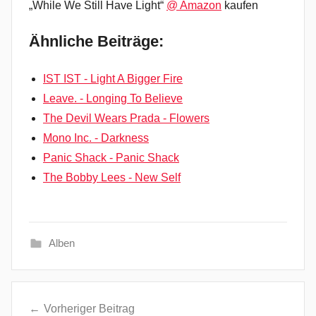
„While We Still Have Light“
@ Amazon
kaufen
Ähnliche Beiträge:
IST IST - Light A Bigger Fire
Leave. - Longing To Believe
The Devil Wears Prada - Flowers
Mono Inc. - Darkness
Panic Shack - Panic Shack
The Bobby Lees - New Self
Alben
E
Beitragsnavigation
l
Vorheriger Beitrag