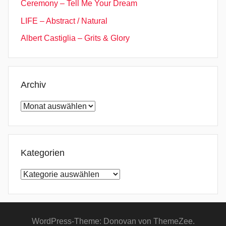
Ceremony – Tell Me Your Dream
W
h
LIFE – Abstract / Natural
i
Albert Castiglia – Grits & Glory
l
e
W
e
Archiv
S
Archiv
t
i
l
l
Kategorien
H
Kategorien
a
v
e
L
WordPress-Theme: Donovan von ThemeZee.