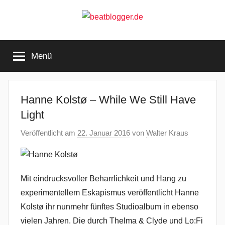
Zum
Inhalt
springen
beatblogger.de
…
and
Menü
the
beat
goes
on
Hanne Kolstø – While We Still Have
Light
Veröffentlicht am
22. Januar 2016
von
Walter Kraus
Mit eindrucksvoller Beharrlichkeit und Hang zu
experimentellem Eskapismus veröffentlicht Hanne
Kolstø ihr nunmehr fünftes Studioalbum in ebenso
vielen Jahren. Die durch Thelma & Clyde und Lo:Fi