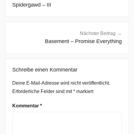
e
Spidergawd – III
c
t
r
o
Nächster Beitrag
-
Basement – Promise Everything
P
o
p
Schreibe einen Kommentar
,
H
Deine E-Mail-Adresse wird nicht veröffentlicht.
a
Erforderliche Felder sind mit
*
markiert
n
n
Kommentar
*
e
K
o
l