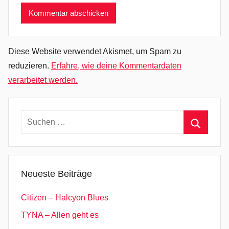
L
e
a
v
Diese Website verwendet Akismet, um Spam zu
e
reduzieren.
Erfahre, wie deine Kommentardaten
M
verarbeitet werden.
e
,
I
Suchen
n
nach:
d
Suchen
i
e
Neueste Beiträge
P
o
Citizen – Halcyon Blues
p
TYNA – Allen geht es
,