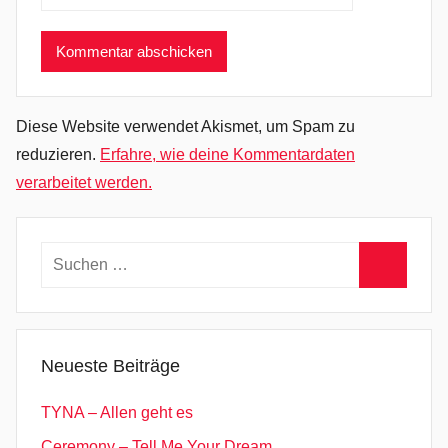
,
P
o
s
t
Diese Website verwendet Akismet, um Spam zu
P
reduzieren.
Erfahre, wie deine Kommentardaten
u
verarbeitet werden.
n
k
Suchen
nach:
Suchen
Neueste Beiträge
TYNA – Allen geht es
Ceremony – Tell Me Your Dream