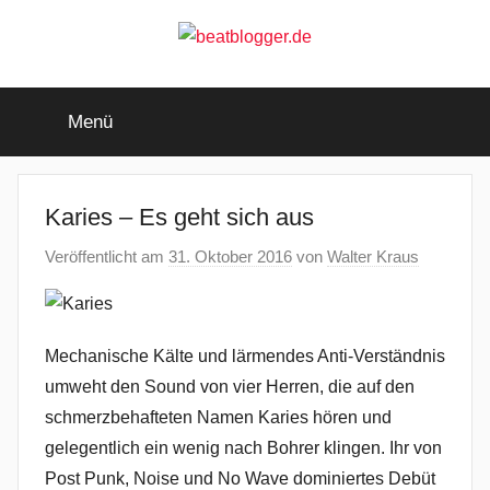
Zum
Inhalt
springen
beatblogger.de
…
and
Menü
the
beat
goes
on
Karies – Es geht sich aus
Veröffentlicht am
31. Oktober 2016
von
Walter Kraus
Mechanische Kälte und lärmendes Anti-Verständnis
umweht den Sound von vier Herren, die auf den
schmerzbehafteten Namen Karies hören und
gelegentlich ein wenig nach Bohrer klingen. Ihr von
Post Punk, Noise und No Wave dominiertes Debüt