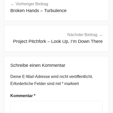
o
Vorheriger Beitrag
l
Broken Hands – Turbulence
d
W
a
v
Nächster Beitrag
e
Project Pitchfork – Look Up, I’m Down There
,
E
s
Schreibe einen Kommentar
g
e
Deine E-Mail-Adresse wird nicht veröffentlicht.
h
Erforderliche Felder sind mit
*
markiert
t
s
Kommentar
*
i
c
h