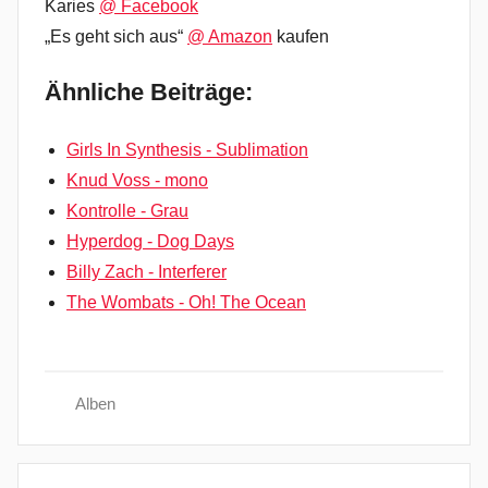
Karies
@ Facebook
„Es geht sich aus“
@ Amazon
kaufen
Ähnliche Beiträge:
Girls In Synthesis - Sublimation
Knud Voss - mono
Kontrolle - Grau
Hyperdog - Dog Days
Billy Zach - Interferer
The Wombats - Oh! The Ocean
Alben
C
Beitragsnavigation