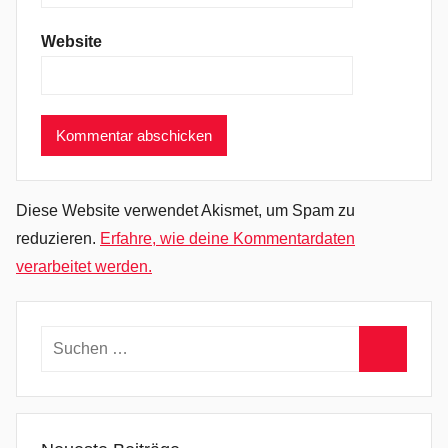
,
Website
S
a
m
u
e
l
H
Diese Website verwendet Akismet, um Spam zu
o
reduzieren.
Erfahre, wie deine Kommentardaten
p
verarbeitet werden.
e
,
S
Suchen
o
nach:
u
Suchen
l
-