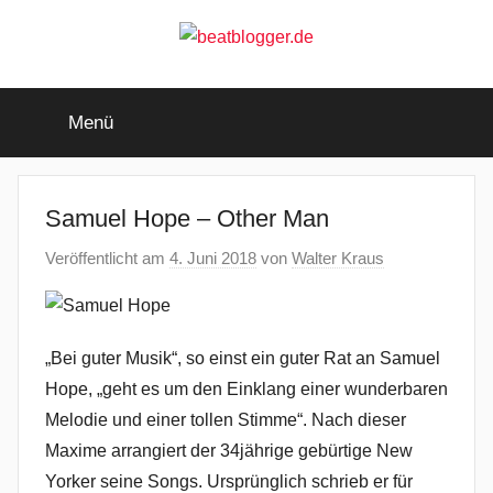
Zum
Inhalt
springen
beatblogger.de
…
and
Menü
the
beat
goes
on
Samuel Hope – Other Man
Veröffentlicht am
4. Juni 2018
von
Walter Kraus
„Bei guter Musik“, so einst ein guter Rat an Samuel
Hope, „geht es um den Einklang einer wunderbaren
Melodie und einer tollen Stimme“. Nach dieser
Maxime arrangiert der 34jährige gebürtige New
Yorker seine Songs. Ursprünglich schrieb er für