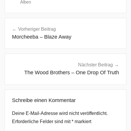
Alben
C
Beitragsnavigation
a
Vorheriger Beitrag
r
Morcheeba – Blaze Away
r
i
e
d
Nächster Beitrag
A
The Wood Brothers – One Drop Of Truth
w
a
y
Schreibe einen Kommentar
,
L
Deine E-Mail-Adresse wird nicht veröffentlicht.
e
Erforderliche Felder sind mit
*
markiert
a