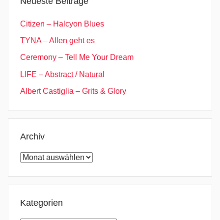
Neueste Beiträge
P
o
Citizen – Halcyon Blues
p
TYNA – Allen geht es
Ceremony – Tell Me Your Dream
LIFE – Abstract / Natural
Albert Castiglia – Grits & Glory
Archiv
Archiv
Kategorien