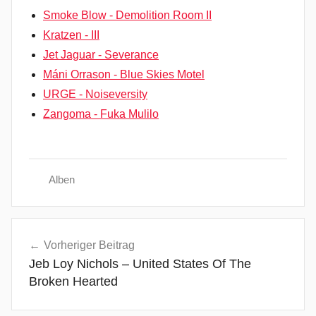
Smoke Blow - Demolition Room II
Kratzen - III
Jet Jaguar - Severance
Máni Orrason - Blue Skies Motel
URGE - Noiseversity
Zangoma - Fuka Mulilo
Alben
A
Beitragsnavigation
b
Vorheriger Beitrag
g
Jeb Loy Nichols – United States Of The
e
Broken Hearted
l
e