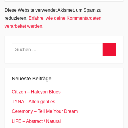
,
A
Diese Website verwendet Akismet, um Spam zu
u
reduzieren.
Erfahre, wie deine Kommentardaten
s
verarbeitet werden.
z
e
i
Suchen
t
nach:
Suchen
,
C
h
Neueste Beiträge
ä
i
Citizen – Halcyon Blues
r
TYNA – Allen geht es
w
Ceremony – Tell Me Your Dream
a
l
LIFE – Abstract / Natural
k