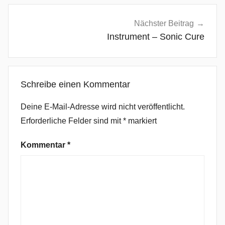
b
t
Nächster Beitrag
,
Instrument – Sonic Cure
A
l
l
Schreibe einen Kommentar
e
s
Deine E-Mail-Adresse wird nicht veröffentlicht.
a
Erforderliche Felder sind mit
*
markiert
l
s
Kommentar
*
o
n
i
c
h
t