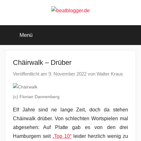
Zum
Inhalt
springen
beatblogger.de
…
and
Menü
the
beat
goes
on
Chäirwalk – Drüber
Veröffentlicht am
9. November 2022
von
Walter Kraus
(c) Florian Dannenberg
Elf Jahre sind ne lange Zeit, doch da stehen
Chäirwalk drüber. Von schlechten Wortspielen mal
abgesehen: Auf Platte gab es von den drei
Hamburgern seit
„Top 10“
leider herzlich wenig zu