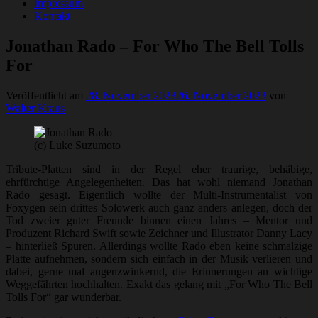
Impressum
Kontakt
Jonathan Rado – For Who The Bell Tolls
For
Veröffentlicht am
28. November 2023
26. November 2023
von
Walter Kraus
(c) Luke Suzumoto
Tribute-Platten sind in der Regel eher traurige, behäbige,
ehrfürchtige Angelegenheiten. Das hat wohl niemand Jonathan
Rado gesagt. Eigentlich wollte der Multi-Instrumentalist von
Foxygen sein drittes Solowerk auch ganz anders anlegen, doch der
Tod zweier guter Freunde binnen einen Jahres – Mentor und
Produzent Richard Swift sowie Zeichner und Illustrator Danny Lacy
– hinterließ Spuren. Allerdings wollte Rado eben keine schmalzige
Platte aufnehmen, sondern sich einfach in der Musik verlieren und
dabei, gerne mal augenzwinkernd, die Erinnerungen an wichtige
Weggefährten hochhalten. Exakt das gelang mit „For Who The Bell
Tolls For“ gar wunderbar.