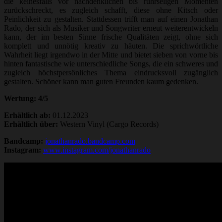
die keinesfalls vor nachdenklichen bis rührseligen Momenten
zurückschreckt, es zugleich schafft, diese ohne Kitsch oder
Peinlichkeit zu gestalten. Stattdessen trifft man auf einen Jonathan
Rado, der sich als Musiker und Songwriter erneut weiterentwickeln
kann, der im besten Sinne frische Qualitäten zeigt, ohne sich
komplett und unnötig kreativ zu häuten. Die sprichwörtliche
Wahrheit liegt irgendwo in der Mitte und bietet sieben von vorne bis
hinten fantastische wie unterschiedliche Songs, die ein schweres und
zugleich höchstpersönliches Thema eindrucksvoll zugänglich
gestalten. Schöner kann man guten Freunden kaum gedenken.
Wertung: 4/5
Erhältlich ab:
01.12.2023
Erhältlich über:
Western Vinyl (Cargo Records)
Bandcamp:
jonathanrado.bandcamp.com
Instagram:
www.instagram.com/jonathanrado