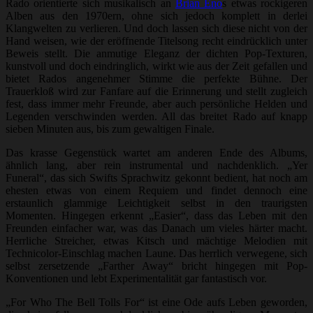
Rado orientierte sich musikalisch an
Brian Eno
s etwas rockigeren
Alben aus den 1970ern, ohne sich jedoch komplett in derlei
Klangwelten zu verlieren. Und doch lassen sich diese nicht von der
Hand weisen, wie der eröffnende Titelsong recht eindrücklich unter
Beweis stellt. Die anmutige Eleganz der dichten Pop-Texturen,
kunstvoll und doch eindringlich, wirkt wie aus der Zeit gefallen und
bietet Rados angenehmer Stimme die perfekte Bühne. Der
Trauerkloß wird zur Fanfare auf die Erinnerung und stellt zugleich
fest, dass immer mehr Freunde, aber auch persönliche Helden und
Legenden verschwinden werden. All das breitet Rado auf knapp
sieben Minuten aus, bis zum gewaltigen Finale.
Das krasse Gegenstück wartet am anderen Ende des Albums,
ähnlich lang, aber rein instrumental und nachdenklich. „Yer
Funeral“, das sich Swifts Sprachwitz gekonnt bedient, hat noch am
ehesten etwas von einem Requiem und findet dennoch eine
erstaunlich glammige Leichtigkeit selbst in den traurigsten
Momenten. Hingegen erkennt „Easier“, dass das Leben mit den
Freunden einfacher war, was das Danach um vieles härter macht.
Herrliche Streicher, etwas Kitsch und mächtige Melodien mit
Technicolor-Einschlag machen Laune. Das herrlich verwegene, sich
selbst zersetzende „Farther Away“ bricht hingegen mit Pop-
Konventionen und lebt Experimentalität gar fantastisch vor.
„For Who The Bell Tolls For“ ist eine Ode aufs Leben geworden,