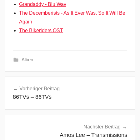
Grandaddy - Blu Wav
The Decemberists - As It Ever Was, So It Will Be
Again
The Bikeriders OST
Alben
A
Beitragsnavigation
m
Vorheriger Beitrag
e
86TVs – 86TVs
r
i
c
a
Nächster Beitrag
n
Amos Lee – Transmissions