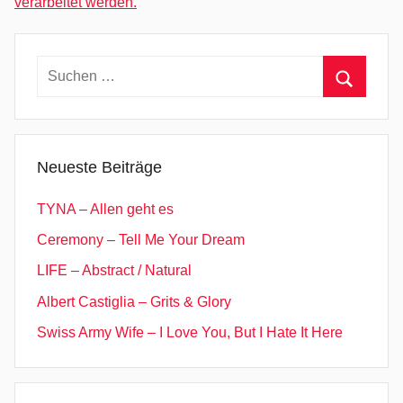
verarbeitet werden.
o
w
n
Suchen
i
nach:
n
Suchen
g
,
Neueste Beiträge
M
a
TYNA – Allen geht es
d
Ceremony – Tell Me Your Dream
e
LIFE – Abstract / Natural
B
y
Albert Castiglia – Grits & Glory
T
Swiss Army Wife – I Love You, But I Hate It Here
h
e
s