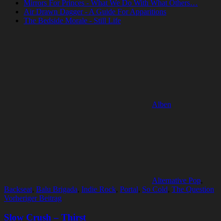
Mirrors For Princes - What We Do With What Others…
Air Drawn Dagger - A Guide For Apparitions
The Bedside Morale - Still Life
Alben
Alternative Pop
,
Backseat
,
Balu Brigada
,
Indie Rock
,
Portal
,
So Cold
,
The Question
Beitragsnavigation
Vorheriger Beitrag
Slow Crush – Thirst