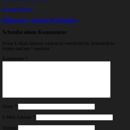
Nächster Beitrag
Helloween – Giants & Monsters
Schreibe einen Kommentar
Deine E-Mail-Adresse wird nicht veröffentlicht.
Erforderliche
Felder sind mit
*
markiert
Kommentar
*
Name
*
E-Mail-Adresse
*
Website