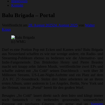
Impressum
Kontakt
Balu Brigada – Portal
Veröffentlicht am
28. August 2025
24. August 2025
von
Walter
Kraus
(c) WMG
Darf es eine Portion Pop mit Ecken und Kanten sein? Balu Brigada
aus Neuseeland schaffen es wie nur wenige andere, ein Radio- und
Streaming-Publikum ebenso zu bedienen wie die Alternative- und
Indie-Fangemeinde. Das Brüderduo Henry und Pierre Beasley
macht seit knapp zehn Jahren Musik, veröffentlichte zwei EPs und
schaffte zuletzt mit „So Cold“ seinen Durchbruch – weit über 30
Millionen Streams, US-Late-Night-Auftritte und ein Platz auf dem
‚EA FC 25‘-Soundtrack. Stolze drei Jahre arbeiteten sie an ihrem
ersten Album, unter anderem in Los Angeles, Berlin, New York und
der Heimat, nun ist „Portal“ bereit für den großen Wurf.
Besagtes „So Cold“ lauert direkt nach dem Intro und klingt immer
noch fantastisch – ein treibender, groovender, sommerlicher
Popsong mit tanzbaren Gitarren, der gerne mal an
Vampire