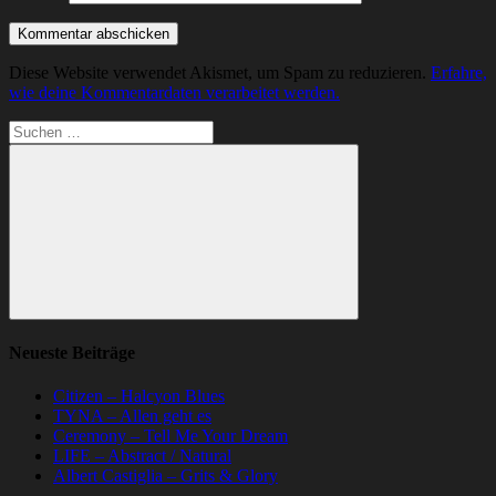
Diese Website verwendet Akismet, um Spam zu reduzieren.
Erfahre,
wie deine Kommentardaten verarbeitet werden.
Suchen
nach:
Suchen
Neueste Beiträge
Citizen – Halcyon Blues
TYNA – Allen geht es
Ceremony – Tell Me Your Dream
LIFE – Abstract / Natural
Albert Castiglia – Grits & Glory