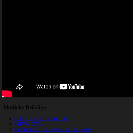
Ähnliche Beiträge:
Cold Years - A Different Life
86TVs - 86TVs
Goldkimono - This One's On The House