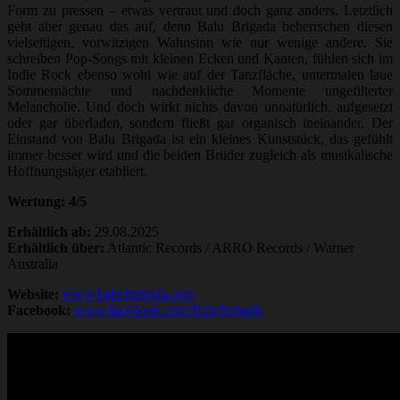
Form zu pressen – etwas vertraut und doch ganz anders. Letztlich
geht aber genau das auf, denn Balu Brigada beherrschen diesen
vielseitigen, vorwitzigen Wahnsinn wie nur wenige andere. Sie
schreiben Pop-Songs mit kleinen Ecken und Kanten, fühlen sich im
Indie Rock ebenso wohl wie auf der Tanzfläche, untermalen laue
Sommernächte und nachdenkliche Momente ungefilterter
Melancholie. Und doch wirkt nichts davon unnatürlich, aufgesetzt
oder gar überladen, sondern fließt gar organisch ineinander. Der
Einstand von Balu Brigada ist ein kleines Kunststück, das gefühlt
immer besser wird und die beiden Brüder zugleich als musikalische
Hoffnungstäger etabliert.
Wertung: 4/5
Erhältlich ab:
29.08.2025
Erhältlich über:
Atlantic Records / ARRO Records / Warner
Australia
Website:
www.balu-brigada.com
Facebook:
www.facebook.com/BaluBrigada