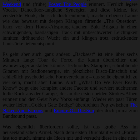
Weekend
und (frühe)
Foster The People
erinnert. Herrlich legere
Vocals, Dancefloor-taugliche Synergien und diese kleine, fast
versteckte Hook, die sich doch einbrennt, machen ebenso Laune
wie das bewusst mit deepen Klängen flirtende „The Question“.
Kurz vor dem House-Absprung tauchen Balu Brigada in einen
schwingenden, basslastigen Track mit unbeschwerter Leichtigkeit
inmitten dröhnender Wucht ein und klingen trotz erdrückender
Lautstärke tiefenentspannt.
Es geht aber auch ganz anders: „Backseat“ ist eine über sechs
Minuten lange Tour de Force, die kaum überdrehter und
wahnwitziger ausfallen könnte. Technoides Stampfen, schrubbende
Gitarren mit Stadionenergie, ein plötzlicher Disco-Einschub und
schließlich psychedelische Formveredelung – das sollte eigentlich zu
viel sein, macht aber Laune. Auch „What Do We Ever Really
Know“ zeigt eine komplett andere Facette und serviert nüchternen
Indie Rock aus der Garage, der an die ersten beiden Strokes-Alben
erinnert und den Geist New Yorks einfängt. Wieder ein paar Türen
weiter liefert „Golden Gate Bridge“ überdrehten Pop zwischen
The
Naked And Famous
und
Empire Of The Sun
, der doch prima zum
Bandsound passt.
Was eigentlich überfordern sollte, ist das große Ass im
neuseeländischen Ärmel. Nach dem ersten Durchlauf wirkt „Portal“
fast too much, nimmt zig Ideen mit und versucht diese in eine neue