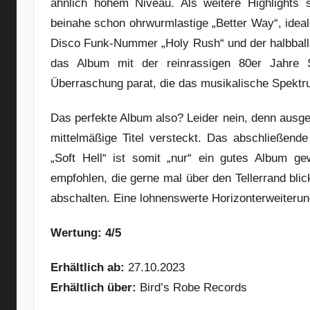
ähnlich hohem Niveau. Als weitere Highlights s
beinahe schon ohrwurmlastige „Better Way“, ideal
Disco Funk-Nummer „Holy Rush“ und der halbballad
das Album mit der reinrassigen 80er Jahre 
Überraschung parat, die das musikalische Spektr
Das perfekte Album also? Leider nein, denn ausger
mittelmäßige Titel versteckt. Das abschließende
„Soft Hell“ ist somit „nur“ ein gutes Album g
empfohlen, die gerne mal über den Tellerrand blic
abschalten. Eine lohnenswerte Horizonterweiterung 
Wertung: 4/5
Erhältlich ab:
27.10.2023
Erhältlich über:
Bird’s Robe Records