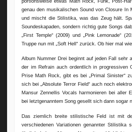
portionsweise etwas Math Rock, Funk, Post-Hard
genau den musikalischen Sound von Closure In M
und mischt die Stilistika, was das Zeug hält.
Soundeskapaden, sondern richtig gute Songs dab
„First Temple“ (2009) und „Pink Lemonade“ (20
Truppe nun mit „Soft Hell“ zurück. Ob hier mal wie
Album Nummer Drei beginnt auf jeden Fall sehr 
der im Refrain auch ordentlich in progressiven 
Prise Math Rock, gibt es bei „Primal Sinister“ 
sich bei „Absolute Terror Field“ auch noch elekt
Mansur Zennellis Vocals harmonieren bei aller E
bei letztgenanntem Song gesellt sich dann sogar 
Das ziemlich breite stilistische Feld ist mit
verschiedenen Variationen genannter Stilistika se