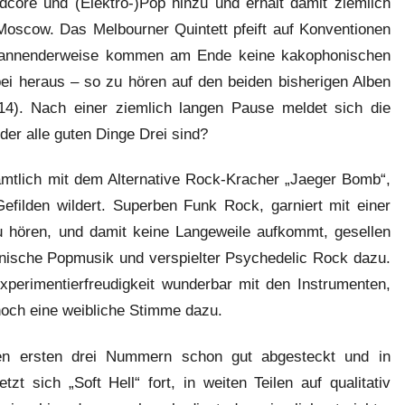
core und (Elektro-)Pop hinzu und erhält damit ziemlich
oscow. Das Melbourner Quintett pfeift auf Konventionen
 Spannenderweise kommen am Ende keine kakophonischen
ei heraus – so zu hören auf den beiden bisherigen Alben
14). Nach einer ziemlich langen Pause meldet sich die
der alle guten Dinge Drei sind?
amtlich mit dem Alternative Rock-Kracher „Jaeger Bomb“,
Gefilden wildert. Superben Funk Rock, garniert mit einer
zu hören, und damit keine Langeweile aufkommt, gesellen
ronische Popmusik und verspielter Psychedelic Rock dazu.
xperimentierfreudigkeit wunderbar mit den Instrumenten,
noch eine weibliche Stimme dazu.
 den ersten drei Nummern schon gut abgesteckt und in
tzt sich „Soft Hell“ fort, in weiten Teilen auf qualitativ