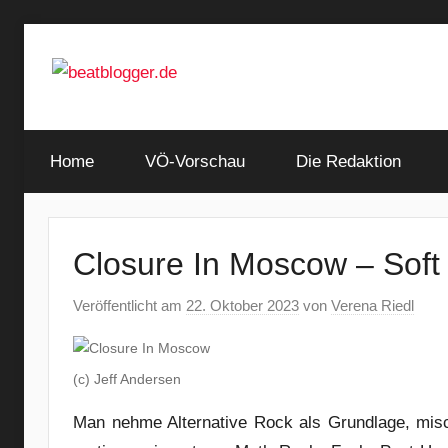
Zum
Inhalt
springen
…
beatblogger.de
and
Home
the
VÖ-Vorschau
Die Redaktion
beat
goes
on
Closure In Moscow – Soft 
Veröffentlicht am
22. Oktober 2023
von
Verena Riedl
(c) Jeff Andersen
Man nehme Alternative Rock als Grundlage, misc