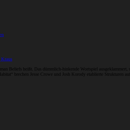
en
r Kraus
man Beliefs heißt. Das dümmlich-hinkende Wortspiel ausgeklammert, si
Habitat“ brechen Jesse Crowe und Josh Korody etablierte Strukturen a