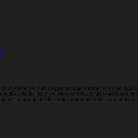
en
h? Die Band SAFI um die gleichnamige Frontfrau, eine ehemalige Kuns
chung ihres Debüts „Kalt“ von Masters Of Reality als Tour-Support ein
 „Janus“ – ursprünglich sollte Strokes-Knöpfchendreher Gordeon Rapha