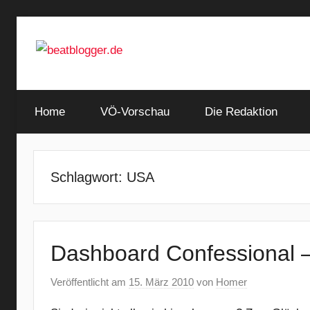
Zum
Inhalt
springen
…
beatblogger.de
and
Home
the
VÖ-Vorschau
Die Redaktion
beat
goes
on
Schlagwort:
USA
Dashboard Confessional –
Veröffentlicht am
15. März 2010
von
Homer