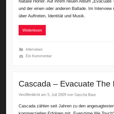
Natalie Horler. Auf ihrem neuen Album „Evacuate 
und der einen oder anderen Ballade. Im Intervie
über Auftreten, Identität und Musik.
Weiterlesen
Interviews
Ein Kommentar
Cascada – Evacuate The 
Veröffentlicht am
5. Juli 2009
von
Sascha Baur
Cascada zählen seit Jahren zu den angesagtesten
kommerziellen Erfolgen mit „Everytime We Touch