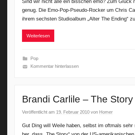
Sind wir nicht alle ein bisschen emo? Zum Glück 
genug. Die Emo-Pop-Pseudo-Rocker um Chris Carr
ihrem sechsten Studioalbum „Alter The Ending“ zur
Weiterlesen
Pop
Kommentar hinterlassen
Brandi Carlile – The Story
Veröffentlicht am
19. Februar 2010
von
Homer
Gut Ding will Weile haben, selbst im oftmals sehr
her, dass „The Story“ von der US-amerikanischen S