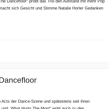
The Dancefloor“ probt das Trio den Aufstand mit mehr Pop
w macht sich Gesicht und Stimme Natalie Horler Gedanken
Dancefloor
 Acts der Dance-Szene und spätestens seit ihren
“ und „What Hurts The Most“ wohl auch zu den