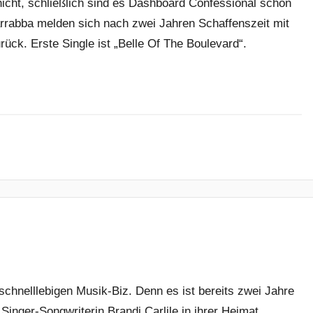
nicht, schließlich sind es Dashboard Confessional schon
abba melden sich nach zwei Jahren Schaffenszeit mit
ück. Erste Single ist „Belle Of The Boulevard“.
 schnelllebigen Musik-Biz. Denn es ist bereits zwei Jahre
inger-Songwriterin Brandi Carlile in ihrer Heimat