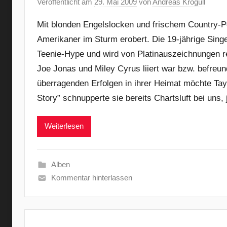
Veröffentlicht am
29. Mai 2009
von
Andreas Krogull
Mit blonden Engelslocken und frischem Country-P
Amerikaner im Sturm erobert. Die 19-jährige Sing
Teenie-Hype und wird von Platinauszeichnungen r
Joe Jonas und Miley Cyrus liiert war bzw. befreund
überragenden Erfolgen in ihrer Heimat möchte Tayl
Story” schnupperte sie bereits Chartsluft bei uns, 
Weiterlesen
Alben
Kommentar hinterlassen