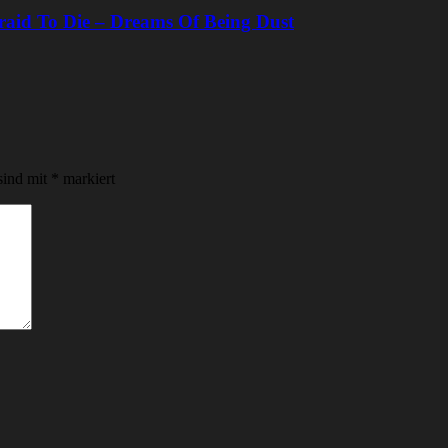
raid To Die – Dreams Of Being Dust
sind mit
*
markiert