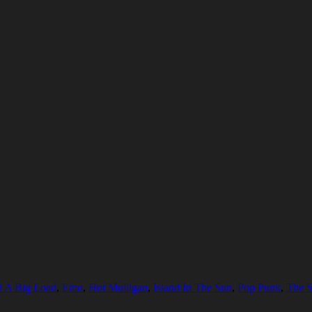
 A Big Load
,
Emo
,
Hot Mulligan
,
Island In The Sun
,
Pop Punk
,
The S