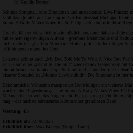
(c) Kaytlin Dargen
Schräge Songtitel, rohe Emotionen und ansteckende Live-Präsenz ma
zählt das Quintett aus Lansing im US-Bundesstaat Michigan heute zu
Sound A Body Makes When It’s Still“ fügt sich nahtlos in diese Riege
Und die fällt so vielschichtig wie möglich aus, ohne dabei auf die 
mit seinem eigenwilligen Aufbau – greifbare Melancholie und Redukt
nicht mehr los. „Carbon Monoxide Hotel“ gibt sich der ruhigen Seite
trifft hingegen mitten ins Herz.
Letzteres gelingt auch „My Dad Told Me To Write A Nice One For Na
sich je auf einer „Island In The Sun“ wiederfand? Gemeinsam mit 
nimmt bestens vertrauten Pop Punk mit und schneidert die nächste f
bizarrer Songtitel ist „Monica Lewinskibidi“. Die Stimmung ist hier
Bekömmlicher Wahnsinn transportiert Hot Mulligan ein weiteres Mal i
wachsender Begeisterung. „The Sound A Body Makes When It’s Still
Melancholie, so weit das Auge reicht. Klar, das mag nicht übermäßig 
mag – das nächste bärenstarke Album einer grandiosen Band.
Wertung: 4/5
Erhältlich ab:
22.08.2025
Erhältlich über:
Wax Bodega (Rough Trade)