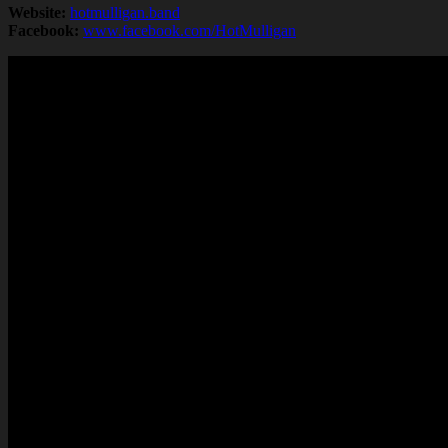
Website:
hotmulligan.band
Facebook:
www.facebook.com/HotMulligan