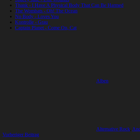
Thank - I Have A Physical Body That Can Be Harmed
The Wombats - Oh! The Ocean
No Body - Loves You
Kontrolle - Grau
Captain Planet - Come On, Cat
Alben
Alternative Rock
,
And
Beitragsnavigation
Vorheriger Beitrag