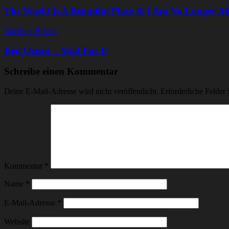
The World Is A Beautiful Place & I Am No Longer Af
Nächster Beitrag
Red Ocean – Mad For It
Schreibe einen Kommentar
Deine E-Mail-Adresse wird nicht veröffentlicht.
Erforderliche Felder 
Kommentar
*
Name
*
E-Mail-Adresse
*
Website