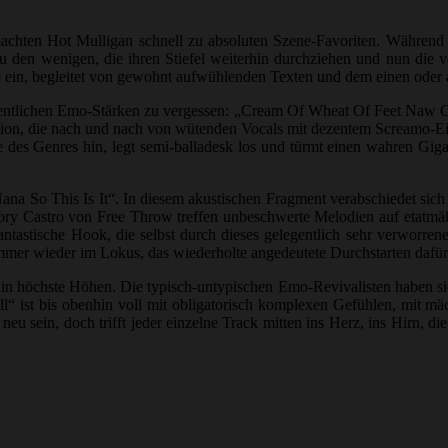
chten Hot Mulligan schnell zu absoluten Szene-Favoriten. Während i
 den wenigen, die ihren Stiefel weiterhin durchziehen und nun die ver
 ein, begleitet von gewohnt aufwühlenden Texten und dem einen oder an
eigentlichen Emo-Stärken zu vergessen: „Cream Of Wheat Of Feet Naw Cr
ion, die nach und nach von wütenden Vocals mit dezentem Screamo-Eins
 des Genres hin, legt semi-balladesk los und türmt einen wahren Giga
na So This Is It“. In diesem akustischen Fragment verabschiedet sich
Cory Castro von Free Throw treffen unbeschwerte Melodien auf etatmä
antastische Hook, die selbst durch dieses gelegentlich sehr verworren
 immer wieder im Lokus, das wiederholte angedeutete Durchstarten dafü
n höchste Höhen. Die typisch-untypischen Emo-Revivalisten haben sich l
“ ist bis obenhin voll mit obligatorisch komplexen Gefühlen, mit m
neu sein, doch trifft jeder einzelne Track mitten ins Herz, ins Hirn, 