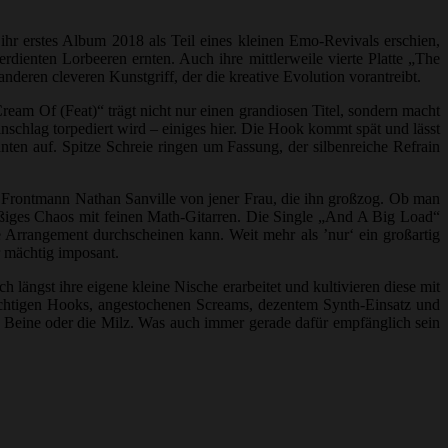
hr erstes Album 2018 als Teil eines kleinen Emo-Revivals erschien,
dienten Lorbeeren ernten. Auch ihre mittlerweile vierte Platte „The
deren cleveren Kunstgriff, der die kreative Evolution vorantreibt.
eam Of (Feat)“ trägt nicht nur einen grandiosen Titel, sondern macht
chlag torpediert wird – einiges hier. Die Hook kommt spät und lässt
nten auf. Spitze Schreie ringen um Fassung, der silbenreiche Refrain
 Frontmann Nathan Sanville von jener Frau, die ihn großzog. Ob man
ßiges Chaos mit feinen Math-Gitarren. Die Single „And A Big Load“
e Arrangement durchscheinen kann. Weit mehr als ’nur‘ ein großartig
r mächtig imposant.
ängst ihre eigene kleine Nische erarbeitet und kultivieren diese mit
ächtigen Hooks, angestochenen Screams, dezentem Synth-Einsatz und
die Beine oder die Milz. Was auch immer gerade dafür empfänglich sein