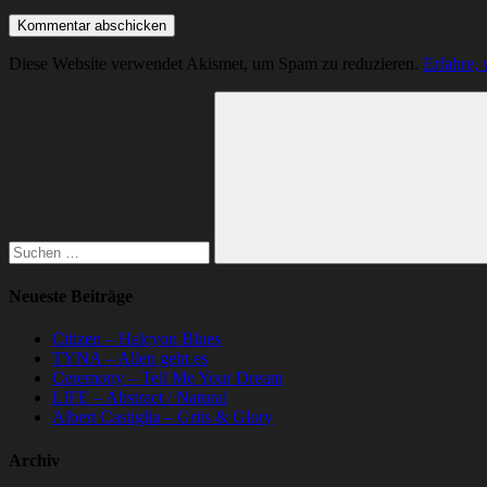
Diese Website verwendet Akismet, um Spam zu reduzieren.
Erfahre,
Suchen
nach:
Suchen
Neueste Beiträge
Citizen – Halcyon Blues
TYNA – Allen geht es
Ceremony – Tell Me Your Dream
LIFE – Abstract / Natural
Albert Castiglia – Grits & Glory
Archiv