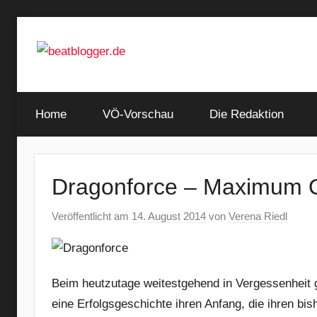
Zum
Inhalt
springen
…
beatblogger.de
and
Home
the
VÖ-Vorschau
Die Redaktion
beat
goes
on
Dragonforce – Maximum 
Veröffentlicht am
14. August 2014
von
Verena Riedl
Beim heutzutage weitestgehend in Vergessenheit
eine Erfolgsgeschichte ihren Anfang, die ihren bi