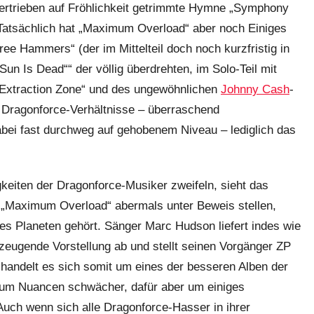
übertrieben auf Fröhlichkeit getrimmte Hymne „Symphony
 Tatsächlich hat „Maximum Overload“ aber noch Einiges
e Hammers“ (der im Mittelteil doch noch kurzfristig in
un Is Dead““ der völlig überdrehten, im Solo-Teil mit
xtraction Zone“ und des ungewöhnlichen
Johnny Cash
-
r Dragonforce-Verhältnisse – überraschend
dabei fast durchweg auf gehobenem Niveau – lediglich das
keiten der Dragonforce-Musiker zweifeln, sieht das
 „Maximum Overload“ abermals unter Beweis stellen,
eses Planeten gehört. Sänger Marc Hudson liefert indes wie
zeugende Vorstellung ab und stellt seinen Vorgänger ZP
handelt es sich somit um eines der besseren Alben der
 um Nuancen schwächer, dafür aber um einiges
Auch wenn sich alle Dragonforce-Hasser in ihrer