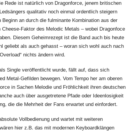
e Rede ist natürlich von Dragonforce, jenem britischen
edsängers qualitativ noch einmal ordentlich steigern
n Beginn an durch die fulminante Kombination aus der
 Cheese-Faktor des Melodic Metals – wobei Dragonfoce
 haben. Diesem Geheimrezept ist die Band auch bis heute
hl geliebt als auch gehasst – woran sich wohl auch nach
verload“ nichts ändern wird.
 Single veröffentlicht wurde, fällt auf, dass sich
eed Metal-Gefilden bewegen. Vom Tempo her am oberen
rce in Sachen Melodie und Fröhlichkeit ihren deutschen
che auch über ausgetretene Pfade oder Ideenlosigkeit
g, die die Mehrheit der Fans erwartet und einfordert.
absolute Vollbedienung und wartet mit weiteren
wären hier z.B. das mit modernen Keyboardklängen