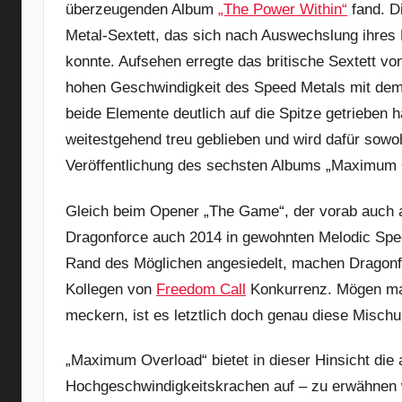
überzeugenden Album
„The Power Within“
fand. Di
Metal-Sextett, das sich nach Auswechslung ihres L
konnte. Aufsehen erregte das britische Sextett vo
hohen Geschwindigkeit des Speed Metals mit dem
beide Elemente deutlich auf die Spitze getrieben
weitestgehend treu geblieben und wird dafür sowo
Veröffentlichung des sechsten Albums „Maximum O
Gleich beim Opener „The Game“, der vorab auch als
Dragonforce auch 2014 in gewohnten Melodic Sp
Rand des Möglichen angesiedelt, machen Dragonfo
Kollegen von
Freedom Call
Konkurrenz. Mögen man
meckern, ist es letztlich doch genau diese Mischun
„Maximum Overload“ bietet in dieser Hinsicht die 
Hochgeschwindigkeitskrachen auf – zu erwähnen 