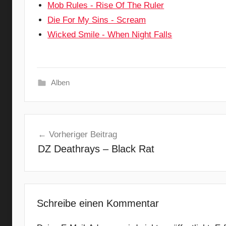
Mob Rules - Rise Of The Ruler
Die For My Sins - Scream
Wicked Smile - When Night Falls
Alben
D
Beitragsnavigation
r
Vorheriger Beitrag
a
DZ Deathrays – Black Rat
g
o
n
f
o
Schreibe einen Kommentar
r