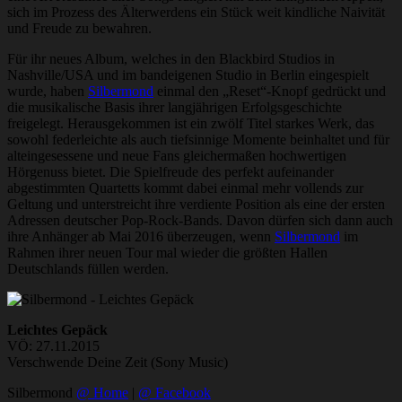
sich im Prozess des Älterwerdens ein Stück weit kindliche Naivität
und Freude zu bewahren.
Für ihr neues Album, welches in den Blackbird Studios in
Nashville/USA und im bandeigenen Studio in Berlin eingespielt
wurde, haben
Silbermond
einmal den „Reset“-Knopf gedrückt und
die musikalische Basis ihrer langjährigen Erfolgsgeschichte
freigelegt. Herausgekommen ist ein zwölf Titel starkes Werk, das
sowohl federleichte als auch tiefsinnige Momente beinhaltet und für
alteingesessene und neue Fans gleichermaßen hochwertigen
Hörgenuss bietet. Die Spielfreude des perfekt aufeinander
abgestimmten Quartetts kommt dabei einmal mehr vollends zur
Geltung und unterstreicht ihre verdiente Position als eine der ersten
Adressen deutscher Pop-Rock-Bands. Davon dürfen sich dann auch
ihre Anhänger ab Mai 2016 überzeugen, wenn
Silbermond
im
Rahmen ihrer neuen Tour mal wieder die größten Hallen
Deutschlands füllen werden.
Leichtes Gepäck
VÖ: 27.11.2015
Verschwende Deine Zeit (Sony Music)
Silbermond
@ Home
|
@ Facebook