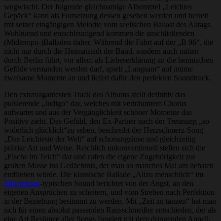
wegwischt. Der folgende gleichnamige Albumtitel „Leichtes
Gepäck“ kann als Fortsetzung dessen gesehen werden und befreit
mit seiner eingängigen Melodie vom seelischen Ballast des Alltags.
Wohltuend und entschleunigend kommen die anschließenden
(Midtempo-)Balladen daher. Während die Fahrt auf der „B 96“, die
nicht nur durch die Heimatstadt der Band, sondern auch mitten
durch Berlin führt, vor allem als Liebeserklärung an die heimischen
Gefilde verstanden werden darf, spielt „Langsam“ auf intime
zweisame Momente an und liefert dafür den perfekten Soundtrack.
Den extravagantesten Track des Albums stellt definitiv das
pulsierende „Indigo“ dar, welches mit verträumtem Chorus
aufwartet und aus der Vergänglichkeit schöner Momente das
Positive zieht. Das Gefühl, den Ex-Partner nach der Trennung „so
widerlich glücklich“zu sehen, beschreibt der Herzschmerz-Song
„Das Leichteste der Welt“ auf schonungslose und gleichzeitig
präzise Art und Weise. Reichlich unkonventionell stellen sich die
„Fische im Teich“ dar und rufen die eigene Zugehörigkeit zur
großen Masse ins Gedächtnis, der man so manches Mal am liebsten
entfliehen würde. Die klassische Ballade „Allzu menschlich“ im
Silbermond
-typischen Sound berichtet von der Angst, an den
eigenen Ansprüchen zu scheitern, und vom Streben nach Perfektion
in der Beziehung bestimmt zu werden. Mit „Zeit zu tanzen“ hat man
sich für einen absolut passenden Rausschmeißer entschieden, der als
eine Art Resümee aller Songs fungiert mit dem dringenden Appell,