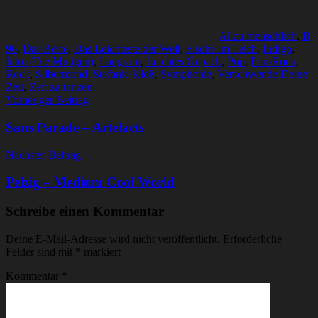
Allzu menschlich
,
B
96
,
Das Beste
,
Das Leichteste der Welt
,
Fische im Teich
,
Indigo
,
Intro (Die Mutigen)
,
Langsam
,
Leichtes Gepäck
,
Pop
,
Pop-Rock
,
Rock
,
Silbermond
,
Stefanie Kloß
,
Symphonie
,
Verschwende Deine
Zeit
,
Zeit zu tanzen
Beitragsnavigation
Vorheriger Beitrag
Sans Parade – Artefacts
Nächster Beitrag
Pelzig – Medium Cool World
Schreibe einen Kommentar
Deine E-Mail-Adresse wird nicht veröffentlicht.
Erforderliche
Felder sind mit
*
markiert
Kommentar
*