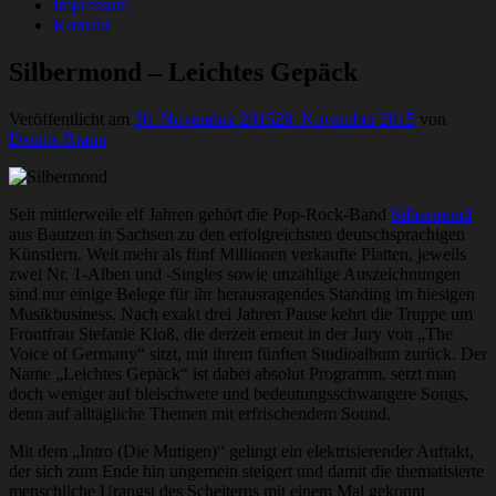
Impressum
Kontakt
Silbermond – Leichtes Gepäck
Veröffentlicht am
30. November 2015
29. November 2015
von
Dennis Braun
Seit mittlerweile elf Jahren gehört die Pop-Rock-Band
Silbermond
aus Bautzen in Sachsen zu den erfolgreichsten deutschsprachigen
Künstlern. Weit mehr als fünf Millionen verkaufte Platten, jeweils
zwei Nr. 1-Alben und -Singles sowie unzählige Auszeichnungen
sind nur einige Belege für ihr herausragendes Standing im hiesigen
Musikbusiness. Nach exakt drei Jahren Pause kehrt die Truppe um
Frontfrau Stefanie Kloß, die derzeit erneut in der Jury von „The
Voice of Germany“ sitzt, mit ihrem fünften Studioalbum zurück. Der
Name „Leichtes Gepäck“ ist dabei absolut Programm, setzt man
doch weniger auf bleischwere und bedeutungsschwangere Songs,
denn auf alltägliche Themen mit erfrischendem Sound.
Mit dem „Intro (Die Mutigen)“ gelingt ein elektrisierender Auftakt,
der sich zum Ende hin ungemein steigert und damit die thematisierte
menschliche Urangst des Scheiterns mit einem Mal gekonnt