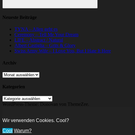
Suchen
Neueste Beiträge
TYNA – Allen geht es
Ceremony – Tell Me Your Dream
LIFE – Abstract / Natural
Albert Castiglia – Grits & Glory
Swiss Army Wife – I Love You, But I Hate It Here
Archiv
Archiv
Kategorien
Kategorien
WordPress-Theme: Donovan von ThemeZee.
Wir verwenden Cookies. Cool?
Cool
Warum?