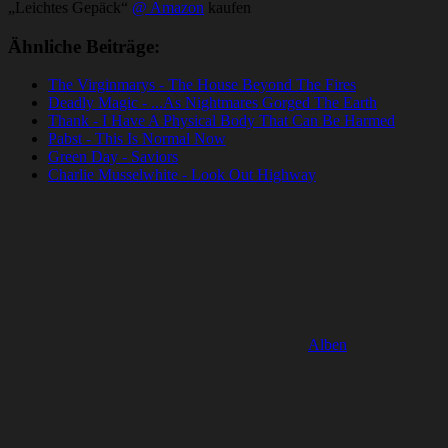
„Leichtes Gepäck“
@ Amazon
kaufen
Ähnliche Beiträge:
The Virginmarys - The House Beyond The Fires
Deadly Magic - ...As Nightmares Gorged The Earth
Thank - I Have A Physical Body That Can Be Harmed
Pabst - This Is Normal Now
Green Day - Saviors
Charlie Musselwhite - Look Out Highway
Alben