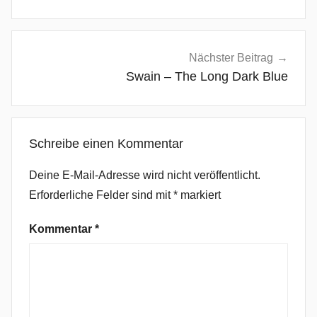
w
a
v
Nächster Beitrag
e
Swain – The Long Dark Blue
,
J
u
Schreibe einen Kommentar
g
g
Deine E-Mail-Adresse wird nicht veröffentlicht.
e
Erforderliche Felder sind mit
*
markiert
r
n
Kommentar
*
a
u
t
,
K