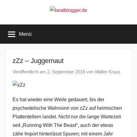
Zum
Inhalt
springen
beatblogger.de
…
and
Menü
the
beat
goes
on
zZz – Juggernaut
Veröffentlicht am
2. September 2016
von
Walter Kraus
Es hat wieder eine Weile gedauert, bis der
psychedelische Wahnsinn von zZz auf heimischen
Plattentellern landet. Nicht nur die lange Wartezeit
seit „Running With The Beast“, auch der etwas
zähe Import hinterlässt Spuren; mit einem Jahr