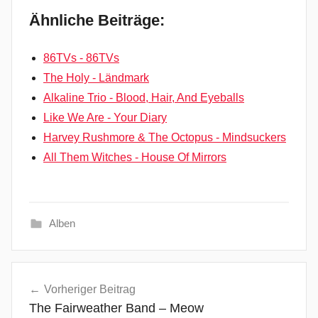
Ähnliche Beiträge:
86TVs - 86TVs
The Holy - Ländmark
Alkaline Trio - Blood, Hair, And Eyeballs
Like We Are - Your Diary
Harvey Rushmore & The Octopus - Mindsuckers
All Them Witches - House Of Mirrors
Alben
D
Beitragsnavigation
a
Vorheriger Beitrag
r
The Fairweather Band – Meow
k