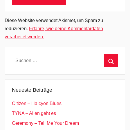
l
i
c
Diese Website verwendet Akismet, um Spam zu
R
reduzieren.
Erfahre, wie deine Kommentardaten
o
verarbeitet werden.
c
k
,
Suchen
S
nach:
y
Suchen
n
t
Neueste Beiträge
h
i
Citizen – Halcyon Blues
e
TYNA – Allen geht es
P
Ceremony – Tell Me Your Dream
o