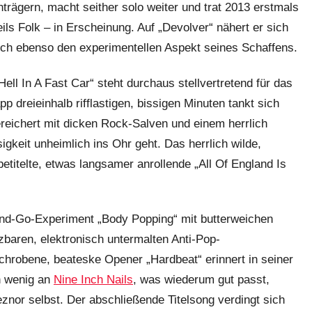
nträgern, macht seither solo weiter und trat 2013 erstmals
ils Folk – in Erscheinung. Auf „Devolver“ nähert er sich
och ebenso den experimentellen Aspekt seines Schaffens.
ll In A Fast Car“ steht durchaus stellvertretend für das
 dreieinhalb rifflastigen, bissigen Minuten tankt sich
eichert mit dicken Rock-Salven und einem herrlich
sigkeit unheimlich ins Ohr geht. Das herrlich wilde,
etitelte, etwas langsamer anrollende „All Of England Is
-and-Go-Experiment „Body Popping“ mit butterweichen
zbaren, elektronisch untermalten Anti-Pop-
chrobene, beateske Opener „Hardbeat“ erinnert in seiner
n wenig an
Nine Inch Nails
, was wiederum gut passt,
eznor selbst. Der abschließende Titelsong verdingt sich