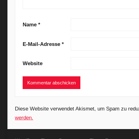
v
e
r
Name
*
,
H
E-Mail-Adresse
*
e
l
Website
l
I
n
A
F
a
Diese Website verwendet Akismet, um Spam zu redu
s
werden.
t
C
a