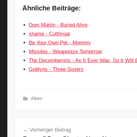
Ähnliche Beiträge:
Dom Martin - Buried Alive
shame - Cutthroat
Be Your Own Pet - Mommy
Missiles - Weaponize Tomorrow
The Decemberists - As It Ever Was, So It Will 
Goblyns - Three Sisters
Alben
A
Beitragsnavigation
l
Vorheriger Beitrag
t