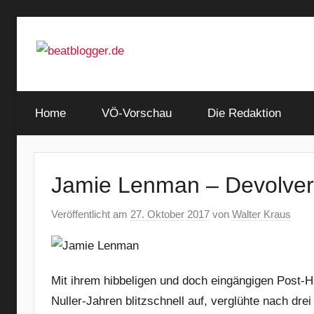
Zum
Inhalt
springen
…
beatblogger.de
and
Home
the
VÖ-Vorschau
Die Redaktion
beat
goes
on
Jamie Lenman – Devolver
Veröffentlicht am
27. Oktober 2017
von
Walter Kraus
Mit ihrem hibbeligen und doch eingängigen Post-H
Nuller-Jahren blitzschnell auf, verglühte nach dre