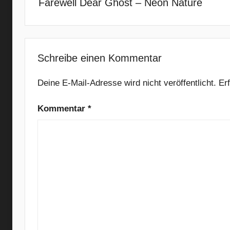
Farewell Dear Ghost – Neon Nature
e
r
n
a
t
Schreibe einen Kommentar
i
v
Deine E-Mail-Adresse wird nicht veröffentlicht.
Er
e
Kommentar
*
R
o
c
k
,
D
e
v
o
l