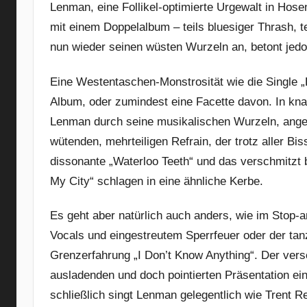
Lenman, eine Follikel-optimierte Urgewalt in Hose
mit einem Doppelalbum – teils bluesiger Thrash, te
nun wieder seinen wüsten Wurzeln an, betont jed
Eine Westentaschen-Monstrosität wie die Single „He
Album, oder zumindest eine Facette davon. In knapp
Lenman durch seine musikalischen Wurzeln, anger
wütenden, mehrteiligen Refrain, der trotz aller Bis
dissonante „Waterloo Teeth“ und das verschmitzt b
My City“ schlagen in eine ähnliche Kerbe.
Es geht aber natürlich auch anders, wie im Stop
Vocals und eingestreutem Sperrfeuer oder der tan
Grenzerfahrung „I Don’t Know Anything“. Der vers
ausladenden und doch pointierten Präsentation ei
schließlich singt Lenman gelegentlich wie Trent R