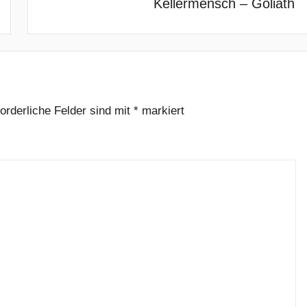
Kellermensch – Goliath
forderliche Felder sind mit
*
markiert