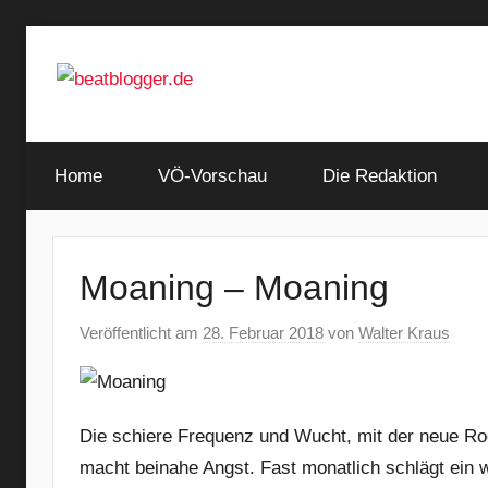
Zum
Inhalt
springen
…
beatblogger.de
and
Home
the
VÖ-Vorschau
Die Redaktion
beat
goes
on
Moaning – Moaning
Veröffentlicht am
28. Februar 2018
von
Walter Kraus
Die schiere Frequenz und Wucht, mit der neue Ro
macht beinahe Angst. Fast monatlich schlägt ein 