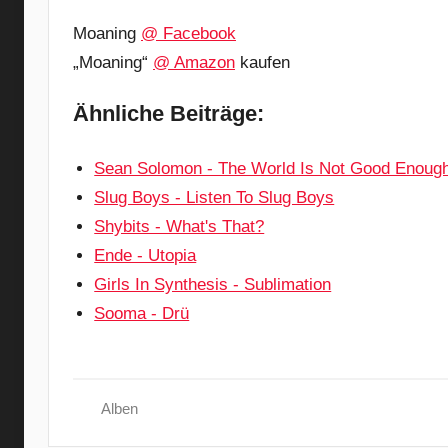
Moaning
@ Facebook
„Moaning“
@ Amazon
kaufen
Ähnliche Beiträge:
Sean Solomon - The World Is Not Good Enoug
Slug Boys - Listen To Slug Boys
Shybits - What's That?
Ende - Utopia
Girls In Synthesis - Sublimation
Sooma - Drü
Alben