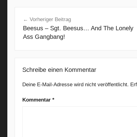
A
Beitragsnavigation
r
Vorheriger Beitrag
t
Beesus – Sgt. Beesus… And The Lonely
i
f
Ass Gangbang!
i
c
i
a
Schreibe einen Kommentar
l
,
Deine E-Mail-Adresse wird nicht veröffentlicht.
Er
D
o
Kommentar
*
n
'
t
G