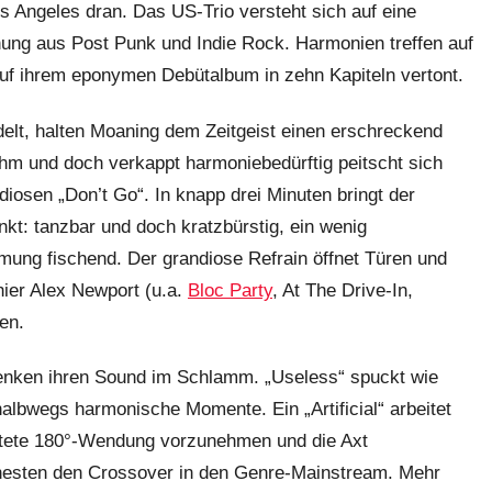
 Angeles dran. Das US-Trio versteht sich auf eine
ung aus Post Punk und Indie Rock. Harmonien treffen auf
auf ihrem eponymen Debütalbum in zehn Kapiteln vertont.
elt, halten Moaning dem Zeitgeist einen erschreckend
hm und doch verkappt harmoniebedürftig peitscht sich
diosen „Don’t Go“. In knapp drei Minuten bringt der
t: tanzbar und doch kratzbürstig, ein wenig
mung fischend. Der grandiose Refrain öffnet Türen und
hier Alex Newport (u.a.
Bloc Party
, At The Drive-In,
en.
senken ihren Sound im Schlamm. „Useless“ spuckt wie
 halbwegs harmonische Momente. Ein „Artificial“ arbeitet
artete 180°-Wendung vorzunehmen und die Axt
ehesten den Crossover in den Genre-Mainstream. Mehr