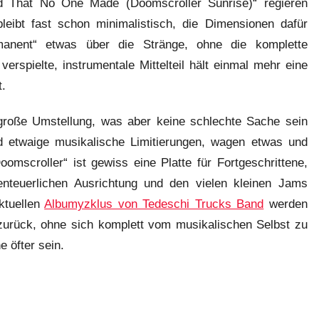
nd That No One Made (Doomscroller Sunrise)“ regieren
leibt fast schon minimalistisch, die Dimensionen dafür
manent“ etwas über die Stränge, ohne die komplette
erspielte, instrumentale Mittelteil hält einmal mehr eine
t.
e große Umstellung, was aber keine schlechte Sache sein
d etwaige musikalische Limitierungen, wagen etwas und
omscroller“ ist gewiss eine Platte für Fortgeschrittene,
enteuerlichen Ausrichtung und den vielen kleinen Jams
ktuellen
Albumyzklus von Tedeschi Trucks Band
werden
urück, ohne sich komplett vom musikalischen Selbst zu
 öfter sein.