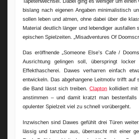
Tapetenwechsel. Dabei ging es weniger um einen
bislang nach eigenen Angaben minimalistisch un
sollen leben und atmen, ohne dabei über die kla
Material deutlich länger und lebendiger ausfallen 
epischen Spielzeiten. „Misadventures Of Doomscr
Das eröffnende „Someone Else’s Cafe / Doomscr
Ausrichtung gelingen soll, überspringt locke
Effekthascherei. Dawes verharren einfach etwa
entwickeln. Das abgehangene Leitmotiv trifft auf
die Band lässt sich treiben.
Clapton
kollidiert mi
anstimmen – und damit kratzt man bestenfalls a
opulenter Spielzeit viel zu schnell vorübergeht.
Inzwischen sind Dawes gefühlt drei Türen weiter
lässig und tanzbar aus, überrascht mit einer g