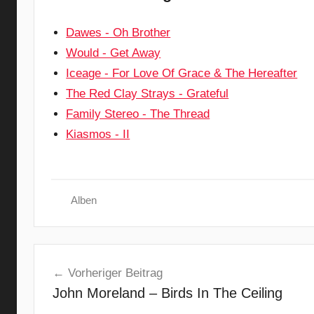
Dawes - Oh Brother
Would - Get Away
Iceage - For Love Of Grace & The Hereafter
The Red Clay Strays - Grateful
Family Stereo - The Thread
Kiasmos - II
Alben
A
Beitragsnavigation
m
Vorheriger Beitrag
e
John Moreland – Birds In The Ceiling
r
i