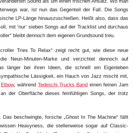
 veränderten Sound als um einen frischen Ansatz. Wo man
terwegs war, ist nun das Gegenteil der Fall. Die Songs
ssische LP-Länge hinauszuschießen. Heißt also, dass das
soll, mit ’nur‘ sieben Songs auf der Tracklist und durchaus
oller“ bleibt dennoch dem eigenen Grundsound treu.
oller Tries To Relax“ zeigt recht gut, wie diese neue
r die Neun-Minuten-Marke und verzichtet dennoch auf
s länger bei ihren Ideen, die schnell ein Eigenleben
 sympathische Lässigkeit, ein Hauch von Jazz mischt mit,
t
Elbow
, während
Tedeschi Trucks Band
einen feinen Jam
n der Oberfläche dieses feinfühligen Songs, der trotz
. Das beschwingte, forsche „Ghost In The Machine“ fällt
ewissen Heavyness, die stellenweise sogar auf Classic-