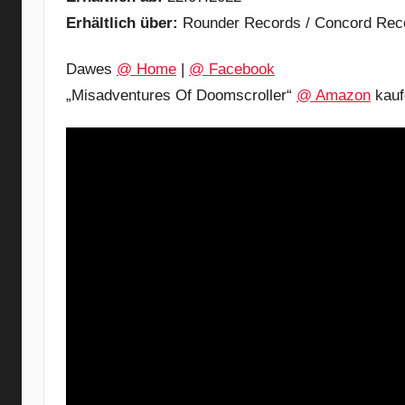
Erhältlich über:
Rounder Records / Concord Reco
Dawes
@ Home
|
@ Facebook
„Misadventures Of Doomscroller“
@ Amazon
kauf