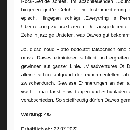
Rock-Gefilde schielt. Im abschließenden „Sou
hingegen große Gefühle. Die Instrumentierung b
episch. Hingegen schlägt „Everything Is Per
Übertreibung zu praktizieren. Der ausgedehente, v
Zehe in jazzige Untiefen, was Dawes gut bekomm
Ja, diese neue Platte bedeutet tatsächlich ein
muss. Dawes eliminieren schlicht und ergreifen
gewinnen auf ganzer Linie. „Misadventures Of Do
alleine schon aufgrund der experimentellen, ab
zwischendurch. Gewisse Erinnerungen an den a
wach – man lässt Erwartungen und Schubladen z
verabschieden. So spielfreudig dürfen Dawes gerne
Wertung: 4/5
Erhältlich ab:
22.07.2022