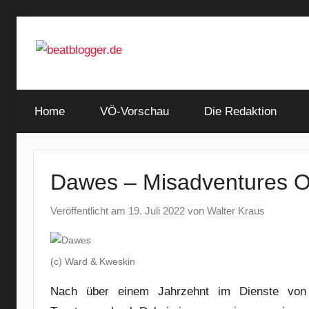
Zum
Inhalt
springen
…
beatblogger.de
and
Home
the
VÖ-Vorschau
Die Redaktion
beat
goes
on
Dawes – Misadventures O
Veröffentlicht am
19. Juli 2022
von
Walter Kraus
(c) Ward & Kweskin
Nach über einem Jahrzehnt im Dienste von