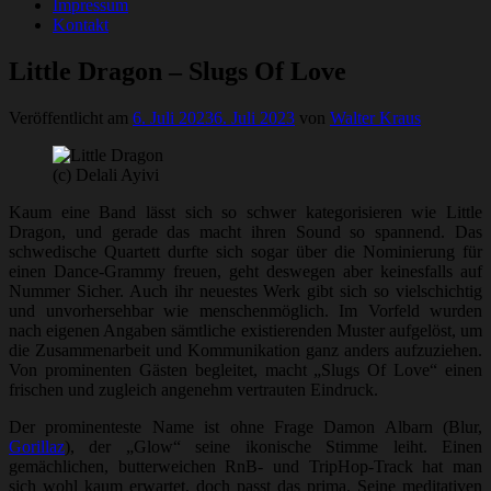
Impressum
Kontakt
Little Dragon – Slugs Of Love
Veröffentlicht am
6. Juli 2023
6. Juli 2023
von
Walter Kraus
(c) Delali Ayivi
Kaum eine Band lässt sich so schwer kategorisieren wie Little
Dragon, und gerade das macht ihren Sound so spannend. Das
schwedische Quartett durfte sich sogar über die Nominierung für
einen Dance-Grammy freuen, geht deswegen aber keinesfalls auf
Nummer Sicher. Auch ihr neuestes Werk gibt sich so vielschichtig
und unvorhersehbar wie menschenmöglich. Im Vorfeld wurden
nach eigenen Angaben sämtliche existierenden Muster aufgelöst, um
die Zusammenarbeit und Kommunikation ganz anders aufzuziehen.
Von prominenten Gästen begleitet, macht „Slugs Of Love“ einen
frischen und zugleich angenehm vertrauten Eindruck.
Der prominenteste Name ist ohne Frage Damon Albarn (Blur,
Gorillaz
), der „Glow“ seine ikonische Stimme leiht. Einen
gemächlichen, butterweichen RnB- und TripHop-Track hat man
sich wohl kaum erwartet, doch passt das prima. Seine meditativen