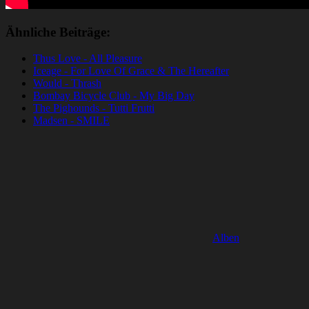
Ähnliche Beiträge:
Thus Love - All Pleasure
Iceage - For Love Of Grace & The Hereafter
Would - Thrash
Bombay Bicycle Club - My Big Day
The Pighounds - Tutti Frutti
Madsen - SMILE
Alben