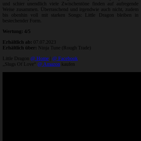
und schier unendlich viele Zwischentöne finden auf aufregende
Weise zusammen. Überraschend und irgendwie auch nicht, zudem
bis obenhin voll mit starken Songs: Little Dragon bleiben in
bestechender Form.
Wertung: 4/5
Erhältlich ab:
07.07.2023
Erhältlich über:
Ninja Tune (Rough Trade)
Little Dragon
@ Home
|
@ Facebook
„Slugs Of Love“
@ Amazon
kaufen