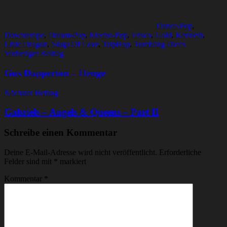
Dance-Pop
,
Downtempo
,
Dream-Pop
,
Electro-Pop
,
Frisco
,
Gold
,
Kenneth
,
Little Dragon
,
Slugs Of Love
,
TripHop
,
Tumbling Dices
Beitragsnavigation
Vorheriger Beitrag
Gus Dapperton – Henge
Nächster Beitrag
Gabriels – Angels & Queens – Part II
Schreibe einen Kommentar
Deine E-Mail-Adresse wird nicht veröffentlicht.
Erforderliche
Felder sind mit
*
markiert
Kommentar
*