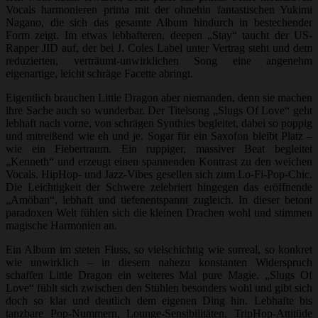
Vocals harmonieren prima mit der ohnehin fantastischen Yukimi
Nagano, die sich das gesamte Album hindurch in bestechender
Form zeigt. Im etwas lebhafteren, deepen „Stay“ taucht der US-
Rapper JID auf, der bei J. Coles Label unter Vertrag steht und dem
reduzierten, verträumt-unwirklichen Song eine angenehm
eigenartige, leicht schräge Facette abringt.
Eigentlich brauchen Little Dragon aber niemanden, denn sie machen
ihre Sache auch so wunderbar. Der Titelsong „Slugs Of Love“ geht
lebhaft nach vorne, von schrägen Synthies begleitet, dabei so poppig
und mitreißend wie eh und je. Sogar für ein Saxofon bleibt Platz –
wie ein Fiebertraum. Ein ruppiger, massiver Beat begleitet
„Kenneth“ und erzeugt einen spannenden Kontrast zu den weichen
Vocals. HipHop- und Jazz-Vibes gesellen sich zum Lo-Fi-Pop-Chic.
Die Leichtigkeit der Schwere zelebriert hingegen das eröffnende
„Amöban“, lebhaft und tiefenentspannt zugleich. In dieser betont
paradoxen Welt fühlen sich die kleinen Drachen wohl und stimmen
magische Harmonien an.
Ein Album im steten Fluss, so vielschichtig wie surreal, so konkret
wie unwirklich – in diesem nahezu konstanten Widerspruch
schaffen Little Dragon ein weiteres Mal pure Magie. „Slugs Of
Love“ fühlt sich zwischen den Stühlen besonders wohl und gibt sich
doch so klar und deutlich dem eigenen Ding hin. Lebhafte bis
tanzbare Pop-Nummern, Lounge-Sensibilitäten, TripHop-Attitüde