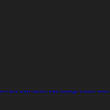
Desert Rock
,
Holder i min favn
,
Klimaforandringer
,
Krautrock
,
Mørket 