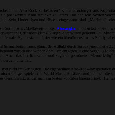
obeat und Afro-Rock zu befassen? Klimaforandringer aus Kopenhagen
n paar weitere Anhaltspunkte zu liefern. Das dänische Sextett veröff
– u. a. Svin, Under Byen und Bisse – eingespannt sind. „Mørket på sol
ren Sound aus. „Mælkevejen“ lässt
Khruangbin
mit Can kollidieren, was
verwaschenes, dennoch klares Klangbild verwirren gekonnt. In „Misere“ 
 infernaler Synthesizer auf, der wie ein überdimensionales Störsignal e
erst heranarbeiten muss, glänzt der Auftakt durch zurückgenommene Zug
epunkt zurück und wippen dem Trip entgegen. Keine Sorge, „Holder i 
ch. Auch das herrlich wilde und zugleich geordnete „Menneskelig“ 
 werden, unterhält.
as stört nicht im Geringsten. Die eigenwillige Afro-Rock-Interpretati
imaforandringer spielen mit World-Music-Ansätzen und nehmen diese 
s Gesamtwerk, in das man am besten kopfüber hineinspringt. Hier läss