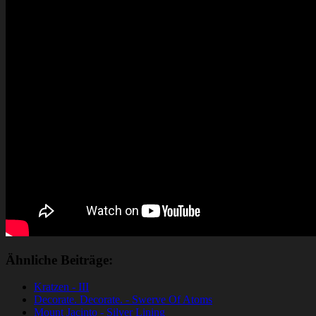
Ähnliche Beiträge:
Kratzen - III
Decorate. Decorate. - Swerve Of Atoms
Mount Jacinto - Silver Lining