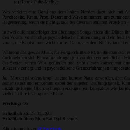
(c) Henrik Pultz-Melbye
Was verleitet eine Band aus dem hohen Norden dazu, sich mit Afr
Psychedelic, Kraut, Prog, Desert und Wave mitnimmt, um zumindest ei
Begeisterung, wenn sie nicht gerade bei diversen anderen Projekten 
In zwei aufeinanderfolgenden überlangen Songs reizen die Dänen ih
den Vocals, vollständige psychedelische Entfremdung und ein leicht 
voran, die Kopfstimme wirkt kurios. Dann, aus dem Nichts, taucht ein
Während das gewiss Musik für Fortgeschrittene ist, an die man sich 
doch nehmen sich Klimaforandringer just vor dem vermeintlichen Höh
das Sextett seinen Vibe gefunden und zieht diesen konsequent dur
sukzessiv zerlegt und in psychedelische Grenzerfahrungen umgedeutet
Ja, „Mørket på solens krop“ ist eine kuriose Platte geworden, aber d
seiner selbst und entkommt dabei der eigenen Deutungshoheit. Kl
unzählige kleine Überraschungen erzeugen ein kompaktes wie kuriose
vielleicht ihre bislang beste Platte.
Wertung: 4/5
Erhältlich ab:
27.01.2023
Erhältlich über:
Mom Eat Dad Records
Klimaforandringer
@ Facebook