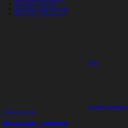
Khruangbin - A La Sala
Davy Jones - Wake The Dead
Motorpsycho - Motorpsycho
Alben
Afrobeat
,
Afropunk
,
Beitragsnavigation
Vorheriger Beitrag
Illiterate Light – Sunburned