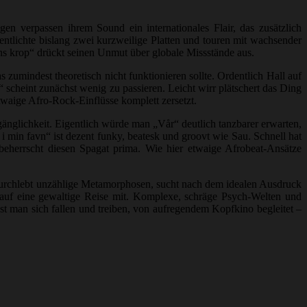
 verpassen ihrem Sound ein internationales Flair, das zusätzlich
entlichte bislang zwei kurzweilige Platten und touren mit wachsender
ens krop“ drückt seinen Unmut über globale Missstände aus.
 zumindest theoretisch nicht funktionieren sollte. Ordentlich Hall auf
scheint zunächst wenig zu passieren. Leicht wirr plätschert das Ding
twaige Afro-Rock-Einflüsse komplett zersetzt.
änglichkeit. Eigentlich würde man „Vår“ deutlich tanzbarer erwarten,
min favn“ ist dezent funky, beatesk und groovt wie Sau. Schnell hat
beherrscht diesen Spagat prima. Wie hier etwaige Afrobeat-Ansätze
on durchlebt unzählige Metamorphosen, sucht nach dem idealen Ausdruck
auf eine gewaltige Reise mit. Komplexe, schräge Psych-Welten und
t man sich fallen und treiben, von aufregendem Kopfkino begleitet –