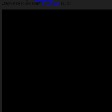
„Mørket på solens krop“
@ Amazon
kaufen