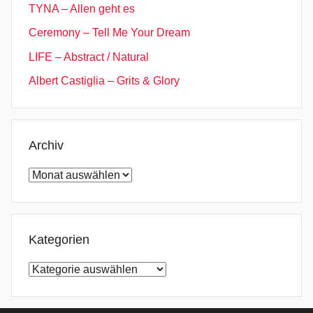
TYNA – Allen geht es
,
Ceremony – Tell Me Your Dream
E
c
LIFE – Abstract / Natural
h
Albert Castiglia – Grits & Glory
o
e
s
,
Archiv
L
Archiv
i
e
s
,
Kategorien
R
Kategorien
e
s
u