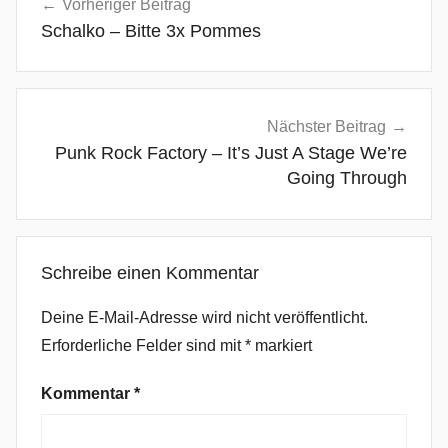
Vorheriger Beitrag
t
Schalko – Bitte 3x Pommes
e
r
n
a
Nächster Beitrag
t
Punk Rock Factory – It’s Just A Stage We’re
i
Going Through
v
e
P
Schreibe einen Kommentar
o
p
Deine E-Mail-Adresse wird nicht veröffentlicht.
,
Erforderliche Felder sind mit
*
markiert
A
r
Kommentar
*
t
-