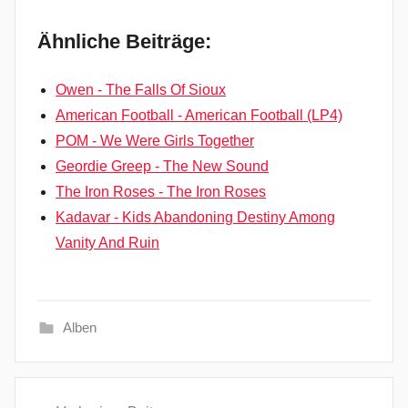
Ähnliche Beiträge:
Owen - The Falls Of Sioux
American Football - American Football (LP4)
POM - We Were Girls Together
Geordie Greep - The New Sound
The Iron Roses - The Iron Roses
Kadavar - Kids Abandoning Destiny Among
Vanity And Ruin
Alben
A
Beitragsnavigation
l