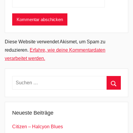
e
r
a
C
h
i
Diese Website verwendet Akismet, um Spam zu
m
reduzieren.
Erfahre, wie deine Kommentardaten
e
verarbeitet werden.
r
a
,
Suchen
C
nach:
Suchen
o
r
b
Neueste Beiträge
e
a
Citizen – Halcyon Blues
u