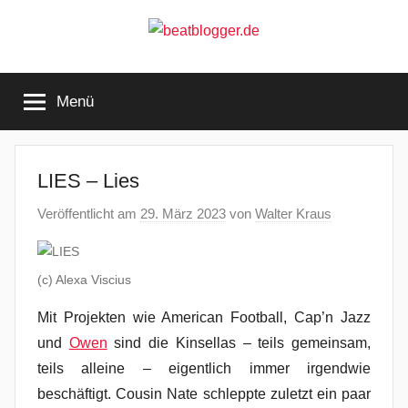
Zum
Inhalt
springen
beatblogger.de
…
and
Menü
the
beat
goes
on
LIES – Lies
Veröffentlicht am
29. März 2023
von
Walter Kraus
(c) Alexa Viscius
Mit Projekten wie American Football, Cap’n Jazz
und
Owen
sind die Kinsellas – teils gemeinsam,
teils alleine – eigentlich immer irgendwie
beschäftigt. Cousin Nate schleppte zuletzt ein paar