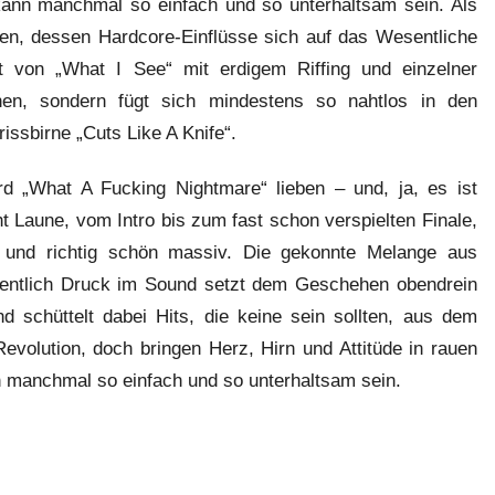
 kann manchmal so einfach und so unterhaltsam sein. Als
en, dessen Hardcore-Einflüsse sich auf das Wesentliche
t von „What I See“ mit erdigem Riffing und einzelner
en, sondern fügt sich mindestens so nahtlos in den
ssbirne „Cuts Like A Knife“.
d „What A Fucking Nightmare“ lieben – und, ja, es ist
t Laune, vom Intro bis zum fast schon verspielten Finale,
 und richtig schön massiv. Die gekonnte Melange aus
rdentlich Druck im Sound setzt dem Geschehen obendrein
 schüttelt dabei Hits, die keine sein sollten, aus dem
evolution, doch bringen Herz, Hirn und Attitüde in rauen
n manchmal so einfach und so unterhaltsam sein.