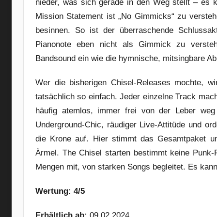
nieder, was sich gerade in den Weg stellt – es
Mission Statement ist „No Gimmicks“ zu versteh
besinnen. So ist der überraschende Schlussak
Pianonote eben nicht als Gimmick zu versteh
Bandsound ein wie die hymnische, mitsingbare Abri
Wer die bisherigen Chisel-Releases mochte, wir
tatsächlich so einfach. Jeder einzelne Track mach
häufig atemlos, immer frei von der Leber weg
Underground-Chic, räudiger Live-Attitüde und o
die Krone auf. Hier stimmt das Gesamtpaket und
Ärmel. The Chisel starten bestimmt keine Punk-R
Mengen mit, von starken Songs begleitet. Es kan
Wertung: 4/5
Erhältlich ab:
09.02.2024