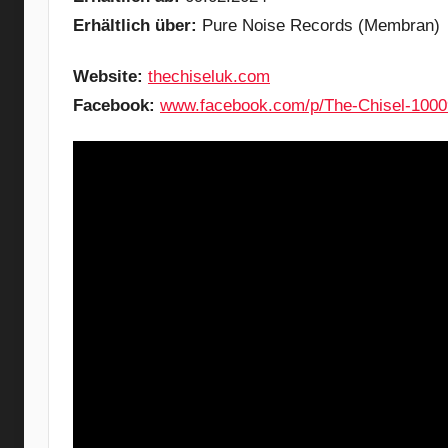
Erhältlich über:
Pure Noise Records (Membran)
Website:
thechiseluk.com
Facebook:
www.facebook.com/p/The-Chisel-100