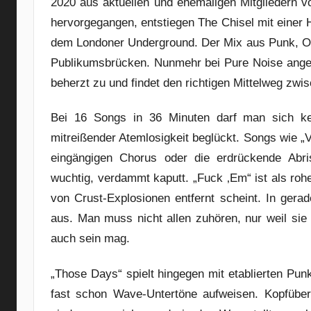
2020 aus aktuellen und ehemaligen Mitgliedern 
hervorgegangen, entstiegen The Chisel mit einer
dem Londoner Underground. Der Mix aus Punk, Oi!
Publikumsbrücken. Nunmehr bei Pure Noise angek
beherzt zu und findet den richtigen Mittelweg zw
Bei 16 Songs in 36 Minuten darf man sich kei
mitreißender Atemlosigkeit beglückt. Songs wie „
eingängigen Chorus oder die erdrückende Abri
wuchtig, verdammt kaputt. „Fuck ‚Em“ ist als ro
von Crust-Explosionen entfernt scheint. In ger
aus. Man muss nicht allen zuhören, nur weil sie
auch sein mag.
„Those Days“ spielt hingegen mit etablierten Punk
fast schon Wave-Untertöne aufweisen. Kopfüber