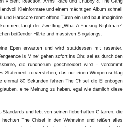
von Violent Reaction, Arms Race und Chubby & The Gang
 Handvoll Kleinformate und einem mächtigen Album schnell
 und Hardcore rennt offene Türen ein und baut imaginäre
ommen, langt der Zweitling „What A Fucking Nightmare“
ischen beißender Härte und massiven Singalongs.
ne Epen erwarten und wird stattdessen mit rasanter,
Vengeance Is Mine“ gehen sofort ins Ohr, sei es durch den
ssbirne, die rundherum geschneidert wird – verdammt
hes Statement zu verstehen, das nur einen Wimpernschlag
ade einmal 80 Sekunden fahren The Chisel die Ellenbogen
 glauben, eine Meinung zu haben, egal wie dämlich diese
-Standards und lebt von seinen fieberhaften Gitarren, die
 hechten The Chisel in den Wahnsinn und reißen alles