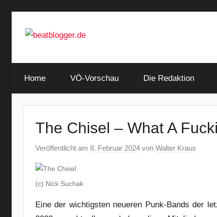
Zum
Inhalt
springen
…
beatblogger.de
and
Home
the
VÖ-Vorschau
Die Redaktion
beat
goes
on
The Chisel – What A Fuck
Veröffentlicht am
8. Februar 2024
von
Walter Kraus
(c) Nick Suchak
Eine der wichtigsten neueren Punk-Bands der le