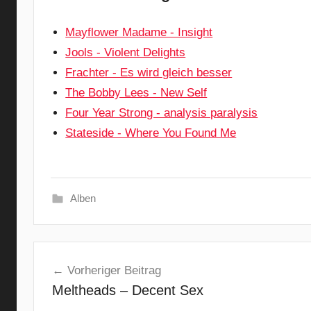
Mayflower Madame - Insight
Jools - Violent Delights
Frachter - Es wird gleich besser
The Bobby Lees - New Self
Four Year Strong - analysis paralysis
Stateside - Where You Found Me
Alben
B
Beitragsnavigation
l
Vorheriger Beitrag
o
Meltheads – Decent Sex
o
d