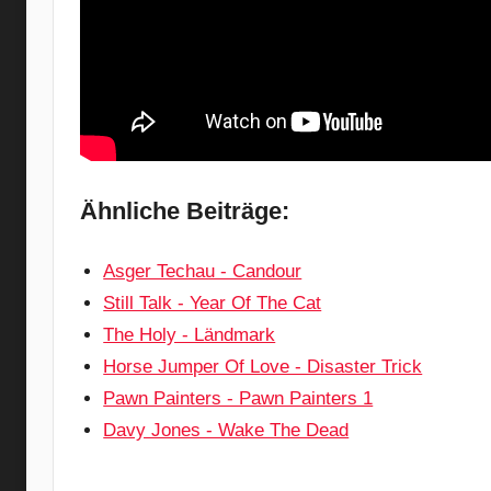
Ähnliche Beiträge:
Asger Techau - Candour
Still Talk - Year Of The Cat
The Holy - Ländmark
Horse Jumper Of Love - Disaster Trick
Pawn Painters - Pawn Painters 1
Davy Jones - Wake The Dead