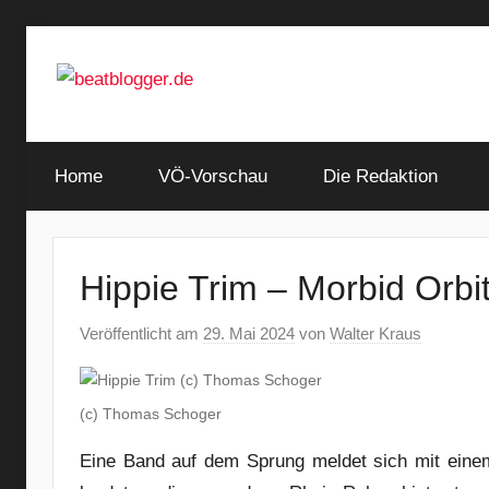
Zum
Inhalt
springen
…
beatblogger.de
and
Home
the
VÖ-Vorschau
Die Redaktion
beat
goes
on
Hippie Trim – Morbid Orbi
Veröffentlicht am
29. Mai 2024
von
Walter Kraus
(c) Thomas Schoger
Eine Band auf dem Sprung meldet sich mit einem