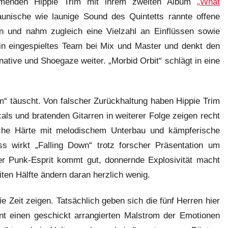
mmenden Hippie Trim mit ihrem zweiten Album
„What
launische wie launige Sound des Quintetts rannte offene
n und nahm zugleich eine Vielzahl an Einflüssen sowie
in eingespieltes Team bei Mix und Master und denkt den
tive und Shoegaze weiter. „Morbid Orbit“ schlägt in eine
“ täuscht. Von falscher Zurückhaltung haben Hippie Trim
ls und bratenden Gitarren in weiterer Folge zeigen recht
liche Härte mit melodischem Unterbau und kämpferische
s wirkt „Falling Down“ trotz forscher Präsentation um
Der Punk-Esprit kommt gut, donnernde Explosivität macht
eiten Hälfte ändern daran herzlich wenig.
die Zeit zeigen. Tatsächlich geben sich die fünf Herren hier
t einen geschickt arrangierten Malstrom der Emotionen