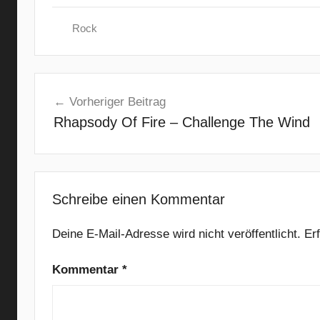
Rock
A
Beitragsnavigation
g
Vorheriger Beitrag
e
Rhapsody Of Fire – Challenge The Wind
n
t
M
a
y
Schreibe einen Kommentar
h
e
Deine E-Mail-Adresse wird nicht veröffentlicht.
Er
m
Kommentar
*
,
A
l