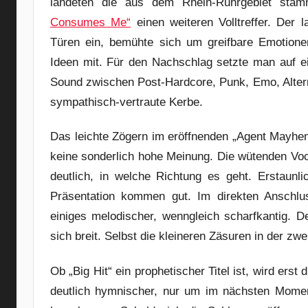
landeten die aus dem Rhein-Ruhrgebiet sta
Consumes Me“
einen weiteren Volltreffer. Der 
Türen ein, bemühte sich um greifbare Emotione
Ideen mit. Für den Nachschlag setzte man auf e
Sound zwischen Post-Hardcore, Punk, Emo, Alterna
sympathisch-vertraute Kerbe.
Das leichte Zögern im eröffnenden „Agent Mayhem
keine sonderlich hohe Meinung. Die wütenden Voca
deutlich, in welche Richtung es geht. Erstaun
Präsentation kommen gut. Im direkten Anschlus
einiges melodischer, wenngleich scharfkantig. 
sich breit. Selbst die kleineren Zäsuren in der zw
Ob „Big Hit“ ein prophetischer Titel ist, wird erst 
deutlich hymnischer, nur um im nächsten Momen