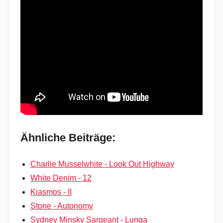
Ähnliche Beiträge:
Charlie Musselwhite - Look Out Highway
White Denim - 12
Kiasmos - II
Stone - Autonomy
Sydney Minsky Sargeant - Lunga