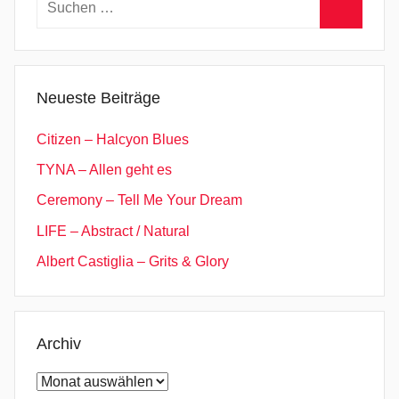
L
nach:
a
Suchen
t
e
Neueste Beiträge
l
y
Citizen – Halcyon Blues
,
TYNA – Allen geht es
I
Ceremony – Tell Me Your Dream
n
L
LIFE – Abstract / Natural
i
Albert Castiglia – Grits & Glory
g
h
t
,
Archiv
I
Archiv
n