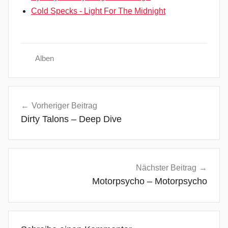
Cold Specks - Light For The Midnight
Alben
B
Beitragsnavigation
e
Vorheriger Beitrag
s
Dirty Talons – Deep Dive
t
P
a
r
Nächster Beitrag
t
Motorpsycho – Motorpsycho
,
C
h