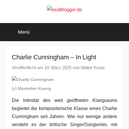
Zum
Inhalt
springen
beatblogger.de
…
and
Menü
the
beat
goes
on
Charlie Cunningham – In Light
Veröffentlicht am
14. März 2025
von
Walter Kraus
(c) Maximilian Koenig
Die Intimität des weit geöffneten Klangraums
begleitet die kompositorische Klasse eines Charlie
Cunningham seit Jahren. Wie nur wenige andere
versteht es der britische Singer/Songwriter, mit