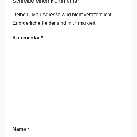
Schreibe einen Kommentar
a
r
Deine E-Mail-Adresse wird nicht veröffentlicht.
l
Erforderliche Felder sind mit
*
markiert
i
e
Kommentar
*
C
u
n
n
i
n
g
h
a
m
,
C
Name
*
o