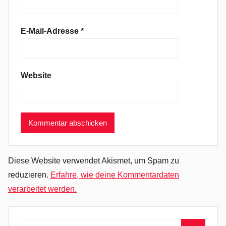
r
e
E-Mail-Adresse
*
,
F
o
Website
l
k
,
H
a
p
p
Diese Website verwendet Akismet, um Spam zu
e
reduzieren.
Erfahre, wie deine Kommentardaten
n
verarbeitet werden.
i
n
g
Suchen